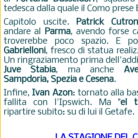
tedesca dalla quale il Como prese
Capitolo uscite.
Patrick Cutro
andare al
Parma
, avendo forse 
troverebbe poco spazio. E p
Gabrielloni
, fresco di statua reali
Un ringraziamento prima dell'addi
Juve Stabia
, ma anche
Ave
Sampdoria,
Spezia e Cesena
.
Infine,
Ivan Azon
: tornato alla ba
fallita con l'Ipswich. Ma "
el t
ripartire subito: su di lui il Getafe.
LA STAGIONE DEL 