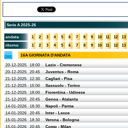
Serie A 2025-26
andata
1
2
3
4
5
6
7
8
9
10
11
12
13
ritorno
1
2
3
4
5
6
7
8
9
10
11
12
13
16A GIORNATA D'ANDATA
20-12-2025
18:00
Lazio - Cremonese
20-12-2025
20:45
Juventus - Roma
21-12-2025
12:30
Cagliari - Pisa
21-12-2025
15:00
Sassuolo - Torino
21-12-2025
18:00
Fiorentina - Udinese
21-12-2025
20:45
Genoa - Atalanta
14-01-2026
18:30
Napoli - Parma
14-01-2026
20:45
Inter - Lecce
15-01-2026
18:30
Verona - Bologna
15-01-2026
20:45
Como - Milan