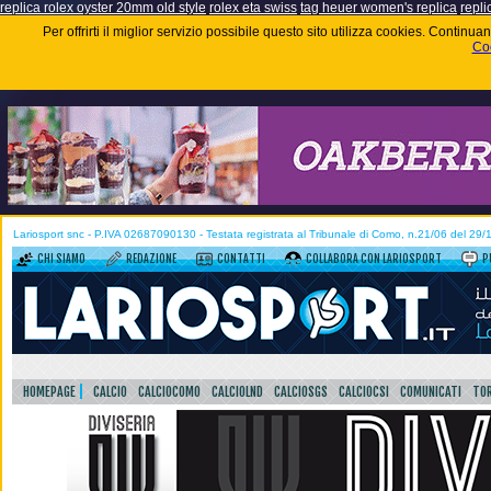
replica rolex oyster 20mm old style
rolex eta swiss
tag heuer women's replica
repli
Per offrirti il miglior servizio possibile questo sito utilizza cookies. Contin
Coo
Lariosport snc - P.IVA 02687090130 - Testata registrata al Tribunale di Como, n.21/06 del 29
CHI SIAMO
REDAZIONE
CONTATTI
COLLABORA CON LARIOSPORT
P
HOMEPAGE
CALCIO
CALCIOCOMO
CALCIOLND
CALCIOSGS
CALCIOCSI
COMUNICATI
TOR