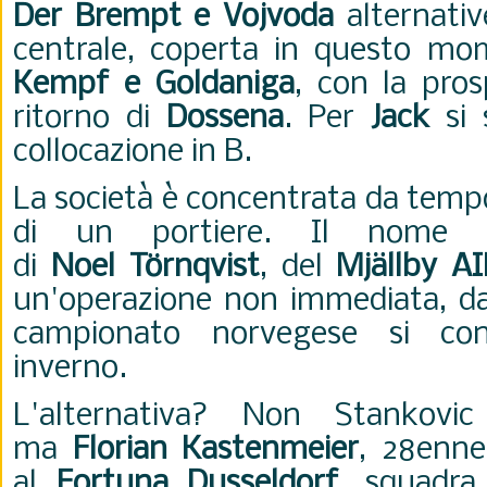
Der Brempt e Vojvoda
alternativ
centrale, coperta in questo m
Kempf e Goldaniga
, con la pros
ritorno di
Dossena
. Per
Jack
si 
collocazione in B.
La società è concentrata da tempo
di un portiere. Il nome 
di
Noel
Törnqvist
, del
Mjällby AI
un'operazione non immediata, d
campionato norvegese si con
inverno.
L'alternativa? Non Stankovi
ma
Florian Kastenmeier
, 28enne
al
Fortuna Dusseldorf
, squadra