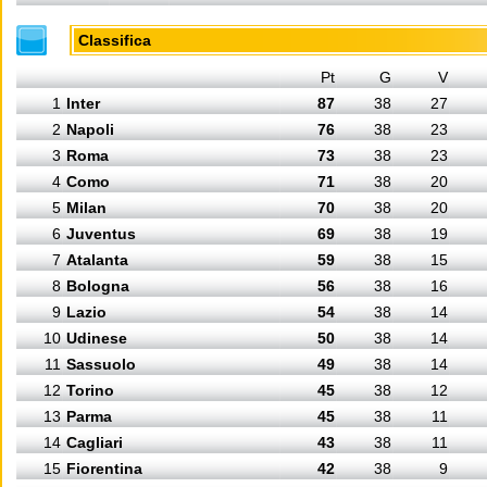
Classifica
Pt
G
V
1
Inter
87
38
27
2
Napoli
76
38
23
3
Roma
73
38
23
4
Como
71
38
20
5
Milan
70
38
20
6
Juventus
69
38
19
7
Atalanta
59
38
15
8
Bologna
56
38
16
9
Lazio
54
38
14
10
Udinese
50
38
14
11
Sassuolo
49
38
14
12
Torino
45
38
12
13
Parma
45
38
11
14
Cagliari
43
38
11
15
Fiorentina
42
38
9