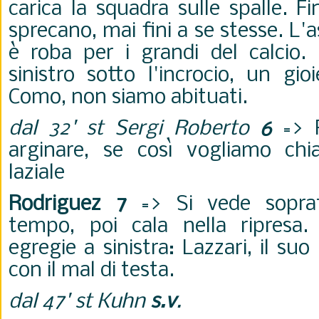
carica la squadra sulle spalle. F
sprecano, mai fini a se stesse. L'
è roba per i grandi del calcio. 
sinistro sotto l'incrocio, un gio
Como, non siamo abituati.
dal 32' st Sergi Roberto
6
=> P
arginare, se così vogliamo chia
laziale
Rodriguez 7
=> Si vede soprat
tempo, poi cala nella ripresa
egregie a sinistra: Lazzari, il suo
con il mal di testa.
dal 47' st Kuhn
s.v
.