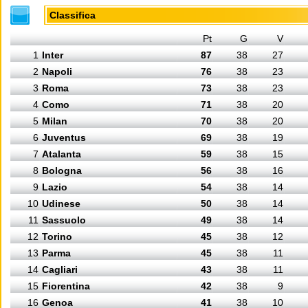
Classifica
Pt
G
V
1
Inter
87
38
27
2
Napoli
76
38
23
3
Roma
73
38
23
4
Como
71
38
20
5
Milan
70
38
20
6
Juventus
69
38
19
7
Atalanta
59
38
15
8
Bologna
56
38
16
9
Lazio
54
38
14
10
Udinese
50
38
14
11
Sassuolo
49
38
14
12
Torino
45
38
12
13
Parma
45
38
11
14
Cagliari
43
38
11
15
Fiorentina
42
38
9
16
Genoa
41
38
10