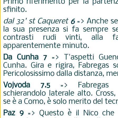
Primo riferimento per la partenz
sfinito.
dal 32' st Caqueret
6
=> Anche se 
la sua presenza si fa sempre se
contrasti rudi vinti, alla f
apparentemente minuto.
Da Cunha 7
=> T'aspetti Guen
Cunha. Gira e rigira, Fabregas s
Pericolosissimo dalla distanza, mer
Vojvoda 7.5
=> Fabregas so
schierandolo laterale alto. Cross, 
se è a Como, è solo merito del tec
Paz 9
=> Questo è il Nico che 