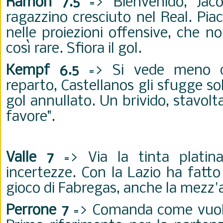
Ramon 7.5
=> Bienvenido, Jaco
ragazzino cresciuto nel Real. Pia
nelle proiezioni offensive, che
così rare. Sfiora il gol.
Kempf 6.5
=> Si vede meno d
reparto, Castellanos gli sfugge so
gol annullato. Un brivido, stavolt
favore".
Valle 7
=> Via la tinta platina
incertezze. Con la Lazio ha fatto i
gioco di Fabregas, anche la mezz'
Perrone 7
=> Comanda come vuole