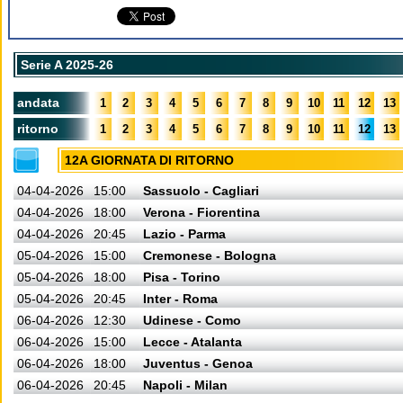
Serie A 2025-26
andata
1
2
3
4
5
6
7
8
9
10
11
12
13
ritorno
1
2
3
4
5
6
7
8
9
10
11
12
13
12A GIORNATA DI RITORNO
04-04-2026
15:00
Sassuolo - Cagliari
04-04-2026
18:00
Verona - Fiorentina
04-04-2026
20:45
Lazio - Parma
05-04-2026
15:00
Cremonese - Bologna
05-04-2026
18:00
Pisa - Torino
05-04-2026
20:45
Inter - Roma
06-04-2026
12:30
Udinese - Como
06-04-2026
15:00
Lecce - Atalanta
06-04-2026
18:00
Juventus - Genoa
06-04-2026
20:45
Napoli - Milan