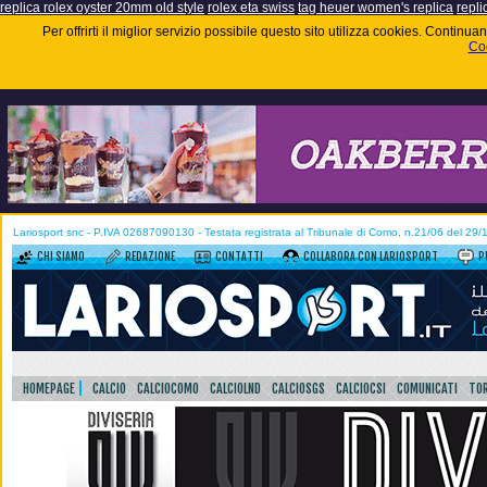
replica rolex oyster 20mm old style
rolex eta swiss
tag heuer women's replica
repli
Per offrirti il miglior servizio possibile questo sito utilizza cookies. Contin
Coo
Lariosport snc - P.IVA 02687090130 - Testata registrata al Tribunale di Como, n.21/06 del 29
CHI SIAMO
REDAZIONE
CONTATTI
COLLABORA CON LARIOSPORT
P
HOMEPAGE
CALCIO
CALCIOCOMO
CALCIOLND
CALCIOSGS
CALCIOCSI
COMUNICATI
TOR