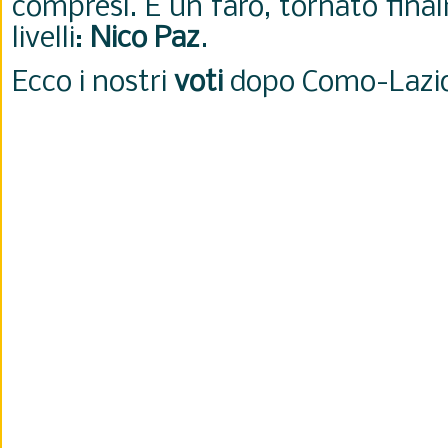
compresi. E un faro, tornato fina
livelli:
Nico Paz
.
Ecco i nostri
voti
dopo Como-Lazio