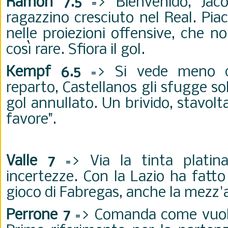
Ramon 7.5
=> Bienvenido, Jaco
ragazzino cresciuto nel Real. Pia
nelle proiezioni offensive, che
così rare. Sfiora il gol.
Kempf 6.5
=> Si vede meno d
reparto, Castellanos gli sfugge so
gol annullato. Un brivido, stavolt
favore".
Valle 7
=> Via la tinta platina
incertezze. Con la Lazio ha fatto i
gioco di Fabregas, anche la mezz'
Perrone 7
=> Comanda come vuole