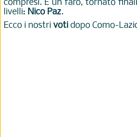
compresi. E un faro, tornato fina
livelli:
Nico Paz
.
Ecco i nostri
voti
dopo Como-Lazio