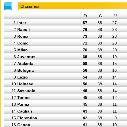
Classifica
Pt
G
V
1
Inter
87
38
27
2
Napoli
76
38
23
3
Roma
73
38
23
4
Como
71
38
20
5
Milan
70
38
20
6
Juventus
69
38
19
7
Atalanta
59
38
15
8
Bologna
56
38
16
9
Lazio
54
38
14
10
Udinese
50
38
14
11
Sassuolo
49
38
14
12
Torino
45
38
12
13
Parma
45
38
11
14
Cagliari
43
38
11
15
Fiorentina
42
38
9
16
Genoa
41
38
10