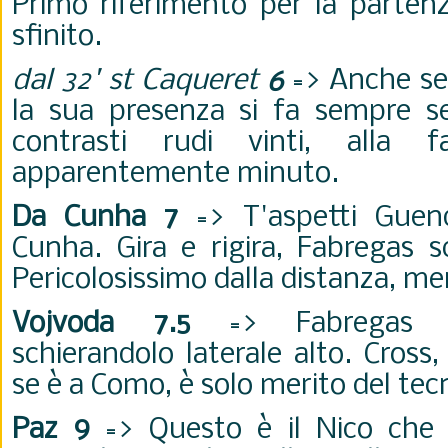
Primo riferimento per la partenz
sfinito.
dal 32' st Caqueret
6
=> Anche se 
la sua presenza si fa sempre se
contrasti rudi vinti, alla f
apparentemente minuto.
Da Cunha 7
=> T'aspetti Guen
Cunha. Gira e rigira, Fabregas s
Pericolosissimo dalla distanza, mer
Vojvoda 7.5
=> Fabregas so
schierandolo laterale alto. Cross, 
se è a Como, è solo merito del tec
Paz 9
=> Questo è il Nico che 