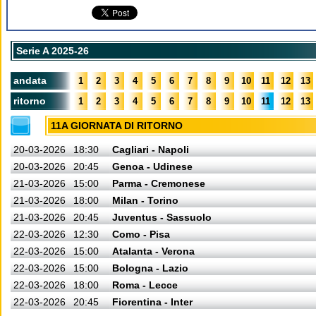
Serie A 2025-26
andata
1
2
3
4
5
6
7
8
9
10
11
12
13
ritorno
1
2
3
4
5
6
7
8
9
10
11
12
13
11A GIORNATA DI RITORNO
20-03-2026
18:30
Cagliari - Napoli
20-03-2026
20:45
Genoa - Udinese
21-03-2026
15:00
Parma - Cremonese
21-03-2026
18:00
Milan - Torino
21-03-2026
20:45
Juventus - Sassuolo
22-03-2026
12:30
Como - Pisa
22-03-2026
15:00
Atalanta - Verona
22-03-2026
15:00
Bologna - Lazio
22-03-2026
18:00
Roma - Lecce
22-03-2026
20:45
Fiorentina - Inter