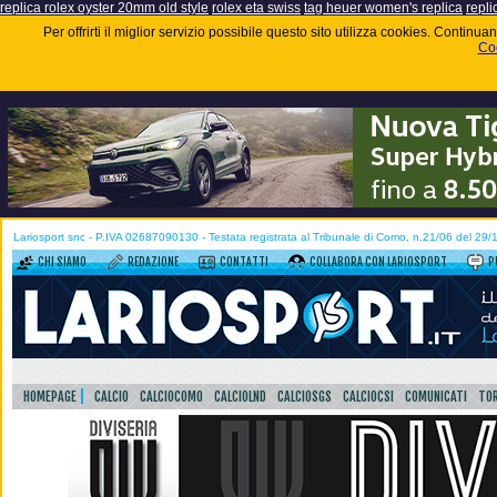
replica rolex oyster 20mm old style
rolex eta swiss
tag heuer women's replica
repli
Per offrirti il miglior servizio possibile questo sito utilizza cookies. Contin
Coo
Lariosport snc - P.IVA 02687090130 - Testata registrata al Tribunale di Como, n.21/06 del 29
CHI SIAMO
REDAZIONE
CONTATTI
COLLABORA CON LARIOSPORT
P
HOMEPAGE
CALCIO
CALCIOCOMO
CALCIOLND
CALCIOSGS
CALCIOCSI
COMUNICATI
TOR