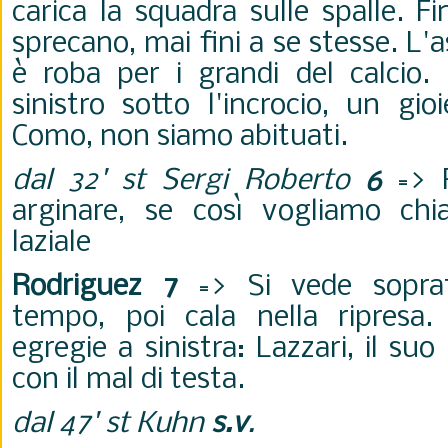
carica la squadra sulle spalle. F
sprecano, mai fini a se stesse. L'
è roba per i grandi del calcio. 
sinistro sotto l'incrocio, un gio
Como, non siamo abituati.
dal 32' st Sergi Roberto
6
=> P
arginare, se così vogliamo chia
laziale
Rodriguez 7
=> Si vede soprat
tempo, poi cala nella ripresa
egregie a sinistra: Lazzari, il suo
con il mal di testa.
dal 47' st Kuhn
s.v
.