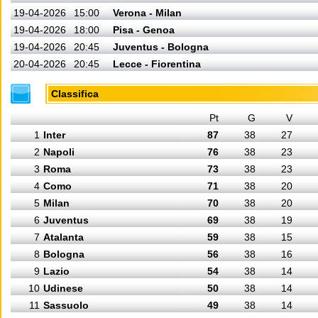
19-04-2026
15:00
Verona - Milan
19-04-2026
18:00
Pisa - Genoa
19-04-2026
20:45
Juventus - Bologna
20-04-2026
20:45
Lecce - Fiorentina
Classifica
Pt
G
V
1
Inter
87
38
27
2
Napoli
76
38
23
3
Roma
73
38
23
4
Como
71
38
20
5
Milan
70
38
20
6
Juventus
69
38
19
7
Atalanta
59
38
15
8
Bologna
56
38
16
9
Lazio
54
38
14
10
Udinese
50
38
14
11
Sassuolo
49
38
14