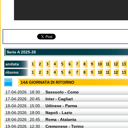
Serie A 2025-26
andata
1
2
3
4
5
6
7
8
9
10
11
12
13
ritorno
1
2
3
4
5
6
7
8
9
10
11
12
13
14A GIORNATA DI RITORNO
17-04-2026
18:30
Sassuolo - Como
17-04-2026
20:45
Inter - Cagliari
18-04-2026
15:00
Udinese - Parma
18-04-2026
18:00
Napoli - Lazio
18-04-2026
20.45
Roma - Atalanta
19-04-2026
12:30
Cremonese - Torino