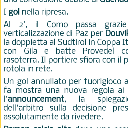
I
gol
nella ripresa.
Al 2', il Como passa grazi
verticalizzazione di Paz per
Douvi
la doppietta al Sudtirol in Coppa Ita
con Gila e batte Provedel c
rasoterra. Il portiere sfiora con il 
rotola in rete.
Un gol annullato per fuorigioco 
fa mostra una nuova regola ai ti
l'
announcement
, la spiegaz
dell'arbitro sulla decisione pre
assolutamente da rivedere.