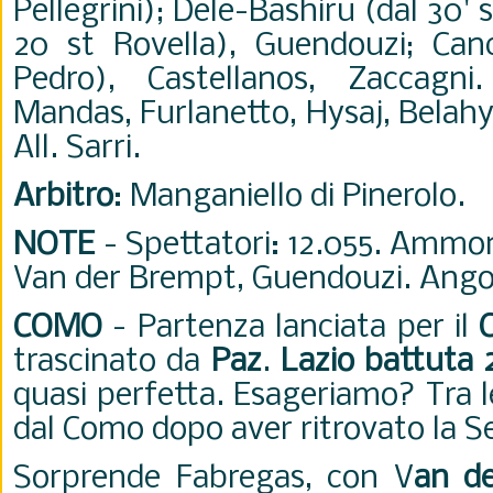
Pellegrini); Dele-Bashiru (dal 30' s
20 st Rovella), Guendouzi; Cance
Pedro), Castellanos, Zaccagni.
Mandas, Furlanetto, Hysaj, Belahy
All. Sarri.
Arbitro
: Manganiello di Pinerolo.
NOTE
- Spettatori: 12.055. Ammon
Van der Brempt, Guendouzi. Angol
COMO
-
Partenza lanciata per il
trascinato da
Paz
.
Lazio battuta 
quasi perfetta. Esageriamo? Tra l
dal Como dopo aver ritrovato la Se
Sorprende Fabregas, con V
an d