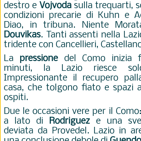
destro e
Vojvoda
sulla trequarti, s
condizioni precarie di Kuhn e Ad
Diao, in tribuna. Niente Morat
Douvikas
. Tanti assenti nella Lazio
tridente con Cancellieri, Castella
La
pressione
del Como inizia fi
minuti, la Lazio riesce sol
Impressionante il recupero palla
casa, che tolgono fiato e spazi 
ospiti.
Due le occasioni vere per il Como
a lato di
Rodriguez
e una sve
deviata da Provedel. Lazio in ar
una conclusione debole di
Guendo