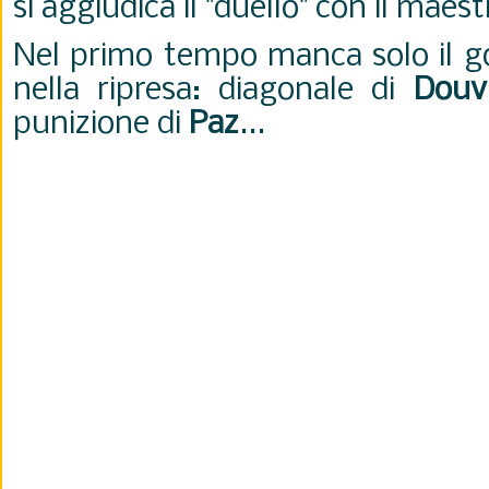
si aggiudica il "duello" con il maes
Nel primo tempo manca solo il go
nella ripresa: diagonale di
Douv
punizione di
Paz
...