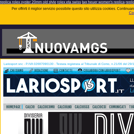
replica rolex oyster 20mm old style
rolex eta swiss
tag heuer women's replica
repli
Per offrirti il miglior servizio possibile questo sito utilizza cookies. Contin
Coo
Lariosport snc - P.IVA 02687090130 - Testata registrata al Tribunale di Como, n.21/06 del 29
CHI SIAMO
REDAZIONE
CONTATTI
COLLABORA CON LARIOSPORT
P
HOMEPAGE
CALCIO
CALCIOCOMO
CALCIOLND
CALCIOSGS
CALCIOCSI
COMUNICATI
TOR