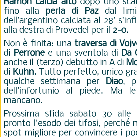
Ramon calcia alto
dopo uno sca
fino alla
perla di Paz
dal limi
dell’argentino calciata al 28’ s’inf
alla destra di Provedel per il
2-0
.
Non è finita: una
traversa di Voj
di
Perrone
e una sventola di
Da 
anche il (terzo) debutto in A di
Mo
di
Kuhn
.
Tutto perfetto, unico gr
qualche settimana per
Diao
, p
dell’infortunio al piede. Ma l
mancano.
Prossima sfida sabato 30 alle
pronto l'esodo dei tifosi, perché
spot migliore per convincere i poc