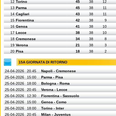
12
Torino
45
38
12
13
Parma
45
38
11
14
Cagliari
43
38
11
15
Fiorentina
42
38
9
16
Genoa
41
38
10
17
Lecce
38
38
10
18
Cremonese
34
38
8
19
Verona
21
38
3
20
Pisa
18
38
2
15A GIORNATA DI RITORNO
24-04-2026
20.45
Napoli - Cremonese
25-04-2026
15:00
Parma - Pisa
25-04-2026
18:00
Bologna - Roma
25-04-2026
20:45
Verona - Lecce
26-04-2026
12:30
Fiorentina - Sassuolo
26-04-2026
15:00
Genoa - Como
26-04-2026
18:00
Torino - Inter
26-04-2026
20:45
Milan - Juventus