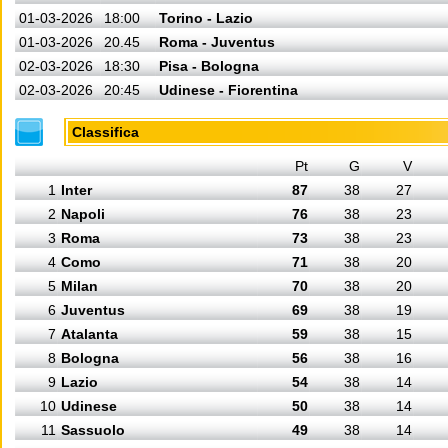
01-03-2026
18:00
Torino - Lazio
01-03-2026
20.45
Roma - Juventus
02-03-2026
18:30
Pisa - Bologna
02-03-2026
20:45
Udinese - Fiorentina
Classifica
Pt
G
V
1
Inter
87
38
27
2
Napoli
76
38
23
3
Roma
73
38
23
4
Como
71
38
20
5
Milan
70
38
20
6
Juventus
69
38
19
7
Atalanta
59
38
15
8
Bologna
56
38
16
9
Lazio
54
38
14
10
Udinese
50
38
14
11
Sassuolo
49
38
14