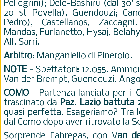
Pellegrini); Dele-Bashiru (dal 30' s
20 st Rovella), Guendouzi; Cance
Pedro), Castellanos, Zaccagni.
Mandas, Furlanetto, Hysaj, Belahy
All. Sarri.
Arbitro
: Manganiello di Pinerolo.
NOTE
- Spettatori: 12.055. Ammon
Van der Brempt, Guendouzi. Angol
COMO
-
Partenza lanciata per il
trascinato da
Paz
.
Lazio battuta 
quasi perfetta. Esageriamo? Tra l
dal Como dopo aver ritrovato la Se
Sorprende Fabregas, con V
an d