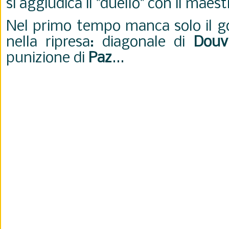
si aggiudica il "duello" con il maes
Nel primo tempo manca solo il go
nella ripresa: diagonale di
Douv
punizione di
Paz
...