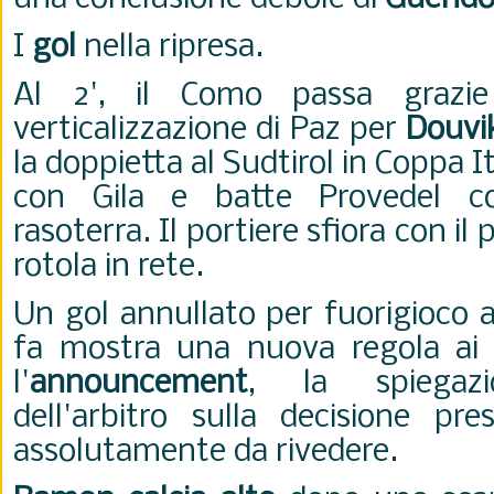
I
gol
nella ripresa.
Al 2', il Como passa grazi
verticalizzazione di Paz per
Douvi
la doppietta al Sudtirol in Coppa Ita
con Gila e batte Provedel c
rasoterra. Il portiere sfiora con il 
rotola in rete.
Un gol annullato per fuorigioco 
fa mostra una nuova regola ai ti
l'
announcement
, la spiegaz
dell'arbitro sulla decisione pre
assolutamente da rivedere.