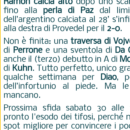
Ramon calcia alto
dopo uno sca
fino alla
perla di Paz
dal limi
dell’argentino calciata al 28’ s’inf
alla destra di Provedel per il
2-0
.
Non è finita: una
traversa di Voj
di
Perrone
e una sventola di
Da 
anche il (terzo) debutto in A di
Mo
di
Kuhn
.
Tutto perfetto, unico gr
qualche settimana per
Diao
, p
dell’infortunio al piede. Ma l
mancano.
Prossima sfida sabato 30 alle
pronto l'esodo dei tifosi, perché
spot migliore per convincere i poc