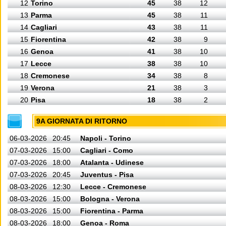
12
Torino
45
38
12
13
Parma
45
38
11
14
Cagliari
43
38
11
15
Fiorentina
42
38
9
16
Genoa
41
38
10
17
Lecce
38
38
10
18
Cremonese
34
38
8
19
Verona
21
38
3
20
Pisa
18
38
2
9A GIORNATA DI RITORNO
06-03-2026
20:45
Napoli - Torino
07-03-2026
15:00
Cagliari - Como
07-03-2026
18:00
Atalanta - Udinese
07-03-2026
20:45
Juventus - Pisa
08-03-2026
12:30
Lecce - Cremonese
08-03-2026
15:00
Bologna - Verona
08-03-2026
15:00
Fiorentina - Parma
08-03-2026
18:00
Genoa - Roma