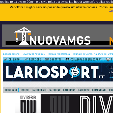
replica rolex oyster 20mm old style
rolex eta swiss
tag heuer women's replica
repli
Per offrirti il miglior servizio possibile questo sito utilizza cookies. Contin
Coo
Lariosport snc - P.IVA 02687090130 - Testata registrata al Tribunale di Como, n.21/06 del 29
CHI SIAMO
REDAZIONE
CONTATTI
COLLABORA CON LARIOSPORT
P
HOMEPAGE
CALCIO
CALCIOCOMO
CALCIOLND
CALCIOSGS
CALCIOCSI
COMUNICATI
TOR