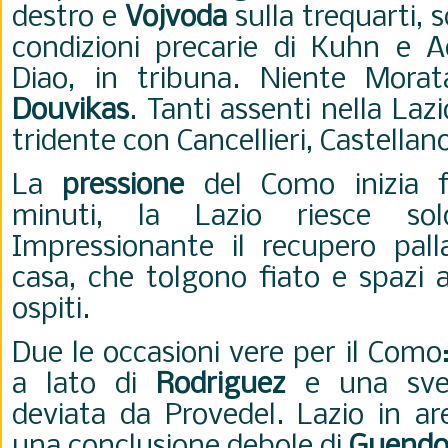
destro e
Vojvoda
sulla trequarti, s
condizioni precarie di Kuhn e Ad
Diao, in tribuna. Niente Morat
Douvikas
. Tanti assenti nella Lazio
tridente con Cancellieri, Castella
La
pressione
del Como inizia fi
minuti, la Lazio riesce sol
Impressionante il recupero palla
casa, che tolgono fiato e spazi 
ospiti.
Due le occasioni vere per il Como
a lato di
Rodriguez
e una sve
deviata da Provedel. Lazio in ar
una conclusione debole di
Guendo