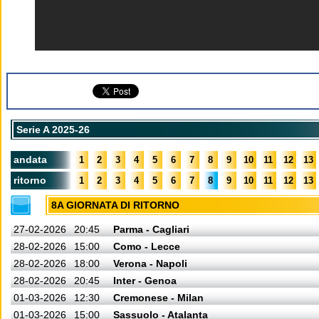
Serie A 2025-26
andata
1
2
3
4
5
6
7
8
9
10
11
12
13
ritorno
1
2
3
4
5
6
7
8
9
10
11
12
13
8A GIORNATA DI RITORNO
27-02-2026
20:45
Parma - Cagliari
28-02-2026
15:00
Como - Lecce
28-02-2026
18:00
Verona - Napoli
28-02-2026
20:45
Inter - Genoa
01-03-2026
12:30
Cremonese - Milan
01-03-2026
15:00
Sassuolo - Atalanta