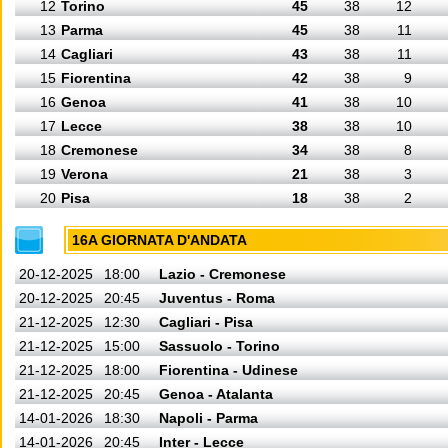
12
Torino
45
38
12
13
Parma
45
38
11
14
Cagliari
43
38
11
15
Fiorentina
42
38
9
16
Genoa
41
38
10
17
Lecce
38
38
10
18
Cremonese
34
38
8
19
Verona
21
38
3
20
Pisa
18
38
2
16A GIORNATA D'ANDATA
20-12-2025
18:00
Lazio - Cremonese
20-12-2025
20:45
Juventus - Roma
21-12-2025
12:30
Cagliari - Pisa
21-12-2025
15:00
Sassuolo - Torino
21-12-2025
18:00
Fiorentina - Udinese
21-12-2025
20:45
Genoa - Atalanta
14-01-2026
18:30
Napoli - Parma
14-01-2026
20:45
Inter - Lecce