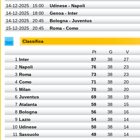
14-12-2025
15:00
Udinese - Napoli
14-12-2025
18:00
Genoa - Inter
14-12-2025
20:45
Bologna - Juventus
15-12-2025
20:45
Roma - Como
Classifica
Pt
G
V
1
Inter
87
38
27
2
Napoli
76
38
23
3
Roma
73
38
23
4
Como
71
38
20
5
Milan
70
38
20
6
Juventus
69
38
19
7
Atalanta
59
38
15
8
Bologna
56
38
16
9
Lazio
54
38
14
10
Udinese
50
38
14
11
Sassuolo
49
38
14