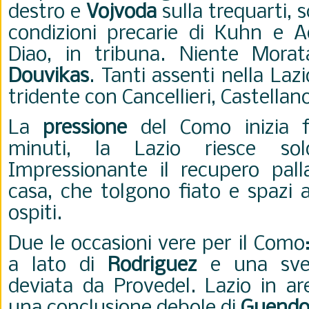
destro e
Vojvoda
sulla trequarti, s
condizioni precarie di Kuhn e Ad
Diao, in tribuna. Niente Morat
Douvikas
. Tanti assenti nella Lazio
tridente con Cancellieri, Castella
La
pressione
del Como inizia fi
minuti, la Lazio riesce sol
Impressionante il recupero palla
casa, che tolgono fiato e spazi 
ospiti.
Due le occasioni vere per il Como
a lato di
Rodriguez
e una sve
deviata da Provedel. Lazio in ar
una conclusione debole di
Guendo