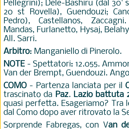
Pellegrini); Dele-Bashiru (dal 30' s
20 st Rovella), Guendouzi; Cance
Pedro), Castellanos, Zaccagni.
Mandas, Furlanetto, Hysaj, Belahy
All. Sarri.
Arbitro
: Manganiello di Pinerolo.
NOTE
- Spettatori: 12.055. Ammon
Van der Brempt, Guendouzi. Angol
COMO
-
Partenza lanciata per il
trascinato da
Paz
.
Lazio battuta 
quasi perfetta. Esageriamo? Tra l
dal Como dopo aver ritrovato la Se
Sorprende Fabregas, con V
an d