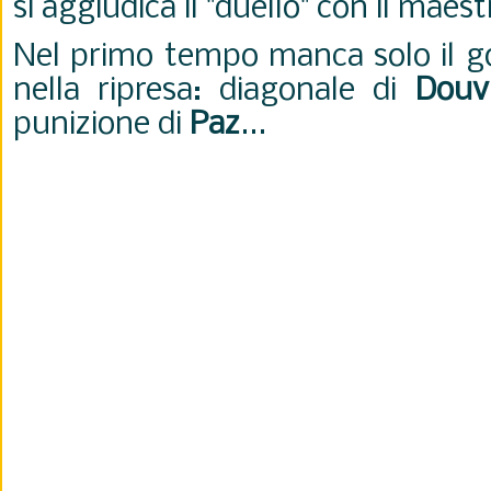
si aggiudica il "duello" con il maes
Nel primo tempo manca solo il go
nella ripresa: diagonale di
Douv
punizione di
Paz
...