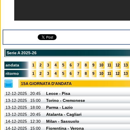
Serie A 2025-26
andata
1
2
3
4
5
6
7
8
9
10
11
12
13
ritorno
1
2
3
4
5
6
7
8
9
10
11
12
13
15A GIORNATA D'ANDATA
12-12-2025
20:45
Lecce - Pisa
13-12-2025
15:00
Torino - Cremonese
13-12-2025
18:00
Parma - Lazio
13-12-2025
20:45
Atalanta - Cagliari
14-12-2025
12:30
Milan - Sassuolo
14-12-2025
15:00
Fiorentina - Verona