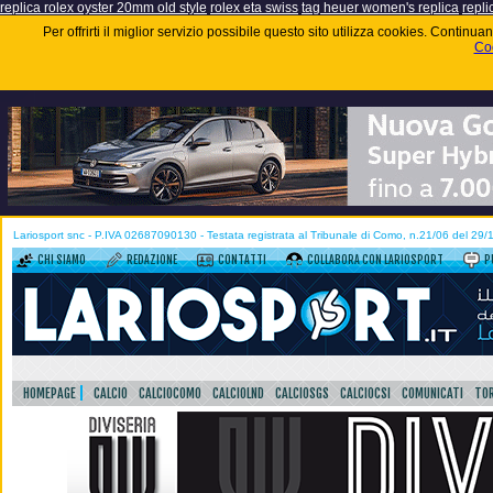
replica rolex oyster 20mm old style
rolex eta swiss
tag heuer women's replica
repli
Per offrirti il miglior servizio possibile questo sito utilizza cookies. Contin
Coo
Lariosport snc - P.IVA 02687090130 - Testata registrata al Tribunale di Como, n.21/06 del 29
CHI SIAMO
REDAZIONE
CONTATTI
COLLABORA CON LARIOSPORT
P
HOMEPAGE
CALCIO
CALCIOCOMO
CALCIOLND
CALCIOSGS
CALCIOCSI
COMUNICATI
TOR