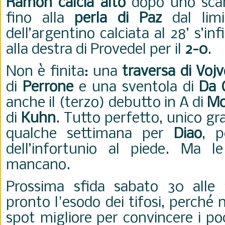
Ramon calcia alto
dopo uno sca
fino alla
perla di Paz
dal limi
dell’argentino calciata al 28’ s’inf
alla destra di Provedel per il
2-0
.
Non è finita: una
traversa di Voj
di
Perrone
e una sventola di
Da 
anche il (terzo) debutto in A di
Mo
di
Kuhn
.
Tutto perfetto, unico gr
qualche settimana per
Diao
, p
dell’infortunio al piede. Ma l
mancano.
Prossima sfida sabato 30 alle
pronto l'esodo dei tifosi, perché
spot migliore per convincere i poc