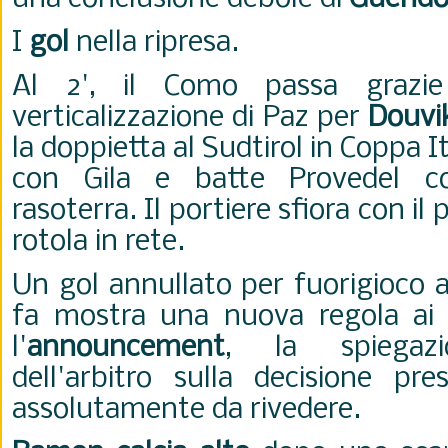
I
gol
nella ripresa.
Al 2', il Como passa grazi
verticalizzazione di Paz per
Douvi
la doppietta al Sudtirol in Coppa Ita
con Gila e batte Provedel c
rasoterra. Il portiere sfiora con il 
rotola in rete.
Un gol annullato per fuorigioco 
fa mostra una nuova regola ai ti
l'
announcement
, la spiegaz
dell'arbitro sulla decisione pre
assolutamente da rivedere.