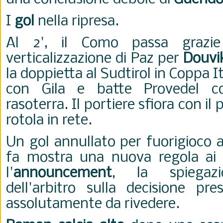
I
gol
nella ripresa.
Al 2', il Como passa grazi
verticalizzazione di Paz per
Douvi
la doppietta al Sudtirol in Coppa Ita
con Gila e batte Provedel c
rasoterra. Il portiere sfiora con il 
rotola in rete.
Un gol annullato per fuorigioco 
fa mostra una nuova regola ai ti
l'
announcement
, la spiegaz
dell'arbitro sulla decisione pre
assolutamente da rivedere.