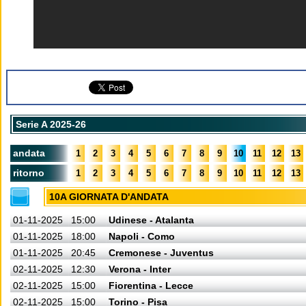
Serie A 2025-26
andata
1
2
3
4
5
6
7
8
9
10
11
12
13
ritorno
1
2
3
4
5
6
7
8
9
10
11
12
13
10A GIORNATA D'ANDATA
01-11-2025
15:00
Udinese - Atalanta
01-11-2025
18:00
Napoli - Como
01-11-2025
20:45
Cremonese - Juventus
02-11-2025
12:30
Verona - Inter
02-11-2025
15:00
Fiorentina - Lecce
02-11-2025
15:00
Torino - Pisa