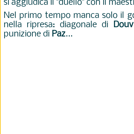
si aggiudica il "duello" con il maes
Nel primo tempo manca solo il go
nella ripresa: diagonale di
Douv
punizione di
Paz
...