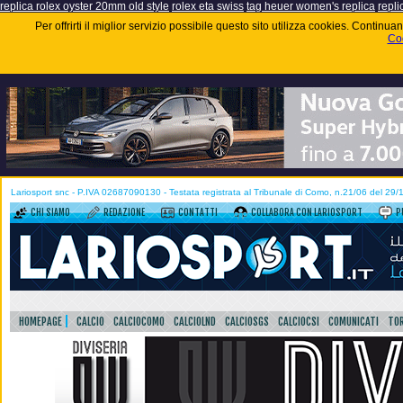
replica rolex oyster 20mm old style
rolex eta swiss
tag heuer women's replica
repli
Per offrirti il miglior servizio possibile questo sito utilizza cookies. Contin
Coo
Lariosport snc - P.IVA 02687090130 - Testata registrata al Tribunale di Como, n.21/06 del 29
CHI SIAMO
REDAZIONE
CONTATTI
COLLABORA CON LARIOSPORT
P
HOMEPAGE
CALCIO
CALCIOCOMO
CALCIOLND
CALCIOSGS
CALCIOCSI
COMUNICATI
TOR