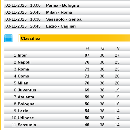
02-11-2025
18:00
Parma - Bologna
02-11-2025
20:45
Milan - Roma
03-11-2025
18:30
Sassuolo - Genoa
03-11-2025
20:45
Lazio - Cagliari
Classifica
Pt
G
V
1
Inter
87
38
27
2
Napoli
76
38
23
3
Roma
73
38
23
4
Como
71
38
20
5
Milan
70
38
20
6
Juventus
69
38
19
7
Atalanta
59
38
15
8
Bologna
56
38
16
9
Lazio
54
38
14
10
Udinese
50
38
14
11
Sassuolo
49
38
14