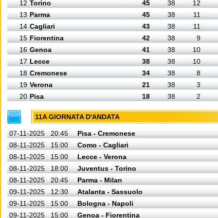
12
Torino
45
38
12
13
Parma
45
38
11
14
Cagliari
43
38
11
15
Fiorentina
42
38
9
16
Genoa
41
38
10
17
Lecce
38
38
10
18
Cremonese
34
38
8
19
Verona
21
38
3
20
Pisa
18
38
2
11A GIORNATA D'ANDATA
07-11-2025
20:45
Pisa - Cremonese
08-11-2025
15:00
Como - Cagliari
08-11-2025
15:00
Lecce - Verona
08-11-2025
18:00
Juventus - Torino
08-11-2025
20:45
Parma - Milan
09-11-2025
12:30
Atalanta - Sassuolo
09-11-2025
15:00
Bologna - Napoli
09-11-2025
15:00
Genoa - Fiorentina