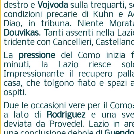
destro e
Vojvoda
sulla trequarti, s
condizioni precarie di Kuhn e Ad
Diao, in tribuna. Niente Morat
Douvikas
. Tanti assenti nella Lazio
tridente con Cancellieri, Castella
La
pressione
del Como inizia fi
minuti, la Lazio riesce sol
Impressionante il recupero palla
casa, che tolgono fiato e spazi 
ospiti.
Due le occasioni vere per il Como
a lato di
Rodriguez
e una sve
deviata da Provedel. Lazio in ar
una conclusione debole di
Guendo