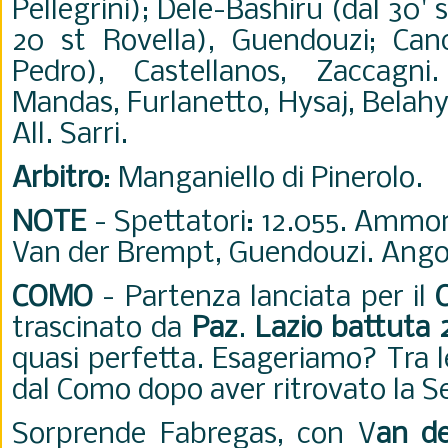
Pellegrini); Dele-Bashiru (dal 30' s
20 st Rovella), Guendouzi; Cance
Pedro), Castellanos, Zaccagni.
Mandas, Furlanetto, Hysaj, Belahy
All. Sarri.
Arbitro
: Manganiello di Pinerolo.
NOTE
- Spettatori: 12.055. Ammon
Van der Brempt, Guendouzi. Angol
COMO
-
Partenza lanciata per il
trascinato da
Paz
.
Lazio battuta 
quasi perfetta. Esageriamo? Tra l
dal Como dopo aver ritrovato la Se
Sorprende Fabregas, con V
an d