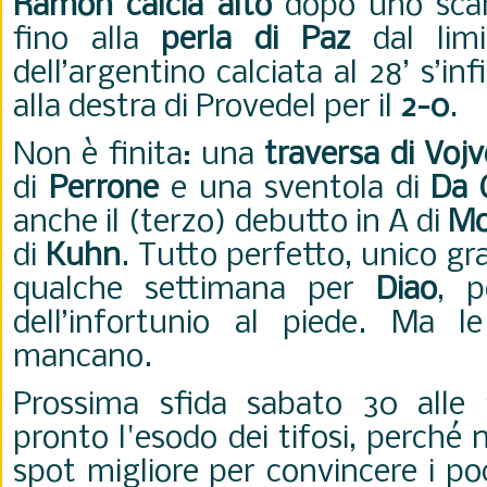
Ramon calcia alto
dopo uno sca
fino alla
perla di Paz
dal limi
dell’argentino calciata al 28’ s’inf
alla destra di Provedel per il
2-0
.
Non è finita: una
traversa di Voj
di
Perrone
e una sventola di
Da 
anche il (terzo) debutto in A di
Mo
di
Kuhn
.
Tutto perfetto, unico gr
qualche settimana per
Diao
, p
dell’infortunio al piede. Ma l
mancano.
Prossima sfida sabato 30 alle
pronto l'esodo dei tifosi, perché
spot migliore per convincere i poc