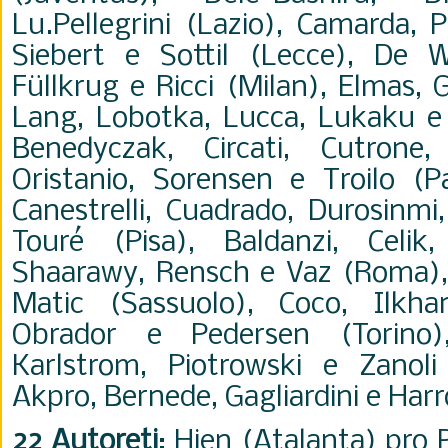
Lu.Pellegrini (Lazio), Camarda, P
Siebert e Sottil (Lecce), De W
Füllkrug e Ricci (Milan), Elmas, 
Lang, Lobotka, Lucca, Lukaku e 
Benedyczak, Circati, Cutrone,
Oristanio, Sorensen e Troilo (P
Canestrelli, Cuadrado, Durosinmi
Touré (Pisa), Baldanzi, Celik
Shaarawy, Rensch e Vaz (Roma), 
Matic (Sassuolo), Coco, Ilkha
Obrador e Pedersen (Torino)
Karlstrom, Piotrowski e Zanoli
Akpro, Bernede, Gagliardini e Har
22 Autoreti
: Hien (Atalanta) pro 