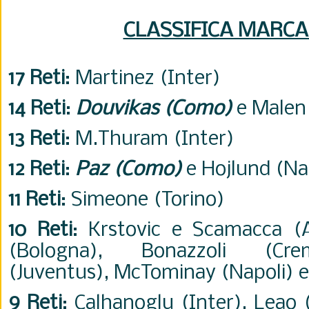
CLASSIFICA MARCA
17 Reti
: Martinez (Inter)
14 Reti
:
Douvikas (Como)
e Malen
13 Reti
: M.Thuram (Inter)
12 Reti
:
Paz (Como)
e Hojlund (Na
11 Reti
: Simeone (Torino)
10 Reti
: Krstovic e Scamacca (At
(Bologna), Bonazzoli (Crem
(Juventus), McTominay (Napoli) e
9 Reti
: Calhanoglu (Inter), Leao 