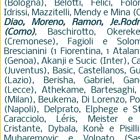
(Bologna), Belotti, Felici, Fol
Idrissi, Mazzitelli, Mendy e Mina (C
Diao, Moreno, Ramon, Je.Rodr
(Como)
, Baschirotto, Okerek
(Cremonese), Fagioli e Solom
Brescianini (1 Fiorentina, 1 Atal
(Genoa), Akanji e Sucic (Inter), Ca
(Juventus), Basic, Castellanos, G
(Lazio), Berisha, Gabriel, G
(Lecce), Athekame, Bartesaghi,
(Milan), Beukema, Di Lorenzo, Po
(Napoli), Delprato, Elphege e S
Caracciolo, Léris, Meister e
Cristante, Dybala, Konè e Pisill
Muharemovic e Volpato (Sas