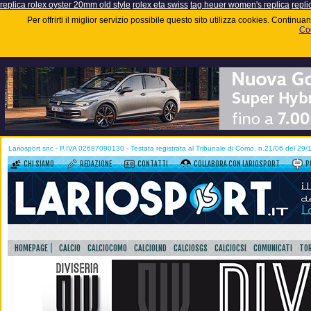
replica rolex oyster 20mm old style
rolex eta swiss
tag heuer women's replica
repli
Per offrirti il miglior servizio possibile questo sito utilizza cookies. Contin
Coo
Lariosport snc - P.IVA 02687090130 - Testata registrata al Tribunale di Como, n.21/06 del 29
CHI SIAMO
REDAZIONE
CONTATTI
COLLABORA CON LARIOSPORT
P
HOMEPAGE
CALCIO
CALCIOCOMO
CALCIOLND
CALCIOSGS
CALCIOCSI
COMUNICATI
TOR