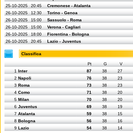
25-10-2025
20:45
Cremonese - Atalanta
26-10-2025
12:30
Torino - Genoa
26-10-2025
15:00
Sassuolo - Roma
26-10-2025
15:00
Verona - Cagliari
26-10-2025
18:00
Fiorentina - Bologna
26-10-2025
20:45
Lazio - Juventus
Classifica
Pt
G
V
1
Inter
87
38
27
2
Napoli
76
38
23
3
Roma
73
38
23
4
Como
71
38
20
5
Milan
70
38
20
6
Juventus
69
38
19
7
Atalanta
59
38
15
8
Bologna
56
38
16
9
Lazio
54
38
14