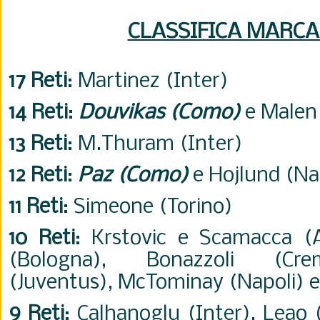
CLASSIFICA MARCA
17 Reti
: Martinez (Inter)
14 Reti
:
Douvikas (Como)
e Malen
13 Reti
: M.Thuram (Inter)
12 Reti
:
Paz (Como)
e Hojlund (Na
11 Reti
: Simeone (Torino)
10 Reti
: Krstovic e Scamacca (At
(Bologna), Bonazzoli (Crem
(Juventus), McTominay (Napoli) e
9 Reti
: Calhanoglu (Inter), Leao 