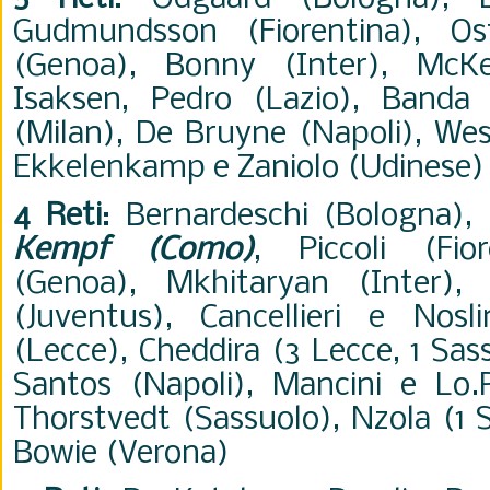
Gudmundsson (Fiorentina), Os
(Genoa), Bonny (Inter), McKe
Isaksen, Pedro (Lazio), Banda 
(Milan), De Bruyne (Napoli), Wes
Ekkelenkamp e Zaniolo (Udinese)
4 Reti
: Bernardeschi (Bologna), K
Kempf (Como)
, Piccoli (Fio
(Genoa), Mkhitaryan (Inter)
(Juventus), Cancellieri e Nosli
(Lecce), Cheddira (3 Lecce, 1 Sas
Santos (Napoli), Mancini e Lo.P
Thorstvedt (Sassuolo), Nzola (1 S
Bowie (Verona)