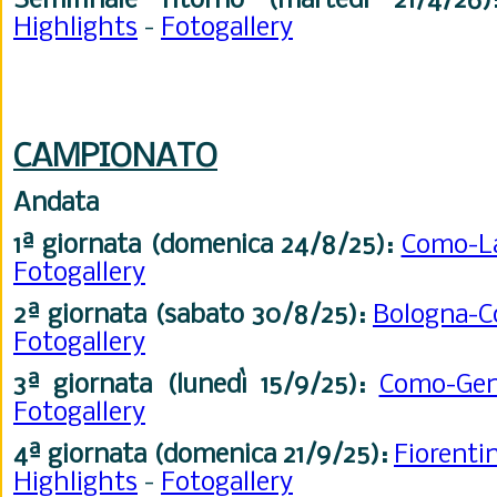
Semifinale ritorno (martedì 21/4/26)
Highlights
-
Fotogallery
CAMPIONATO
Andata
1ª giornata (domenica 24/8/25):
Como-L
Fotogallery
2ª giornata (sabato 30/8
/25
):
Bologna-
Fotogallery
3ª giornata (lunedì 15/9
/25)
:
Como-Ge
Fotogallery
4ª giornata (domenica 21/9
/25
):
Fiorent
Highlights
-
Fotogallery