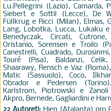
Lu.Pellegrini (Lazio), Camarda, P
Siebert e Sottil (Lecce), De W
Füllkrug e Ricci (Milan), Elmas, 
Lang, Lobotka, Lucca, Lukaku e 
Benedyczak, Circati, Cutrone,
Oristanio, Sorensen e Troilo (P
Canestrelli, Cuadrado, Durosinmi
Touré (Pisa), Baldanzi, Celik
Shaarawy, Rensch e Vaz (Roma), 
Matic (Sassuolo), Coco, Ilkha
Obrador e Pedersen (Torino)
Karlstrom, Piotrowski e Zanoli
Akpro, Bernede, Gagliardini e Har
22 Autoreti
: Hien (Atalanta) pro 