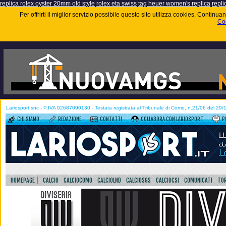
replica rolex oyster 20mm old style
rolex eta swiss
tag heuer women's replica
repli
Per offrirti il miglior servizio possibile questo sito utilizza cookies. Contin
Coo
Lariosport snc - P.IVA 02687090130 - Testata registrata al Tribunale di Como, n.21/06 del 29
CHI SIAMO
REDAZIONE
CONTATTI
COLLABORA CON LARIOSPORT
P
HOMEPAGE
CALCIO
CALCIOCOMO
CALCIOLND
CALCIOSGS
CALCIOCSI
COMUNICATI
TOR