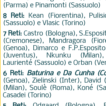
(Parma) e Pinamonti (Sassuolo)
8 Reti
: Kean (Fiorentina), Pulisi
(Sassuolo) e Vlasic (Torino)
7 Reti
: Castro (Bologna), S.Esposit
(Cremonese), Mandragora (Fior
(Genoa), Dimarco e F.P.Esposito 
(Juventus), Nkunku (Milan)
Laurienté (Sassuolo) e Orban (Ve
6 Reti
:
Baturina e Da Cunha (C
(Genoa), Zielinski (Inter), David
(Milan), Soulè (Roma), Koné (S
Casadei (Torino)
5 Reti
: Odgaard (Bologna), Bor