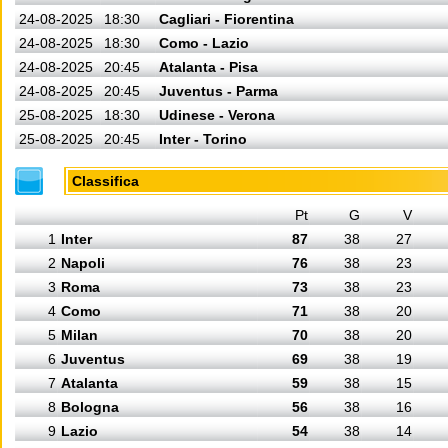
24-08-2025
18:30
Cagliari - Fiorentina
24-08-2025
18:30
Como - Lazio
24-08-2025
20:45
Atalanta - Pisa
24-08-2025
20:45
Juventus - Parma
25-08-2025
18:30
Udinese - Verona
25-08-2025
20:45
Inter - Torino
Classifica
Pt
G
V
1
Inter
87
38
27
2
Napoli
76
38
23
3
Roma
73
38
23
4
Como
71
38
20
5
Milan
70
38
20
6
Juventus
69
38
19
7
Atalanta
59
38
15
8
Bologna
56
38
16
9
Lazio
54
38
14