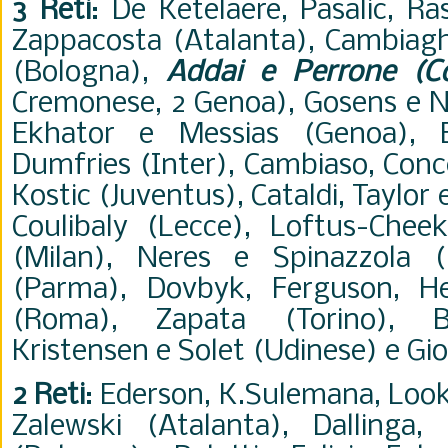
3 Reti
: De Ketelaere, Pasalic, Ra
Zappacosta (Atalanta), Cambiag
(Bologna),
Addai e Perrone (
Cremonese, 2 Genoa), Gosens e Nd
Ekhator e Messias (Genoa), B
Dumfries (Inter), Cambiaso, Conc
Kostic (Juventus), Cataldi, Taylor 
Coulibaly (Lecce), Loftus-Chee
(Milan), Neres e Spinazzola (
(Parma), Dovbyk, Ferguson, H
(Roma), Zapata (Torino), B
Kristensen e Solet (Udinese) e Gi
2 Reti
: Ederson, K.Sulemana, Loo
Zalewski (Atalanta), Dallinga