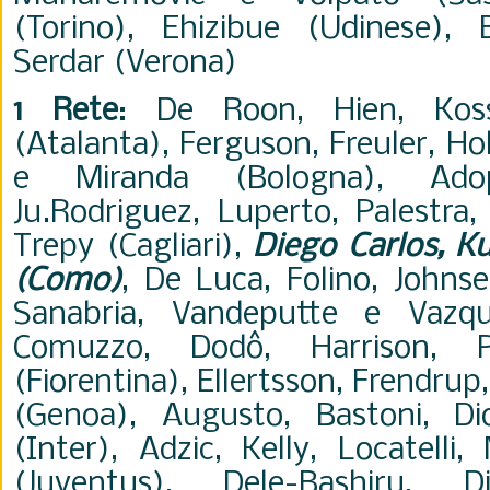
(Torino), Ehizibue (Udinese), 
Serdar (Verona)
1 Rete
: De Roon, Hien, Ko
(Atalanta), Ferguson, Freuler, H
e Miranda (Bologna), Adop
Ju.Rodriguez, Luperto, Palestra, 
Trepy (Cagliari),
Diego Carlos, K
(Como)
, De Luca, Folino, Johns
Sanabria, Vandeputte e Vazqu
Comuzzo, Dodô, Harrison, P
(Fiorentina), Ellertsson, Frendru
(Genoa), Augusto, Bastoni, D
(Inter), Adzic, Kelly, Locatelli
(Juventus), Dele-Bashiru, 