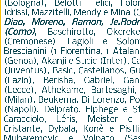
(Bologna), Belotti, Felici, Fol
Idrissi, Mazzitelli, Mendy e Mina (C
Diao, Moreno, Ramon, Je.Rodr
(Como)
, Baschirotto, Okerek
(Cremonese), Fagioli e Solom
Brescianini (1 Fiorentina, 1 Atal
(Genoa), Akanji e Sucic (Inter), Ca
(Juventus), Basic, Castellanos, G
(Lazio), Berisha, Gabriel, G
(Lecce), Athekame, Bartesaghi,
(Milan), Beukema, Di Lorenzo, Po
(Napoli), Delprato, Elphege e S
Caracciolo, Léris, Meister e
Cristante, Dybala, Konè e Pisill
Muharemovic e Volpato (Sas