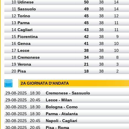
10
Udinese
50
38
14
11
Sassuolo
49
38
14
12
Torino
45
38
12
13
Parma
45
38
11
14
Cagliari
43
38
11
15
Fiorentina
42
38
9
16
Genoa
41
38
10
17
Lecce
38
38
10
18
Cremonese
34
38
8
19
Verona
21
38
3
20
Pisa
18
38
2
2A GIORNATA D'ANDATA
29-08-2025
18:30
Cremonese - Sassuolo
29-08-2025
20:45
Lecce - Milan
30-08-2025
18:30
Bologna - Como
30-08-2025
18:30
Parma - Atalanta
30-08-2025
20:45
Napoli - Cagliari
30-08-2025
20:45
Pisa - Roma