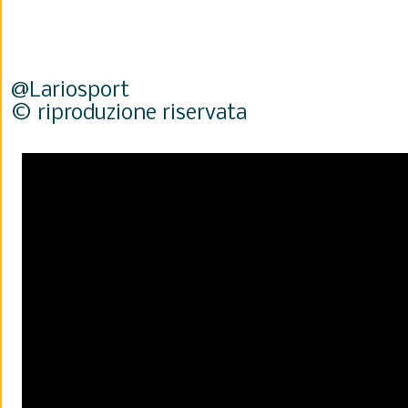
@Lariosport
© riproduzione riservata