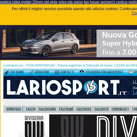
replica rolex oyster 20mm old style
rolex eta swiss
tag heuer women's replica
repli
Per offrirti il miglior servizio possibile questo sito utilizza cookies. Contin
Coo
Lariosport snc - P.IVA 02687090130 - Testata registrata al Tribunale di Como, n.21/06 del 29
CHI SIAMO
REDAZIONE
CONTATTI
COLLABORA CON LARIOSPORT
P
HOMEPAGE
CALCIO
CALCIOCOMO
CALCIOLND
CALCIOSGS
CALCIOCSI
COMUNICATI
TOR