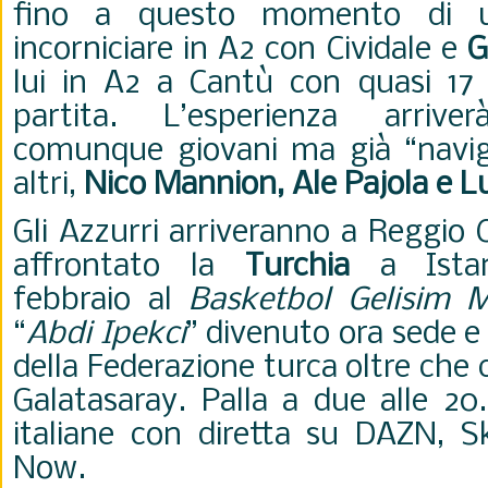
fino a questo momento di u
incorniciare in A2 con Cividale e
G
lui in A2 a Cantù con quasi 17
partita. L’esperienza arrive
comunque giovani ma già “naviga
altri,
Nico Mannion, Ale Pajola e L
Gli Azzurri arriveranno a Reggio 
affrontato la
Turchia
a Istan
febbraio al
Basketbol Gelisim M
“
Abdi Ipekci
” divenuto ora sede e
della Federazione turca oltre che c
Galatasaray. Palla a due alle 20.
italiane con diretta su DAZN, 
Now.