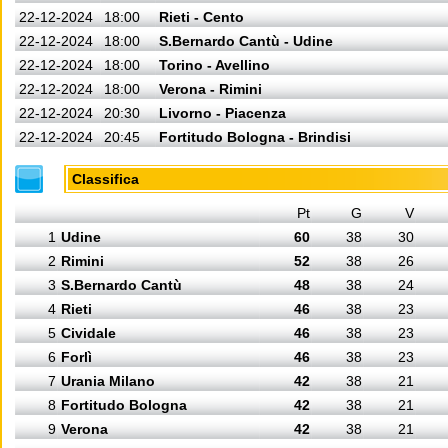
22-12-2024
18:00
Rieti - Cento
22-12-2024
18:00
S.Bernardo Cantù - Udine
22-12-2024
18:00
Torino - Avellino
22-12-2024
18:00
Verona - Rimini
22-12-2024
20:30
Livorno - Piacenza
22-12-2024
20:45
Fortitudo Bologna - Brindisi
Classifica
Pt
G
V
1
Udine
60
38
30
2
Rimini
52
38
26
3
S.Bernardo Cantù
48
38
24
4
Rieti
46
38
23
5
Cividale
46
38
23
6
Forlì
46
38
23
7
Urania Milano
42
38
21
8
Fortitudo Bologna
42
38
21
9
Verona
42
38
21