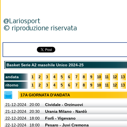
@Lariosport
© riproduzione riservata
Basket Serie A2 maschile Unico 2024-25
andata
1
2
3
4
5
6
7
8
9
10
11
12
13
ritorno
1
2
3
4
5
6
7
8
9
10
11
12
13
17A GIORNATA D'ANDATA
21-12-2024
20:00
Cividale - Orzinuovi
21-12-2024
20:30
Urania Milano - Nardò
22-12-2024
18:00
Forlì - Vigevano
22-12-2024
18:00
Pesaro - Juvi Cremona