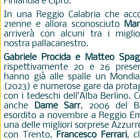
Finlandia e Cipro.
In una Reggio Calabria che acco
21enne e allora sconosciuto
Man
arriverà con alcuni tra i miglio
nostra pallacanestro.
Gabriele Procida e Matteo Spag
rispettivamente 20 e 26 presen
hanno già alle spalle un Mondial
(2023) e numerose gare da protag
con i tedeschi dell’Alba Berlino. 
anche
Dame Sarr
, 2006 del B
esordito a novembre a Reggio Em
una delle migliori sorprese Azzurr
con Trento,
Francesco Ferrari
, c