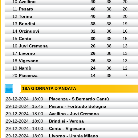
10
Avellino
40
38
20
11
Pesaro
40
38
20
12
Torino
40
38
20
13
Brindisi
38
38
19
14
Orzinuovi
32
38
16
15
Cento
30
38
15
16
Juvi Cremona
26
38
13
17
Livorno
26
38
13
18
Vigevano
26
38
13
19
Nardò
24
38
12
20
Piacenza
14
38
7
18A GIORNATA D'ANDATA
28-12-2024
18:00
Piacenza - S.Bernardo Cantù
29-12-2024
15:45
Pesaro - Fortitudo Bologna
29-12-2024
18:00
Avellino - Juvi Cremona
29-12-2024
18:00
Brindisi - Verona
29-12-2024
18:00
Cento - Vigevano
29-12-2024
18:00
Livorno - Urania Milano