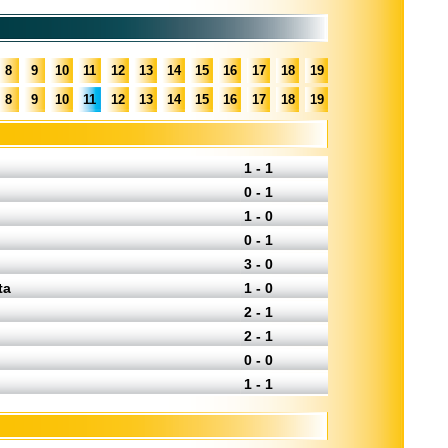
8
9
10
11
12
13
14
15
16
17
18
19
8
9
10
11
12
13
14
15
16
17
18
19
1 - 1
0 - 1
1 - 0
0 - 1
3 - 0
ta
1 - 0
2 - 1
2 - 1
0 - 0
1 - 1