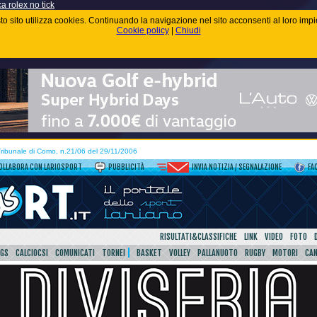
ca rolex no tick
uesto sito utilizza cookies. Continuando la navigazione nel sito acconsenti al loro im
Cookie policy
|
Chiudi
 Tribunale di Como, n.21/06 del 29/11/2006
OLLABORA CON LARIOSPORT
PUBBLICITÀ
INVIA NOTIZIA / SEGNALAZIONE
FA
RISULTATI&CLASSIFICHE
LINK
VIDEO
FOTO
SGS
CALCIOCSI
COMUNICATI
TORNEI
BASKET
VOLLEY
PALLANUOTO
RUGBY
MOTORI
CA