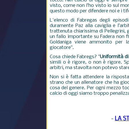
tocco. Nel calcio di oggi è sempre 
visto, come non l’ho visto io sul m
questo modo per difendere noi e i tif
L'elenco di Fabregas degli episod
duramente Paz alla caviglia e l’arb
trattenuta chiarissima di Pellegrini
un fallo importante su Fadera non fi
Goldaniga viene ammonito per l
giocatore".
Cosa chiede Fabregs? "
Uniformità di
simili o è rigore, o non è rigore.
Sp
arbitri, ma stavolta non potevo stare
Non si è fatta attendere la rispost
strano che un allenatore che ha gioca
cosa del genere. Per ogni mezzo tocco
calcio di oggi siamo troppo penalizzat
-
LA S