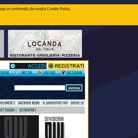
piego in conformità ¡lla nostra Cookie Policy
CEBOOK
TWITTER
YOUTUBE
INSTAGRAM
DOCUMENTI
ARCHIVIO NEWS
IL LARIOSPORTIVO
DIVISE LS
NOTTAGGIO
ALTRISPORT