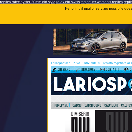
replica rolex oyster 20mm old style
rolex eta swiss
tag heuer women's replica
repli
Per offrirti il miglior servizio possibile q
Lariosport snc - P.IVA 02687090130 - Testata registrata al
CHI SIAMO
REDAZIONE
CONTATTI
C
HOMEPAGE
CALCIO
CALCIOCOMO
CALCIOLND
CALCIO