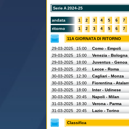
Serie A 2024-25
andata
1
2
3
4
5
6
7
ritorno
1
2
3
4
5
6
7
11A GIORNATA DI RITORNO
29-03-2025
15:00
Como - Empoli
29-03-2025
15:00
Venezia - Bologna
29-03-2025
18:00
Juventus - Genoa
29-03-2025
20:45
Lecce - Roma
30-03-2025
12:30
Cagliari - Monza
30-03-2025
15:00
Fiorentina - Atalan
30-03-2025
18:00
Inter - Udinese
30-03-2025
20:45
Napoli - Milan
31-03-2025
18:30
Verona - Parma
31-03-2025
20:45
Lazio - Torino
Classifica