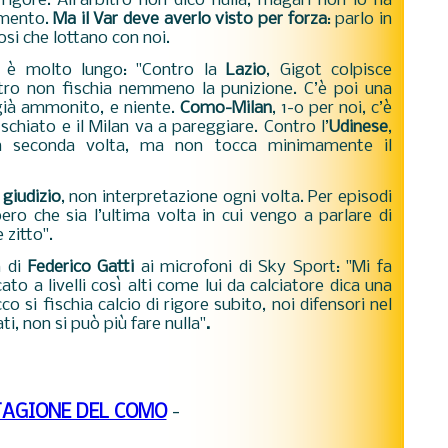
rigore. All’arbitro non dico nulla, magari non lo ha
omento.
Ma il Var deve averlo visto per forza
: parlo in
osi che lottano con noi.
i è molto lungo: "
Contro la
Lazio
, Gigot colpisce
itro non fischia nemmeno la punizione. C’è poi una
, già ammonito, e niente.
Como-Milan
, 1-0 per noi, c’è
schiato e il Milan va a pareggiare. Contro l’
Udinese
,
a seconda volta, ma non tocca minimamente il
 giudizio
, non interpretazione ogni volta. Per episodi
ero che sia l’ultima volta in cui vengo a parlare di
 zitto".
a di
Federico Gatti
ai microfoni di Sky Sport: "
Mi fa
to a livelli così alti come lui da calciatore dica una
 si fischia calcio di rigore subito, noi difensori nel
i, non si può più fare nulla"
.
TAGIONE DEL COMO
-