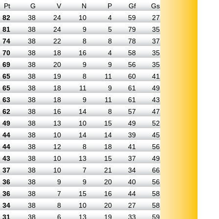
Pt
G
V
N
P
Gf
Gs
82
38
24
10
4
59
27
81
38
24
9
5
79
35
74
38
22
8
8
78
37
70
38
18
16
4
58
35
69
38
20
9
9
56
35
65
38
19
8
11
60
41
65
38
18
11
9
61
49
63
38
18
9
11
61
43
62
38
16
14
8
57
47
49
38
13
10
15
49
52
44
38
10
14
14
39
45
44
38
12
8
18
41
56
43
38
10
13
15
37
49
37
38
10
7
21
34
66
36
38
9
9
20
40
56
36
38
7
15
16
44
58
34
38
8
10
20
27
58
31
38
6
13
19
33
59