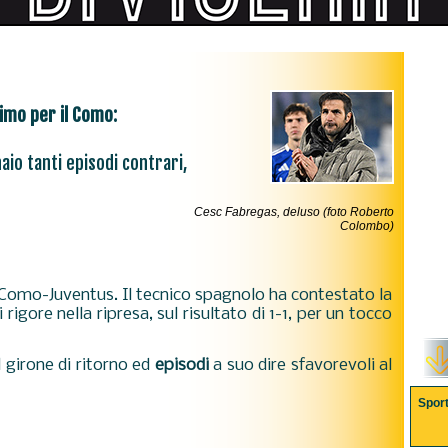
imo per il Como:
aio tanti episodi contrari,
Cesc Fabregas, deluso (foto Roberto
Colombo)
omo-Juventus. Il tecnico spagnolo ha contestato la
igore nella ripresa, sul risultato di 1-1, per un tocco
 girone di ritorno ed
episodi
a suo dire sfavorevoli al
Spor