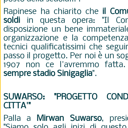
Rapinese ha chiarito che
il Com
soldi
in questa opera: "Il C
disposizione un bene immateriale
organizzazione e la competenza
tecnici qualificatissimi che seg
passo il progetto. Per noi è un s
1907 non ce l'avremmo fatta
sempre stadio Sinigaglia
".
SUWARSO: "PROGETTO CON
CITTA'"
Palla a
Mirwan Suwarso
, pres
"
Siamo solo agli
inizi di questo