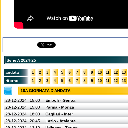
Serie A 2024-25
andata
1
2
3
4
5
6
7
8
9
10
11
12
13
ritorno
1
2
3
4
5
6
7
8
9
10
11
12
13
18A GIORNATA D'ANDATA
28-12-2024
15:00
Empoli - Genoa
28-12-2024
15:00
Parma - Monza
28-12-2024
18:00
Cagliari - Inter
28-12-2024
20:45
Lazio - Atalanta
29-12-2024
12:30
Udinese - Torino