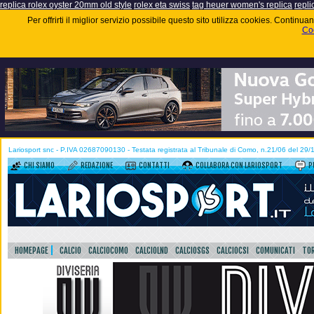
replica rolex oyster 20mm old style
rolex eta swiss
tag heuer women's replica
repli
Per offrirti il miglior servizio possibile questo sito utilizza cookies. Contin
Coo
Lariosport snc - P.IVA 02687090130 - Testata registrata al Tribunale di Como, n.21/06 del 29
CHI SIAMO
REDAZIONE
CONTATTI
COLLABORA CON LARIOSPORT
P
HOMEPAGE
CALCIO
CALCIOCOMO
CALCIOLND
CALCIOSGS
CALCIOCSI
COMUNICATI
TOR