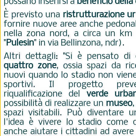
possano inserirsi a
beneficio dell
È previsto
una
ristrutturazione u
fornire nuove aree anche pedona
nella zona nord, a circa un km 
"
Pulesin
" in via Bellinzona, ndr).
Altri dettagli: "Si è pensato di 
quattro zone
, ossia spazi da ric
nuovi quando lo stadio non viene
sportivi. Il progetto pr
riqualificazione del
verde urba
possibilità di realizzare un
museo
spazi visitabili. Può diventare
l'idea è vivere lo stadio come
anche aiutare i cittadini ad aver