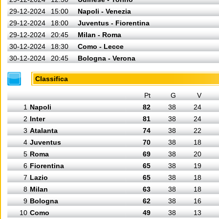
29-12-2024
15:00
Napoli - Venezia
29-12-2024
18:00
Juventus - Fiorentina
29-12-2024
20:45
Milan - Roma
30-12-2024
18:30
Como - Lecce
30-12-2024
20:45
Bologna - Verona
Classifica
Pt
G
V
1
Napoli
82
38
24
2
Inter
81
38
24
3
Atalanta
74
38
22
4
Juventus
70
38
18
5
Roma
69
38
20
6
Fiorentina
65
38
19
7
Lazio
65
38
18
8
Milan
63
38
18
9
Bologna
62
38
16
10
Como
49
38
13