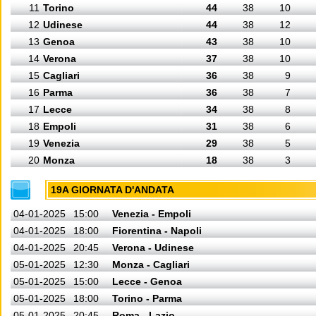
11
Torino
44
38
10
12
Udinese
44
38
12
13
Genoa
43
38
10
14
Verona
37
38
10
15
Cagliari
36
38
9
16
Parma
36
38
7
17
Lecce
34
38
8
18
Empoli
31
38
6
19
Venezia
29
38
5
20
Monza
18
38
3
19A GIORNATA D'ANDATA
04-01-2025
15:00
Venezia - Empoli
04-01-2025
18:00
Fiorentina - Napoli
04-01-2025
20:45
Verona - Udinese
05-01-2025
12:30
Monza - Cagliari
05-01-2025
15:00
Lecce - Genoa
05-01-2025
18:00
Torino - Parma
05-01-2025
20:45
Roma - Lazio