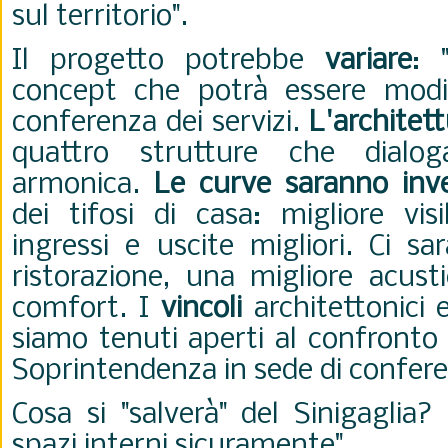
sul territorio".
Il progetto potrebbe
variare
: 
concept che potrà essere modif
conferenza dei servizi.
L'architet
quattro strutture che dialo
armonica.
Le curve saranno inve
dei tifosi di casa: migliore vis
ingressi e uscite migliori. Ci s
ristorazione, una migliore acus
comfort. I
vincoli
architettonici 
siamo tenuti aperti al confronto 
Soprintendenza in sede di conferen
Cosa si "salverà" del Sinigaglia
spazi interni sicuramente".