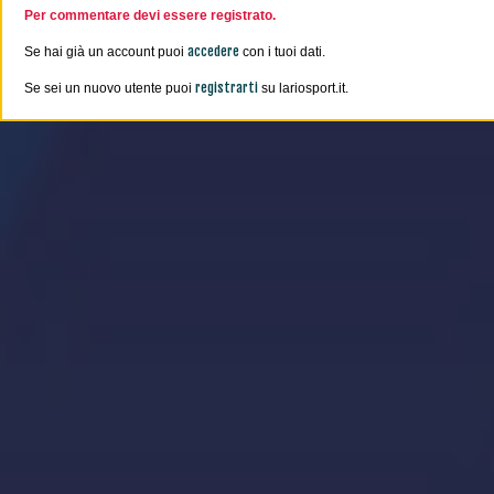
Per commentare devi essere registrato.
accedere
Se hai già un account puoi
con i tuoi dati.
registrarti
Se sei un nuovo utente puoi
su lariosport.it.