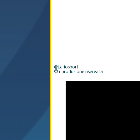
@Lariosport
© riproduzione riservata