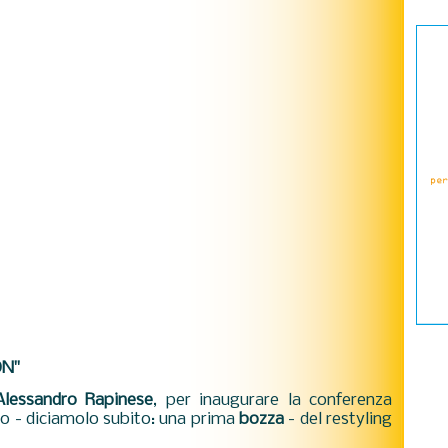
ON"
Alessandro Rapinese
, per inaugurare la conferenza
o - diciamolo subito: una prima
bozza
- del restyling