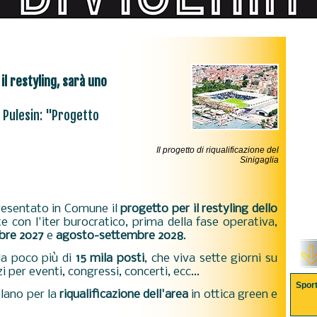
 il restyling, sarà uno
 Pulesin: "Progetto
Il progetto di riqualificazione del
Sinigaglia
presentato in Comune il
progetto per il restyling dello
e con l'iter burocratico, prima della fase operativa,
bre 2027
e
agosto-settembre 2028
.
da poco più di
15 mila posti
, che viva sette giorni su
zi per eventi, congressi, concerti, ecc...
Spor
olano per la
riqualificazione dell'area
in ottica green e