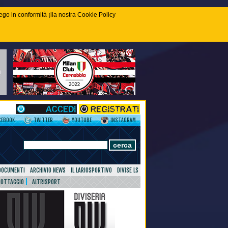
piego in conformità ¡lla nostra Cookie Policy
CEBOOK
TWITTER
YOUTUBE
INSTAGRAM
DOCUMENTI
ARCHIVIO NEWS
IL LARIOSPORTIVO
DIVISE LS
NOTTAGGIO
ALTRISPORT