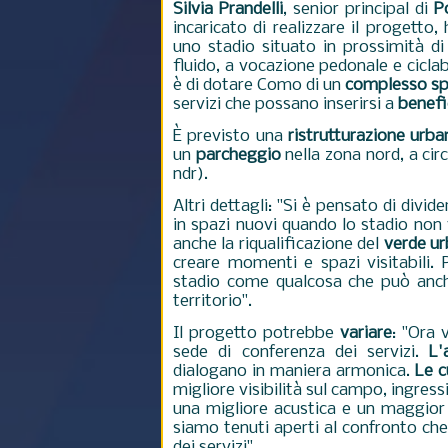
Silvia Prandelli
, senior principal di
P
incaricato di realizzare il progetto,
uno stadio situato in prossimità di
fluido, a vocazione pedonale e ciclabi
è di dotare Como di un
complesso sp
servizi che possano inserirsi a
benefi
È previsto
una
ristrutturazione urba
un
parcheggio
nella zona nord, a cir
ndr).
Altri dettagli: "Si è pensato di divid
in spazi nuovi quando lo stadio non 
anche la riqualificazione del
verde u
creare momenti e spazi visitabili.
stadio come qualcosa che può anche
territorio".
Il progetto potrebbe
variare
: "Ora 
sede di conferenza dei servizi.
L'
dialogano in maniera armonica.
Le c
migliore visibilità sul campo, ingressi
una migliore acustica e un maggior
siamo tenuti aperti al confronto che
dei servizi".