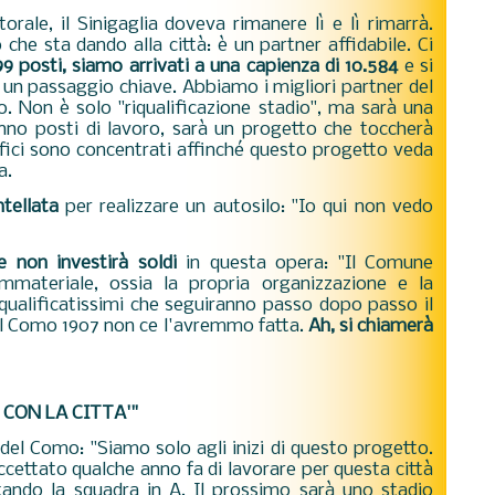
le, il Sinigaglia doveva rimanere lì e lì rimarrà.
he sta dando alla città: è un partner affidabile. Ci
99 posti, siamo arrivati a una capienza di 10.584
e si
 un passaggio chiave. Abbiamo i migliori partner del
. Non è solo "riqualificazione stadio", ma sarà una
ranno posti di lavoro, sarà un progetto che toccherà
i uffici sono concentrati affinché questo progetto veda
ra.
tellata
per realizzare un autosilo: "Io qui non vedo
 non investirà soldi
in questa opera: "Il Comune
mmateriale, ossia la propria organizzazione e la
qualificatissimi che seguiranno passo dopo passo il
 il Como 1907 non ce l'avremmo fatta.
Ah, si chiamerà
CON LA CITTA'"
 del Como: "
Siamo solo agli
inizi di questo progetto.
ccettato qualche anno fa di lavorare per questa città
ando la squadra in A. Il prossimo sarà uno stadio