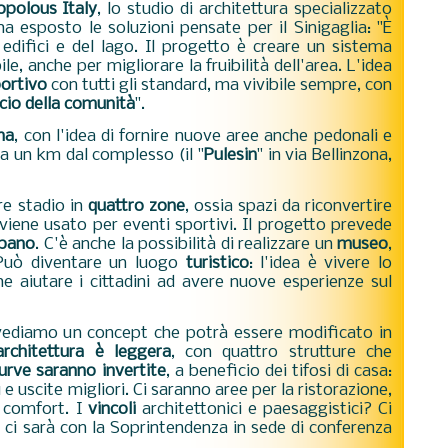
opolous Italy
, lo studio di architettura specializzato
 ha esposto le soluzioni pensate per il Sinigaglia: "
È
 edifici e del lago. Il progetto è
creare un sistema
le, anche per migliorare la fruibilità dell'area. L'idea
ortivo
con tutti gli standard, ma vivibile sempre, con
cio della comunità
".
na
, con l'idea di fornire nuove aree anche pedonali e
ca un km dal complesso (il "
Pulesin
" in via Bellinzona,
ere stadio in
quattro zone
, ossia spazi da riconvertire
viene usato per eventi sportivi. Il progetto prevede
rbano
. C'è
anche la possibilità di realizzare un
museo
,
 Può diventare un luogo
turistico
: l'idea è vivere lo
 aiutare i cittadini ad avere nuove esperienze sul
vediamo un concept che potrà essere modificato in
architettura è leggera
, con quattro strutture che
urve saranno invertite
, a beneficio dei tifosi di casa:
 e uscite migliori. Ci saranno aree per la ristorazione,
 comfort. I
vincoli
architettonici e paesaggistici?
Ci
 ci sarà con la Soprintendenza in sede di conferenza