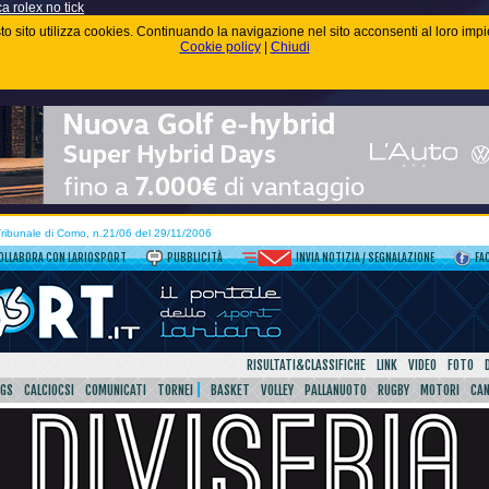
ca rolex no tick
uesto sito utilizza cookies. Continuando la navigazione nel sito acconsenti al loro im
Cookie policy
|
Chiudi
 Tribunale di Como, n.21/06 del 29/11/2006
OLLABORA CON LARIOSPORT
PUBBLICITÀ
INVIA NOTIZIA / SEGNALAZIONE
FA
RISULTATI&CLASSIFICHE
LINK
VIDEO
FOTO
SGS
CALCIOCSI
COMUNICATI
TORNEI
BASKET
VOLLEY
PALLANUOTO
RUGBY
MOTORI
CA