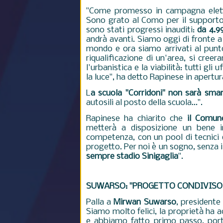
"Come promesso in campagna elettora
Sono grato al Como per il supporto c
sono stati progressi inauditi:
da 4.9
andrà avanti. Siamo oggi di fronte a
mondo e ora siamo arrivati al punto
riqualificazione di un'area, si cree
l'urbanistica e la viabilità: tutti gl
la luce", ha detto Rapinese in apertu
L
a scuola "Corridoni" non sarà sman
autosili al posto della scuola...".
Rapinese ha chiarito che
il Comune
metterà a disposizione un bene i
competenza, con un pool di tecnici 
progetto. Per noi è un sogno, senza
sempre stadio Sinigaglia
".
SUWARSO: "PROGETTO CONDIVISO 
Palla a
Mirwan Suwarso
, presidente
Siamo molto felici, la proprietà ha a
e abbiamo fatto primo passo, port