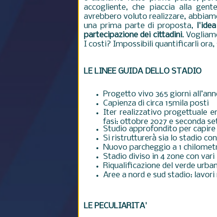
accogliente, che piaccia alla gen
avrebbero voluto realizzare, abbiamo
una prima parte di proposta,
l'ide
partecipazione dei cittadini
. Vogliam
I costi? Impossibili quantificarli ora, 
LE LINEE GUIDA DELLO STADIO
Progetto vivo 365 giorni all’an
Capienza di circa 15mila posti
Iter realizzativo progettuale e
fasi: ottobre 2027 e seconda s
Studio approfondito per capire 
Si ristrutturerà sia lo stadio c
Nuovo parcheggio a 1 chilometro
Stadio diviso in 4 zone con vari
Riqualificazione del verde urba
Aree a nord e sud stadio: lavori 
LE PECULIARITA'