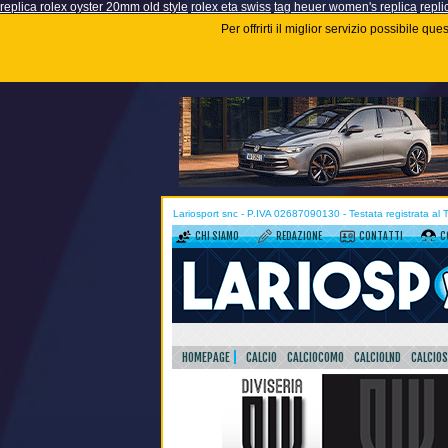
replica rolex oyster 20mm old style
rolex eta swiss
tag heuer women's replica
repli
Per offrirti il miglior servizio possibile q
Lariosport snc - P.IVA 02687090130 - Testata registrata al
CHI SIAMO
REDAZIONE
CONTATTI
C
HOMEPAGE
CALCIO
CALCIOCOMO
CALCIOLND
CALCIO