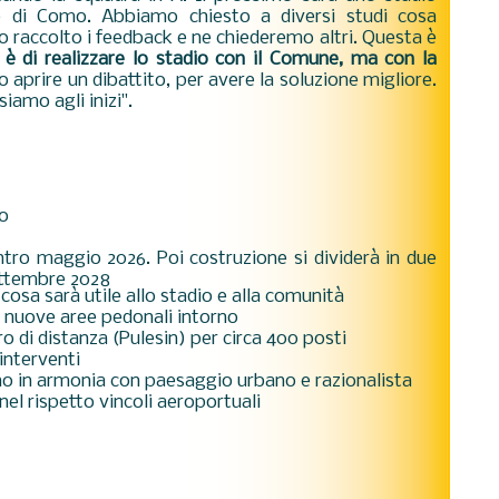
te di Como. Abbiamo chiesto a diversi studi cosa
 raccolto i feedback e ne chiederemo altri. Questa è
a è di realizzare lo stadio con il Comune, ma con la
o aprire un dibattito, per avere la soluzione migliore.
siamo agli inizi".
no
ntro maggio 2026. Poi costruzione si dividerà in due
ettembre 2028
cosa sarà utile allo stadio e alla comunità
on nuove aree pedonali intorno
 di distanza (Pulesin) per circa 400 posti
 interventi
no in armonia con paesaggio urbano e razionalista
nel rispetto vincoli aeroportuali