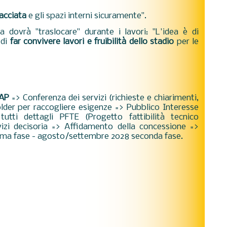
acciata
e gli spazi interni sicuramente".
a dovrà "traslocare" durante i lavori: "L'idea è di
 di
far
convivere lavori e fruibilità dello stadio
per le
FAP
=> Conferenza dei servizi (richieste e chiarimenti,
older per raccogliere esigenze => Pubblico Interesse
tutti dettagli PFTE (
Progetto fattibilità tecnico
izi decisoria => Affidamento della concessione =>
ima fase - agosto/settembre 2028 seconda fase.