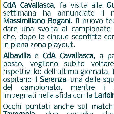
CdA Cavallasca
, fa visita alla
G
settimana ha annunciato il n
Massimiliano Bogani
. Il nuovo te
dare una svolta al campionato
che, dopo le cinque sconfitte con
in piena zona playout.
Albavilla
e
CdA Cavallasca
, a p
posto, vogliono subito volta
rispettivi ko dell’ultima giornata. 
ospitano il
Serenza
, una delle sq
del campionato, mentre i s
impegnati nella sfida con la
Larioi
Occhi puntati anche sul matc