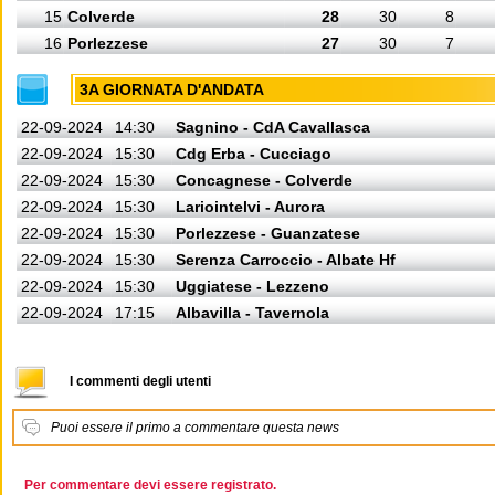
15
Colverde
28
30
8
16
Porlezzese
27
30
7
3A GIORNATA D'ANDATA
22-09-2024
14:30
Sagnino - CdA Cavallasca
22-09-2024
15:30
Cdg Erba - Cucciago
22-09-2024
15:30
Concagnese - Colverde
22-09-2024
15:30
Lariointelvi - Aurora
22-09-2024
15:30
Porlezzese - Guanzatese
22-09-2024
15:30
Serenza Carroccio - Albate Hf
22-09-2024
15:30
Uggiatese - Lezzeno
22-09-2024
17:15
Albavilla - Tavernola
I commenti degli utenti
Puoi essere il primo a commentare questa news
Per commentare devi essere registrato.