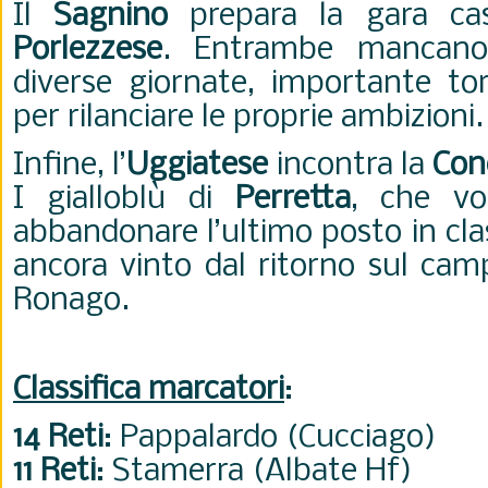
Il
Sagnino
prepara la gara cas
Porlezzese
. Entrambe mancano 
diverse giornate, importante tor
per rilanciare le proprie ambizioni.
Infine, l’
Uggiatese
incontra la
Con
I gialloblù di
Perretta
, che vo
abbandonare l’ultimo posto in cla
ancora vinto dal ritorno sul cam
Ronago.
Classifica marcatori
:
14 Reti
: Pappalardo (Cucciago)
11 Reti
: Stamerra (Albate Hf)