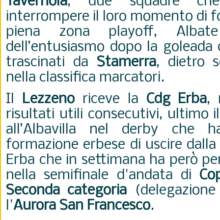
Tavernola
, due squadre che
interrompere il loro momento di f
piena zona playoff, Albat
dell’entusiasmo dopo la goleada c
trascinati da
Stamerra
, dietro 
nella classifica marcatori.
Il
Lezzeno
riceve la
Cdg Erba
,
risultati utili consecutivi, ultimo i
all’Albavilla nel derby che 
formazione erbese di uscire dalla
Erba che in settimana ha però per
nella semifinale d'andata di
Co
Seconda categoria
(delegazione 
l'
Aurora San Francesco
.