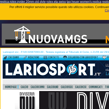
replica rolex oyster 20mm old style
rolex eta swiss
tag heuer women's replica
repli
Per offrirti il miglior servizio possibile questo sito utilizza cookies. Contin
Coo
Lariosport snc - P.IVA 02687090130 - Testata registrata al Tribunale di Como, n.21/06 del 29
CHI SIAMO
REDAZIONE
CONTATTI
COLLABORA CON LARIOSPORT
P
HOMEPAGE
CALCIO
CALCIOCOMO
CALCIOLND
CALCIOSGS
CALCIOCSI
COMUNICATI
TOR