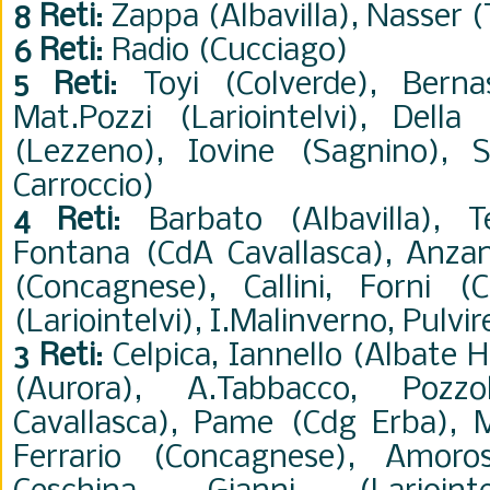
8 Reti
: Zappa (Albavilla), Nasser 
6 Reti
: Radio (Cucciago)
5 Reti
: Toyi (Colverde), Berna
Mat.Pozzi (Lariointelvi), Della
(Lezzeno), Iovine (Sagnino), S
Carroccio)
4 Reti
: Barbato (Albavilla), T
Fontana (CdA Cavallasca), Anzani
(Concagnese), Callini, Forni (
(Lariointelvi), I.Malinverno, Pulvi
3 Reti
: Celpica, Iannello (Albate 
(Aurora), A.Tabbacco, Pozzol
Cavallasca), Pame (Cdg Erba), M
Ferrario (Concagnese), Amoro