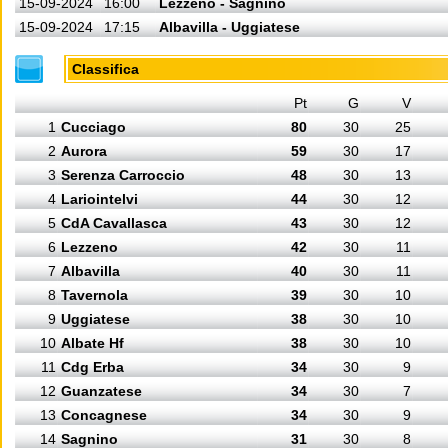
15-09-2024
16:00
Lezzeno - Sagnino
15-09-2024
17:15
Albavilla - Uggiatese
Classifica
Pt
G
V
1
Cucciago
80
30
25
2
Aurora
59
30
17
3
Serenza Carroccio
48
30
13
4
Lariointelvi
44
30
12
5
CdA Cavallasca
43
30
12
6
Lezzeno
42
30
11
7
Albavilla
40
30
11
8
Tavernola
39
30
10
9
Uggiatese
38
30
10
10
Albate Hf
38
30
10
11
Cdg Erba
34
30
9
12
Guanzatese
34
30
7
13
Concagnese
34
30
9
14
Sagnino
31
30
8