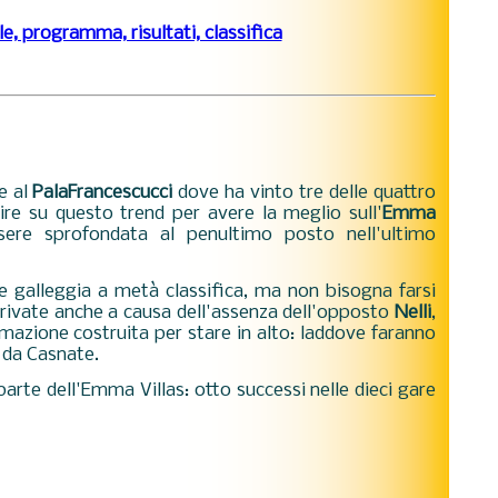
e, programma, risultati, classifica
e al
PalaFrancescucci
dove ha vinto tre delle quattro
re su questo trend per avere la meglio sull'
Emma
sere sprofondata al penultimo posto nell'ultimo
e galleggia a metà classifica, ma non bisogna farsi
rrivate anche a causa dell'assenza dell'opposto
Nelli
,
rmazione costruita per stare in alto: laddove faranno
 da Casnate.
arte dell'Emma Villas: otto successi nelle dieci gare