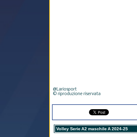
@Lariosport
© riproduzione riservata
Volley Serie A2 maschile A 2024-25