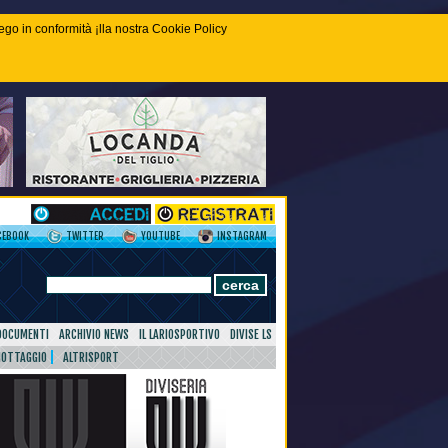
piego in conformità ¡lla nostra Cookie Policy
CEBOOK
TWITTER
YOUTUBE
INSTAGRAM
DOCUMENTI
ARCHIVIO NEWS
IL LARIOSPORTIVO
DIVISE LS
NOTTAGGIO
ALTRISPORT