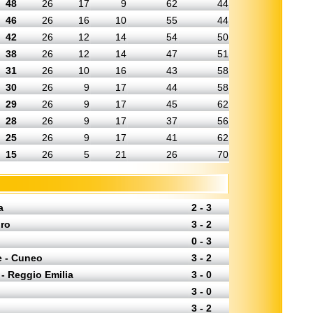
48
26
17
9
62
44
46
26
16
10
55
44
42
26
12
14
54
50
38
26
12
14
47
51
31
26
10
16
43
58
30
26
9
17
44
58
29
26
9
17
45
62
28
26
9
17
37
56
25
26
9
17
41
62
15
26
5
21
26
70
a
2 - 3
iro
3 - 2
0 - 3
e - Cuneo
3 - 2
- Reggio Emilia
3 - 0
3 - 0
3 - 2