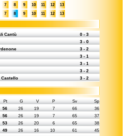
7
8
9
10
11
12
13
7
8
9
10
11
12
13
li Cantù
0 - 3
3 - 0
ordenone
3 - 2
3 - 1
3 - 1
3 - 2
 Castello
3 - 2
Pt
G
V
P
Sv
Sp
56
26
19
7
66
36
56
26
19
7
65
37
53
26
20
6
65
38
49
26
16
10
61
45