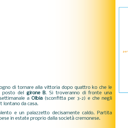
no di tornare alla vittoria dopo quattro ko che le
vo posto del
girone B
. Si troveranno di fronte una
asettimanale a
Olbia
(sconfitta per 3-2) e che negli
set lontano da casa.
alento e un palazzetto decisamente caldo. Partita
lbese in estate proprio dalla società cremonese.