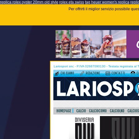
replica rolex oyster 20mm old style
rolex eta swiss
tag heuer women's replica
repli
Per offrirti il miglior servizio possibile q
Lariosport snc - P.IVA 02687090130 - Testata registrata al
CHI SIAMO
REDAZIONE
CONTATTI
C
HOMEPAGE
CALCIO
CALCIOCOMO
CALCIOLND
CALCIO