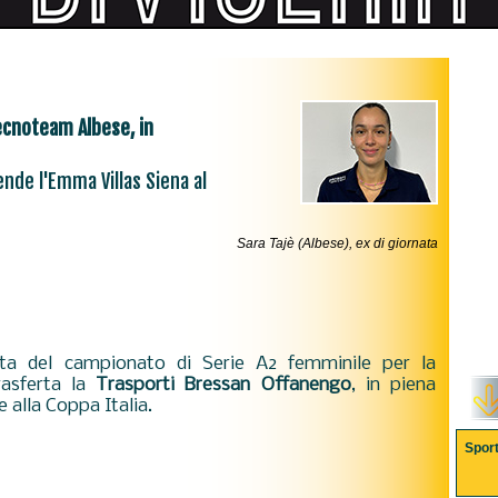
Tecnoteam Albese, in
ende l'Emma Villas Siena al
Sara Tajè (Albese), ex di giornata
ata del campionato di Serie A2 femminile per la
rasferta la
Trasporti Bressan
Offanengo
, in piena
 alla Coppa Italia.
Spor