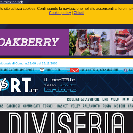
ca rolex no tick
uesto sito utilizza cookies. Continuando la navigazione nel sito acconsenti al loro im
Cookie policy
|
Chiudi
 Tribunale di Como, n.21/06 del 29/11/2006
OLLABORA CON LARIOSPORT
PUBBLICITÀ
INVIA NOTIZIA / SEGNALAZIONE
FA
RISULTATI&CLASSIFICHE
LINK
VIDEO
FOTO
SGS
CALCIOCSI
COMUNICATI
TORNEI
BASKET
VOLLEY
PALLANUOTO
RUGBY
MOTORI
CA