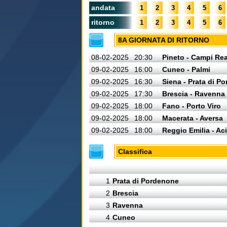
andata
1
2
3
4
5
6
ritorno
1
2
3
4
5
6
8A GIORNATA DI RITORNO
08-02-2025
20:30
Pineto - Campi Rea
09-02-2025
16:00
Cuneo - Palmi
09-02-2025
16:30
Siena - Prata di P
09-02-2025
17:30
Brescia - Ravenna
09-02-2025
18:00
Fano - Porto Viro
09-02-2025
18:00
Macerata - Aversa
09-02-2025
18:00
Reggio Emilia - Aci
Classifica
1
Prata di Pordenone
2
Brescia
3
Ravenna
4
Cuneo