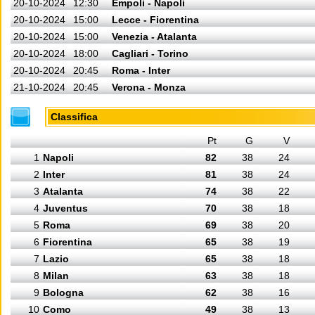
20-10-2024
12:30
Empoli - Napoli
20-10-2024
15:00
Lecce - Fiorentina
20-10-2024
15:00
Venezia - Atalanta
20-10-2024
18:00
Cagliari - Torino
20-10-2024
20:45
Roma - Inter
21-10-2024
20:45
Verona - Monza
Classifica
Pt
G
V
1
Napoli
82
38
24
2
Inter
81
38
24
3
Atalanta
74
38
22
4
Juventus
70
38
18
5
Roma
69
38
20
6
Fiorentina
65
38
19
7
Lazio
65
38
18
8
Milan
63
38
18
9
Bologna
62
38
16
10
Como
49
38
13