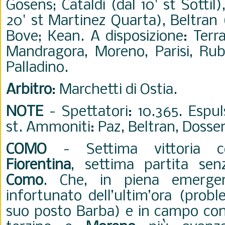
Gosens; Cataldi (dal 10' st Sottil)
20' st Martinez Quarta), Beltran 
Bove; Kean. A disposizione: Terra
Mandragora, Moreno, Parisi, Rub
Palladino.
Arbitro
: Marchetti di Ostia.
NOTE
- Spettatori: 10.365. Espul
st. Ammoniti: Paz, Beltran, Dosse
COMO
-
Settima vittoria c
Fiorentina
, settima partita senz
Como
.
Che, in piena emerg
infortunato dell’ultim’ora (prob
suo posto Barba) e in campo con