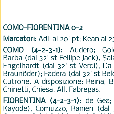
COMO-FIORENTINA 0-2
Marcatori
: Adli al 20' pt; Kean al 2
COMO (4-2-3-1)
: Audero; Gol
Barba (dal 32' st Fellipe Jack), Sala
Engelhardt (dal 32' st Verdi), Da
Braun
ö
der); Fadera (dal 32' st Bel
Cutrone. A disposizione: Reina, Bas
Chinetti, Chiesa. All. Fabregas.
FIORENTINA (4-2-3-1)
: de Gea;
Kayode), Comuzzo, Ranieri (dal 3