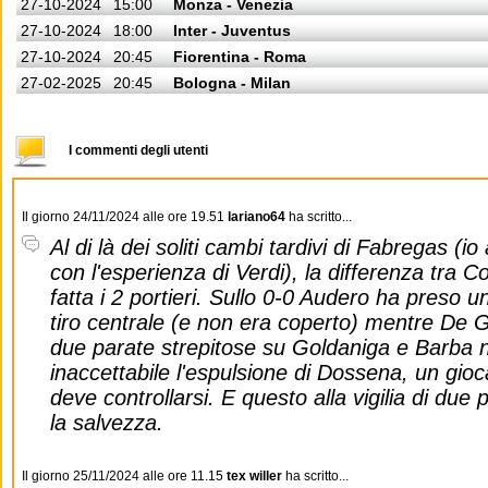
27-10-2024
15:00
Monza - Venezia
27-10-2024
18:00
Inter - Juventus
27-10-2024
20:45
Fiorentina - Roma
27-02-2025
20:45
Bologna - Milan
I commenti degli utenti
Il giorno 24/11/2024 alle ore 19.51
lariano64
ha scritto...
Al di là dei soliti cambi tardivi di Fabregas (io
con l'esperienza di Verdi), la differenza tra 
fatta i 2 portieri. Sullo 0-0 Audero ha preso u
tiro centrale (e non era coperto) mentre De G
due parate strepitose su Goldaniga e Barba n
inaccettabile l'espulsione di Dossena, un gioca
deve controllarsi. E questo alla vigilia di due 
la salvezza.
Il giorno 25/11/2024 alle ore 11.15
tex willer
ha scritto...