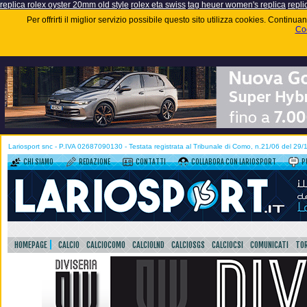
replica rolex oyster 20mm old style
rolex eta swiss
tag heuer women's replica
repli
Per offrirti il miglior servizio possibile questo sito utilizza cookies. Contin
Coo
Lariosport snc - P.IVA 02687090130 - Testata registrata al Tribunale di Como, n.21/06 del 29
CHI SIAMO
REDAZIONE
CONTATTI
COLLABORA CON LARIOSPORT
P
HOMEPAGE
CALCIO
CALCIOCOMO
CALCIOLND
CALCIOSGS
CALCIOCSI
COMUNICATI
TOR