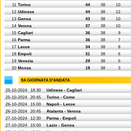
11
Torino
44
38
10
12
Udinese
44
38
12
13
Genoa
43
38
10
14
Verona
37
38
10
15
Cagliari
36
38
9
16
Parma
36
38
7
17
Lecce
34
38
8
18
Empoli
31
38
6
19
Venezia
29
38
5
20
Monza
18
38
3
9A GIORNATA D'ANDATA
25-10-2024
18:30
Udinese - Cagliari
25-10-2024
20:45
Torino - Como
26-10-2024
15:00
Napoli - Lecce
26-10-2024
20:45
Atalanta - Verona
27-10-2024
12:30
Parma - Empoli
27-10-2024
15:00
Lazio - Genoa