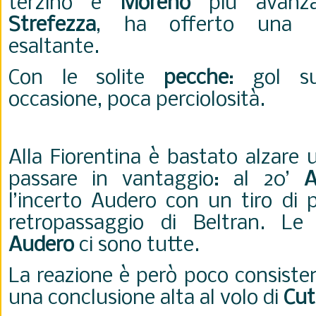
terzino e
Moreno
più avanza
Strefezza
, ha offerto una p
esaltante.
Con le solite
pecche
: gol su
occasione, poca perciolosità.
Alla Fiorentina è bastato alzare 
passare in vantaggio: al 20’
A
l’incerto Audero con un tiro di 
retropassaggio di Beltran. Le 
Audero
ci sono tutte.
La reazione è però poco consiste
una conclusione alta al volo di
Cut