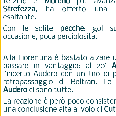
terzino e
Moreno
più avanza
Strefezza
, ha offerto una p
esaltante.
Con le solite
pecche
: gol su
occasione, poca perciolosità.
Alla Fiorentina è bastato alzare 
passare in vantaggio: al 20’
A
l’incerto Audero con un tiro di 
retropassaggio di Beltran. Le 
Audero
ci sono tutte.
La reazione è però poco consiste
una conclusione alta al volo di
Cut