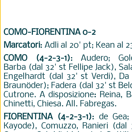
COMO-FIORENTINA 0-2
Marcatori
: Adli al 20' pt; Kean al 2
COMO (4-2-3-1)
: Audero; Gol
Barba (dal 32' st Fellipe Jack), Sala
Engelhardt (dal 32' st Verdi), Da
Braun
ö
der); Fadera (dal 32' st Bel
Cutrone. A disposizione: Reina, Bas
Chinetti, Chiesa. All. Fabregas.
FIORENTINA (4-2-3-1)
: de Gea;
Kayode), Comuzzo, Ranieri (dal 3