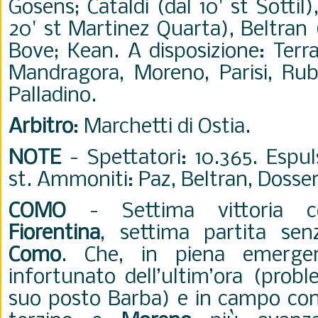
Gosens; Cataldi (dal 10' st Sottil)
20' st Martinez Quarta), Beltran 
Bove; Kean. A disposizione: Terra
Mandragora, Moreno, Parisi, Rub
Palladino.
Arbitro
: Marchetti di Ostia.
NOTE
- Spettatori: 10.365. Espul
st. Ammoniti: Paz, Beltran, Dosse
COMO
-
Settima vittoria c
Fiorentina
, settima partita senz
Como
.
Che, in piena emerg
infortunato dell’ultim’ora (prob
suo posto Barba) e in campo con