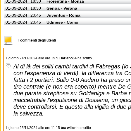
01-09-2024
18:30
Fiorentina - Monza
01-09-2024
18:30
Genoa - Verona
01-09-2024
20:45
Juventus - Roma
01-09-2024
20:45
Udinese - Como
I commenti degli utenti
Il giorno 24/11/2024 alle ore 19.51
lariano64
ha scritto...
Al di là dei soliti cambi tardivi di Fabregas (io
con l'esperienza di Verdi), la differenza tra 
fatta i 2 portieri. Sullo 0-0 Audero ha preso u
tiro centrale (e non era coperto) mentre De G
due parate strepitose su Goldaniga e Barba n
inaccettabile l'espulsione di Dossena, un gioca
deve controllarsi. E questo alla vigilia di due 
la salvezza.
Il giorno 25/11/2024 alle ore 11.15
tex willer
ha scritto...