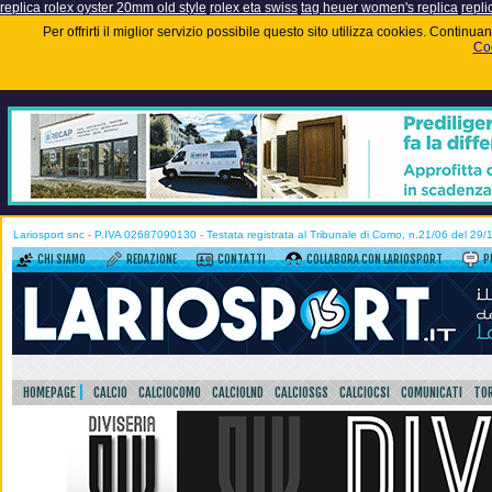
replica rolex oyster 20mm old style
rolex eta swiss
tag heuer women's replica
repli
Per offrirti il miglior servizio possibile questo sito utilizza cookies. Contin
Coo
Lariosport snc - P.IVA 02687090130 - Testata registrata al Tribunale di Como, n.21/06 del 29
CHI SIAMO
REDAZIONE
CONTATTI
COLLABORA CON LARIOSPORT
P
HOMEPAGE
CALCIO
CALCIOCOMO
CALCIOLND
CALCIOSGS
CALCIOCSI
COMUNICATI
TOR