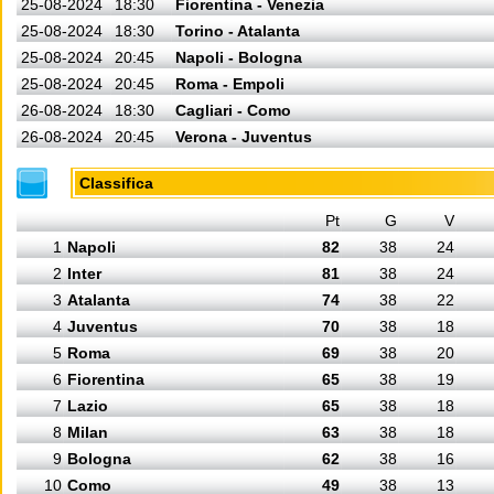
25-08-2024
18:30
Fiorentina - Venezia
25-08-2024
18:30
Torino - Atalanta
25-08-2024
20:45
Napoli - Bologna
25-08-2024
20:45
Roma - Empoli
26-08-2024
18:30
Cagliari - Como
26-08-2024
20:45
Verona - Juventus
Classifica
Pt
G
V
1
Napoli
82
38
24
2
Inter
81
38
24
3
Atalanta
74
38
22
4
Juventus
70
38
18
5
Roma
69
38
20
6
Fiorentina
65
38
19
7
Lazio
65
38
18
8
Milan
63
38
18
9
Bologna
62
38
16
10
Como
49
38
13