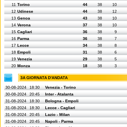
11
Torino
44
38
10
12
Udinese
44
38
12
13
Genoa
43
38
10
14
Verona
37
38
10
15
Cagliari
36
38
9
16
Parma
36
38
7
17
Lecce
34
38
8
18
Empoli
31
38
6
19
Venezia
29
38
5
20
Monza
18
38
3
3A GIORNATA D'ANDATA
30-08-2024
18:30
Venezia - Torino
30-08-2024
20:45
Inter - Atalanta
31-08-2024
18:30
Bologna - Empoli
31-08-2024
18:30
Lecce - Cagliari
31-08-2024
20:45
Lazio - Milan
31-08-2024
20:45
Napoli - Parma