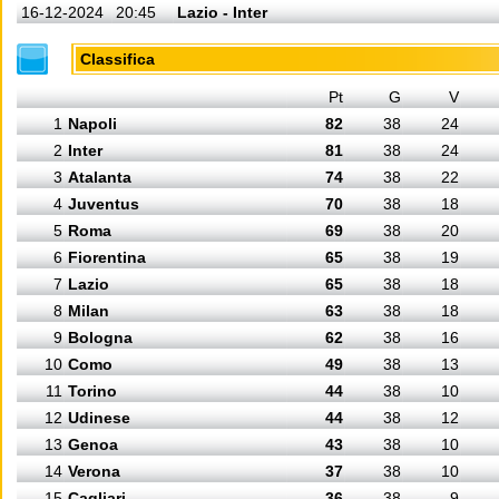
16-12-2024
20:45
Lazio - Inter
Classifica
Pt
G
V
1
Napoli
82
38
24
2
Inter
81
38
24
3
Atalanta
74
38
22
4
Juventus
70
38
18
5
Roma
69
38
20
6
Fiorentina
65
38
19
7
Lazio
65
38
18
8
Milan
63
38
18
9
Bologna
62
38
16
10
Como
49
38
13
11
Torino
44
38
10
12
Udinese
44
38
12
13
Genoa
43
38
10
14
Verona
37
38
10
15
Cagliari
36
38
9