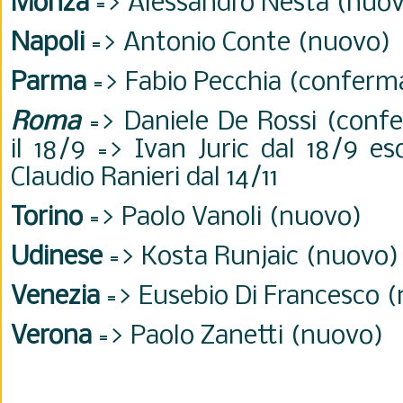
Monza
=> Alessandro Nesta (nuo
Napoli
=> Antonio Conte (nuovo)
Parma
=> Fabio Pecchia (conferm
Roma
=> Daniele De Rossi (conf
il 18/9 => Ivan Juric dal 18/9 es
Claudio Ranieri dal 14/11
Torino
=> Paolo Vanoli (nuovo)
Udinese
=> Kosta Runjaic (nuovo)
Venezia
=> Eusebio Di Francesco 
Verona
=> Paolo Zanetti (nuovo)