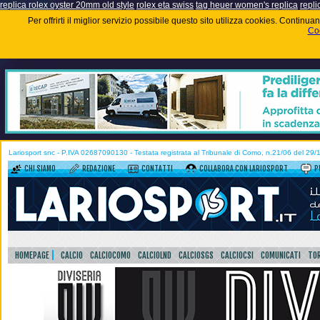
replica rolex oyster 20mm old style
rolex eta swiss
tag heuer women's replica
repli
Per offrirti il miglior servizio possibile questo sito utilizza cookies. Contin
Coo
Lariosport snc - P.IVA 02687090130 - Testata registrata al Tribunale di Como, n.21/06 del 29
CHI SIAMO
REDAZIONE
CONTATTI
COLLABORA CON LARIOSPORT
P
HOMEPAGE
CALCIO
CALCIOCOMO
CALCIOLND
CALCIOSGS
CALCIOCSI
COMUNICATI
TOR