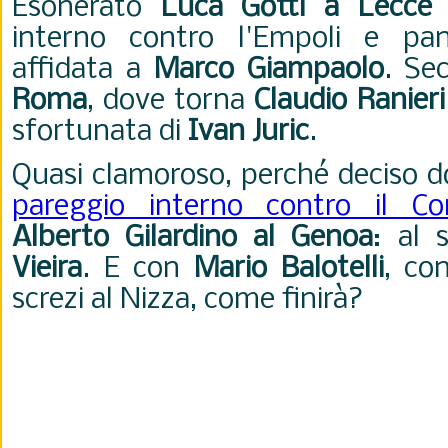
Esonerato
Luca Gotti a Lecce
d
interno contro l'Empoli e panc
affidata a
Marco Giampaolo
. Se
Roma
, dove torna
Claudio Ranieri
sfortunata di
Ivan Juric
.
Quasi clamoroso, perché deciso do
pareggio interno contro il C
Alberto Gilardino al Genoa
: al
Vieira
. E con
Mario Balotelli
, co
screzi al Nizza, come finirà?