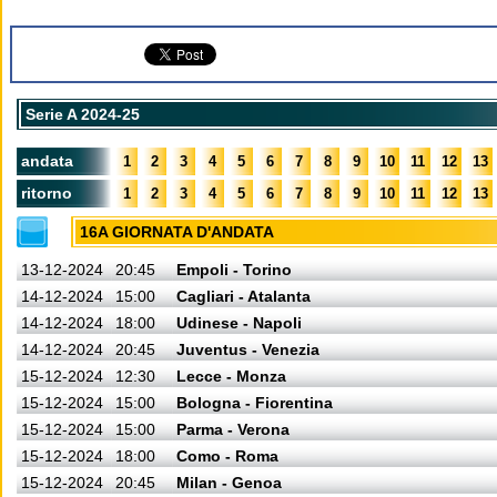
Serie A 2024-25
andata
1
2
3
4
5
6
7
8
9
10
11
12
13
ritorno
1
2
3
4
5
6
7
8
9
10
11
12
13
16A GIORNATA D'ANDATA
13-12-2024
20:45
Empoli - Torino
14-12-2024
15:00
Cagliari - Atalanta
14-12-2024
18:00
Udinese - Napoli
14-12-2024
20:45
Juventus - Venezia
15-12-2024
12:30
Lecce - Monza
15-12-2024
15:00
Bologna - Fiorentina
15-12-2024
15:00
Parma - Verona
15-12-2024
18:00
Como - Roma
15-12-2024
20:45
Milan - Genoa