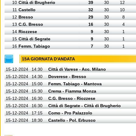
10
Città di Brugherio
39
30
12
11
Castello
32
30
10
12
Bresso
29
30
8
13
C.G. Bresso
16
30
4
14
Riozzese
9
30
1
15
Città di Segrate
9
30
1
16
Femm. Tabiago
7
30
1
15A GIORNATA D'ANDATA
15-12-2024
14:30
Città di Varese - Acc. Milano
15-12-2024
14:30
Doverese - Bresso
15-12-2024
15:00
Femm. Tabiago - Mantova
15-12-2024
15:30
Crema - Fiamma Monza
15-12-2024
16:30
C.G. Bresso - Riozzese
15-12-2024
16:30
Città di Segrate - Città di Brugherio
15-12-2024
17:15
Como - Pro Palazzolo
15-12-2024
18:30
Castello - Pol. Erbusco