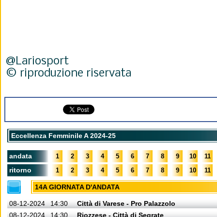
@Lariosport
© riproduzione riservata
Eccellenza Femminile A 2024-25
andata
1
2
3
4
5
6
7
8
9
10
11
ritorno
1
2
3
4
5
6
7
8
9
10
11
14A GIORNATA D'ANDATA
08-12-2024
14:30
Città di Varese - Pro Palazzolo
08-12-2024
14:30
Riozzese - Città di Segrate