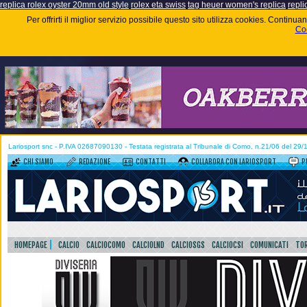
replica rolex oyster 20mm old style
rolex eta swiss
tag heuer women's replica
repli
Per offrirti il miglior servizio possibile questo sito utilizza cookies. Contin
Coo
Lariosport snc - P.IVA 02687090130 - Testata registrata al Tribunale di Como, n.21/06 del 29
CHI SIAMO
REDAZIONE
CONTATTI
COLLABORA CON LARIOSPORT
P
HOMEPAGE
CALCIO
CALCIOCOMO
CALCIOLND
CALCIOSGS
CALCIOCSI
COMUNICATI
TOR