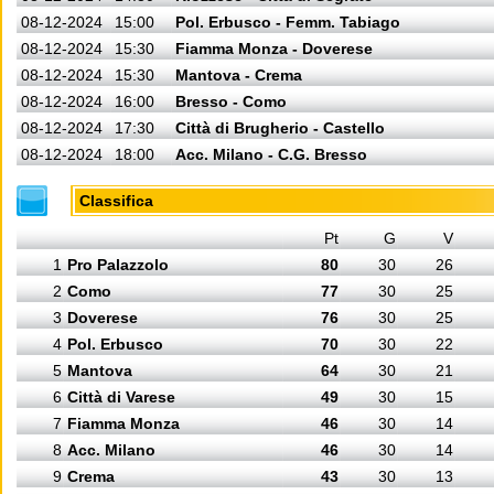
08-12-2024
15:00
Pol. Erbusco - Femm. Tabiago
08-12-2024
15:30
Fiamma Monza - Doverese
08-12-2024
15:30
Mantova - Crema
08-12-2024
16:00
Bresso - Como
08-12-2024
17:30
Città di Brugherio - Castello
08-12-2024
18:00
Acc. Milano - C.G. Bresso
Classifica
Pt
G
V
1
Pro Palazzolo
80
30
26
2
Como
77
30
25
3
Doverese
76
30
25
4
Pol. Erbusco
70
30
22
5
Mantova
64
30
21
6
Città di Varese
49
30
15
7
Fiamma Monza
46
30
14
8
Acc. Milano
46
30
14
9
Crema
43
30
13