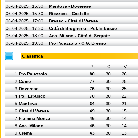
06-04-2025
15:30
Mantova - Doverese
06-04-2025
15:30
Riozzese - Castello
06-04-2025
17:00
Bresso - Città di Varese
06-04-2025
17:30
Città di Brugherio - Pol. Erbusco
06-04-2025
18:00
Acc. Milano - Città di Segrate
06-04-2025
19:30
Pro Palazzolo - C.G. Bresso
Classifica
Pt
G
V
1
Pro Palazzolo
80
30
26
2
Como
77
30
25
3
Doverese
76
30
25
4
Pol. Erbusco
70
30
22
5
Mantova
64
30
21
6
Città di Varese
49
30
15
7
Fiamma Monza
46
30
14
8
Acc. Milano
46
30
14
9
Crema
43
30
13