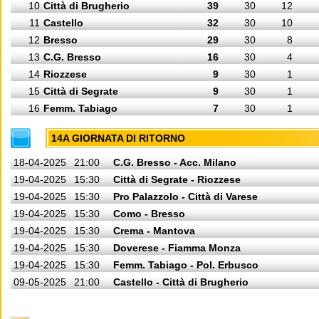
10
Città di Brugherio
39
30
12
11
Castello
32
30
10
12
Bresso
29
30
8
13
C.G. Bresso
16
30
4
14
Riozzese
9
30
1
15
Città di Segrate
9
30
1
16
Femm. Tabiago
7
30
1
14A GIORNATA DI RITORNO
18-04-2025
21:00
C.G. Bresso - Acc. Milano
19-04-2025
15:30
Città di Segrate - Riozzese
19-04-2025
15:30
Pro Palazzolo - Città di Varese
19-04-2025
15:30
Como - Bresso
19-04-2025
15:30
Crema - Mantova
19-04-2025
15:30
Doverese - Fiamma Monza
19-04-2025
15:30
Femm. Tabiago - Pol. Erbusco
09-05-2025
21:00
Castello - Città di Brugherio