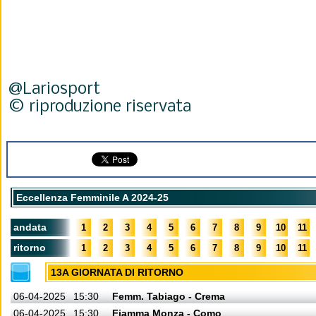
@Lariosport
© riproduzione riservata
Eccellenza Femminile A 2024-25
andata
1
2
3
4
5
6
7
8
9
10
11
ritorno
1
2
3
4
5
6
7
8
9
10
11
13A GIORNATA DI RITORNO
06-04-2025
15:30
Femm. Tabiago - Crema
06-04-2025
15:30
Fiamma Monza - Como