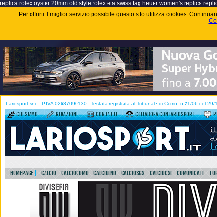
replica rolex oyster 20mm old style
rolex eta swiss
tag heuer women's replica
repli
Per offrirti il miglior servizio possibile questo sito utilizza cookies. Contin
Coo
Lariosport snc - P.IVA 02687090130 - Testata registrata al Tribunale di Como, n.21/06 del 29
CHI SIAMO
REDAZIONE
CONTATTI
COLLABORA CON LARIOSPORT
P
HOMEPAGE
CALCIO
CALCIOCOMO
CALCIOLND
CALCIOSGS
CALCIOCSI
COMUNICATI
TOR