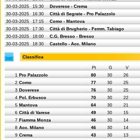
30-03-2025
15:30
Doverese - Crema
30-03-2025
16:30
Città di Segrate - Pro Palazzolo
30-03-2025
17:15
Como - Mantova
30-03-2025
17:30
Città di Brugherio - Femm. Tabiago
30-03-2025
18:00
C.G. Bresso - Bresso
30-03-2025
18:30
Castello - Acc. Milano
Classifica
Pt
G
V
1
Pro Palazzolo
80
30
26
2
Como
77
30
25
3
Doverese
76
30
25
4
Pol. Erbusco
70
30
22
5
Mantova
64
30
21
6
Città di Varese
49
30
15
7
Fiamma Monza
46
30
14
8
Acc. Milano
46
30
14
9
Crema
43
30
13