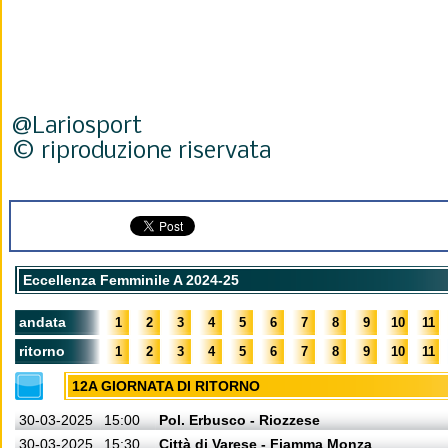
@Lariosport
© riproduzione riservata
Eccellenza Femminile A 2024-25
andata
1
2
3
4
5
6
7
8
9
10
11
ritorno
1
2
3
4
5
6
7
8
9
10
11
12A GIORNATA DI RITORNO
30-03-2025
15:00
Pol. Erbusco - Riozzese
30-03-2025
15:30
Città di Varese - Fiamma Monza