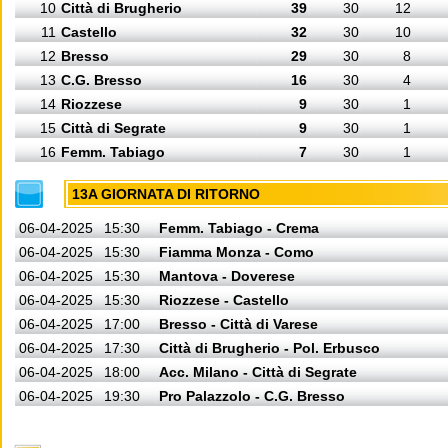
10
Città di Brugherio
39
30
12
11
Castello
32
30
10
12
Bresso
29
30
8
13
C.G. Bresso
16
30
4
14
Riozzese
9
30
1
15
Città di Segrate
9
30
1
16
Femm. Tabiago
7
30
1
13A GIORNATA DI RITORNO
06-04-2025
15:30
Femm. Tabiago - Crema
06-04-2025
15:30
Fiamma Monza - Como
06-04-2025
15:30
Mantova - Doverese
06-04-2025
15:30
Riozzese - Castello
06-04-2025
17:00
Bresso - Città di Varese
06-04-2025
17:30
Città di Brugherio - Pol. Erbusco
06-04-2025
18:00
Acc. Milano - Città di Segrate
06-04-2025
19:30
Pro Palazzolo - C.G. Bresso