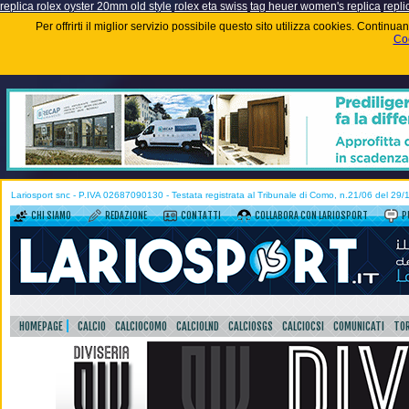
replica rolex oyster 20mm old style
rolex eta swiss
tag heuer women's replica
repli
Per offrirti il miglior servizio possibile questo sito utilizza cookies. Contin
Coo
Lariosport snc - P.IVA 02687090130 - Testata registrata al Tribunale di Como, n.21/06 del 29
CHI SIAMO
REDAZIONE
CONTATTI
COLLABORA CON LARIOSPORT
P
HOMEPAGE
CALCIO
CALCIOCOMO
CALCIOLND
CALCIOSGS
CALCIOCSI
COMUNICATI
TOR