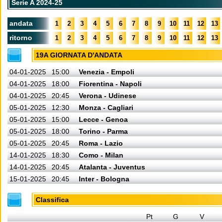
Serie A 2024-25
andata
1
2
3
4
5
6
7
8
9
10
11
12
13
ritorno
1
2
3
4
5
6
7
8
9
10
11
12
13
19A GIORNATA D'ANDATA
04-01-2025
15:00
Venezia - Empoli
04-01-2025
18:00
Fiorentina - Napoli
04-01-2025
20:45
Verona - Udinese
05-01-2025
12:30
Monza - Cagliari
05-01-2025
15:00
Lecce - Genoa
05-01-2025
18:00
Torino - Parma
05-01-2025
20:45
Roma - Lazio
14-01-2025
18:30
Como - Milan
14-01-2025
20:45
Atalanta - Juventus
15-01-2025
20:45
Inter - Bologna
Classifica
Pt
G
V