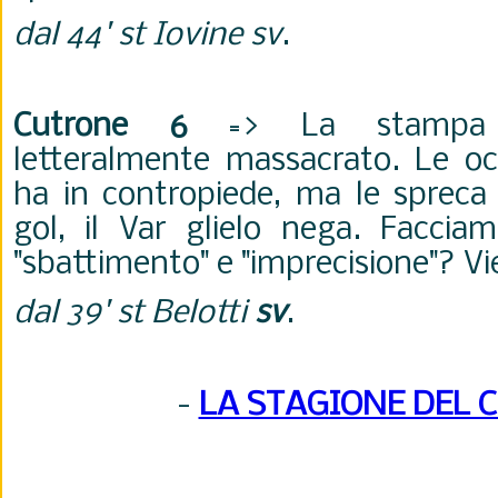
dal 44' st Iovine sv
.
Cutrone 6
=> La stampa n
letteralmente massacrato. Le occ
ha in contropiede, ma le spreca
gol, il Var glielo nega. Facci
"sbattimento" e "imprecisione"? Vi
dal 39' st Belotti
sv
.
-
LA STAGIONE DEL 