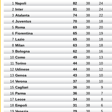
1
Napoli
82
38
24
2
Inter
81
38
24
3
Atalanta
74
38
22
4
Juventus
70
38
18
5
Roma
69
38
20
6
Fiorentina
65
38
19
7
Lazio
65
38
18
8
Milan
63
38
18
9
Bologna
62
38
16
10
Como
49
38
13
11
Torino
44
38
10
12
Udinese
44
38
12
13
Genoa
43
38
10
14
Verona
37
38
10
15
Cagliari
36
38
9
16
Parma
36
38
7
17
Lecce
34
38
8
18
Empoli
31
38
6
19
Venezia
29
38
5