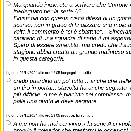
Ma quando inizierete a scrivere che Cutrone 
inadeguato per la serie A?
Finiamola con questa cieca difesa di un gioc
scarso, non in grado di finalizzare una mole 
volta il commento è "si è sbattuto"... Since
capitano di una squadra di serie A mi aspetter
Spero di essere smentito, ma credo che il suo 
stagione abbia creato un grande malinteso sul
in questa categoria.
Il giorno 08/11/2024 alle ore 12.05
borgogol
ha scritto...
credo guardino un po' tutto... anche che nelle
un tiro in porta... stavolta ha anche segnato, t
più difficile. A me è piaciuto nel complesso,
palle una punta le deve segnare
Il giorno 08/11/2024 alle ore 13.05
moutrap
ha scritto...
A me non ha mai convinto x la serie A ci vuo
proprio il goleador che trasformi le occasioni 