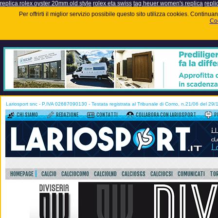
replica rolex oyster 20mm old style
rolex eta swiss
tag heuer women's replica
repli
Per offrirti il miglior servizio possibile questo sito utilizza cookies. Contin
Coo
Lariosport snc - P.IVA 02687090130 - Testata registrata al Tribunale di Como, n.21/06 del 29
CHI SIAMO
REDAZIONE
CONTATTI
COLLABORA CON LARIOSPORT
P
HOMEPAGE
CALCIO
CALCIOCOMO
CALCIOLND
CALCIOSGS
CALCIOCSI
COMUNICATI
TOR