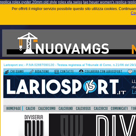
replica rolex oyster 20mm old style
rolex eta swiss
tag heuer women's replica
repli
Per offrirti il miglior servizio possibile questo sito utilizza cookies. Contin
Coo
Lariosport snc - P.IVA 02687090130 - Testata registrata al Tribunale di Como, n.21/06 del 29
CHI SIAMO
REDAZIONE
CONTATTI
COLLABORA CON LARIOSPORT
P
HOMEPAGE
CALCIO
CALCIOCOMO
CALCIOLND
CALCIOSGS
CALCIOCSI
COMUNICATI
TOR