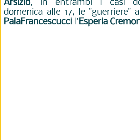
Arsizio
, in entrambi i casi do
domenica alle 17, le "guerriere" 
PalaFrancescucci
l'
Esperia Cremo