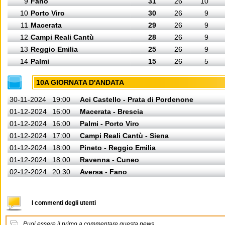
9
Fano
31
26
10
10
Porto Viro
30
26
9
11
Macerata
29
26
9
12
Campi Reali Cantù
28
26
9
13
Reggio Emilia
25
26
9
14
Palmi
15
26
5
10A GIORNATA D'ANDATA
30-11-2024
19:00
Aci Castello - Prata di Pordenone
01-12-2024
16:00
Macerata - Brescia
01-12-2024
16:00
Palmi - Porto Viro
01-12-2024
17:00
Campi Reali Cantù - Siena
01-12-2024
18:00
Pineto - Reggio Emilia
01-12-2024
18:00
Ravenna - Cuneo
02-12-2024
20:30
Aversa - Fano
I commenti degli utenti
Puoi essere il primo a commentare questa news