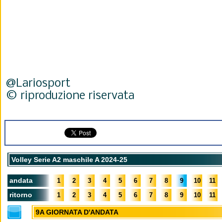
@Lariosport
© riproduzione riservata
Volley Serie A2 maschile A 2024-25
andata
1
2
3
4
5
6
7
8
9
10
11
ritorno
1
2
3
4
5
6
7
8
9
10
11
9A GIORNATA D'ANDATA