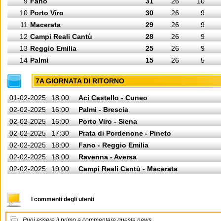
9
Fano
31
26
10
10
Porto Viro
30
26
9
11
Macerata
29
26
9
12
Campi Reali Cantù
28
26
9
13
Reggio Emilia
25
26
9
14
Palmi
15
26
5
7A GIORNATA DI RITORNO
01-02-2025
18:00
Aci Castello - Cuneo
02-02-2025
16:00
Palmi - Brescia
02-02-2025
16:00
Porto Viro - Siena
02-02-2025
17:30
Prata di Pordenone - Pineto
02-02-2025
18:00
Fano - Reggio Emilia
02-02-2025
18:00
Ravenna - Aversa
02-02-2025
19:00
Campi Reali Cantù - Macerata
I commenti degli utenti
Puoi essere il primo a commentare questa news