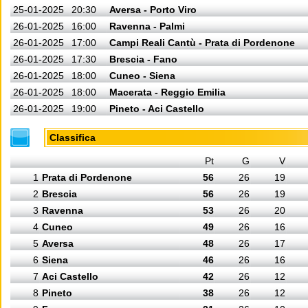
25-01-2025
20:30
Aversa - Porto Viro
26-01-2025
16:00
Ravenna - Palmi
26-01-2025
17:00
Campi Reali Cantù - Prata di Pordenone
26-01-2025
17:30
Brescia - Fano
26-01-2025
18:00
Cuneo - Siena
26-01-2025
18:00
Macerata - Reggio Emilia
26-01-2025
19:00
Pineto - Aci Castello
Classifica
Pt
G
V
1
Prata di Pordenone
56
26
19
2
Brescia
56
26
19
3
Ravenna
53
26
20
4
Cuneo
49
26
16
5
Aversa
48
26
17
6
Siena
46
26
16
7
Aci Castello
42
26
12
8
Pineto
38
26
12