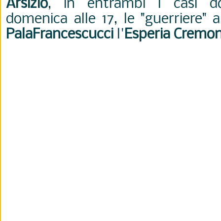
Arsizio
, in entrambi i casi do
domenica alle 17, le "guerriere" 
PalaFrancescucci
l'
Esperia Cremo