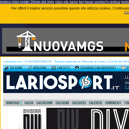
replica rolex oyster 20mm old style
rolex eta swiss
tag heuer women's replica
repli
Per offrirti il miglior servizio possibile questo sito utilizza cookies. Contin
Coo
Lariosport snc - P.IVA 02687090130 - Testata registrata al Tribunale di Como, n.21/06 del 29
CHI SIAMO
REDAZIONE
CONTATTI
COLLABORA CON LARIOSPORT
P
HOMEPAGE
CALCIO
CALCIOCOMO
CALCIOLND
CALCIOSGS
CALCIOCSI
COMUNICATI
TOR