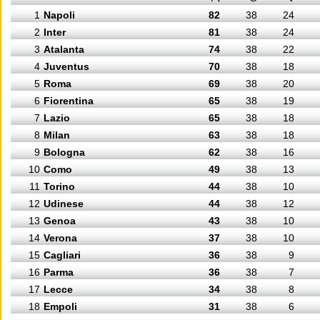
1
Napoli
82
38
24
2
Inter
81
38
24
3
Atalanta
74
38
22
4
Juventus
70
38
18
5
Roma
69
38
20
6
Fiorentina
65
38
19
7
Lazio
65
38
18
8
Milan
63
38
18
9
Bologna
62
38
16
10
Como
49
38
13
11
Torino
44
38
10
12
Udinese
44
38
12
13
Genoa
43
38
10
14
Verona
37
38
10
15
Cagliari
36
38
9
16
Parma
36
38
7
17
Lecce
34
38
8
18
Empoli
31
38
6