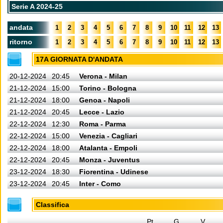
Serie A 2024-25
andata
1
2
3
4
5
6
7
8
9
10
11
12
13
ritorno
1
2
3
4
5
6
7
8
9
10
11
12
13
17A GIORNATA D'ANDATA
20-12-2024
20:45
Verona - Milan
21-12-2024
15:00
Torino - Bologna
21-12-2024
18:00
Genoa - Napoli
21-12-2024
20:45
Lecce - Lazio
22-12-2024
12:30
Roma - Parma
22-12-2024
15:00
Venezia - Cagliari
22-12-2024
18:00
Atalanta - Empoli
22-12-2024
20:45
Monza - Juventus
23-12-2024
18:30
Fiorentina - Udinese
23-12-2024
20:45
Inter - Como
Classifica
Pt
G
V