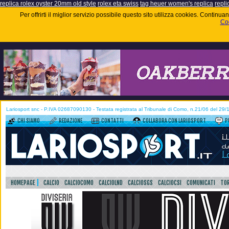
replica rolex oyster 20mm old style
rolex eta swiss
tag heuer women's replica
repli
Per offrirti il miglior servizio possibile questo sito utilizza cookies. Contin
Coo
Lariosport snc - P.IVA 02687090130 - Testata registrata al Tribunale di Como, n.21/06 del 29
CHI SIAMO
REDAZIONE
CONTATTI
COLLABORA CON LARIOSPORT
P
HOMEPAGE
CALCIO
CALCIOCOMO
CALCIOLND
CALCIOSGS
CALCIOCSI
COMUNICATI
TOR