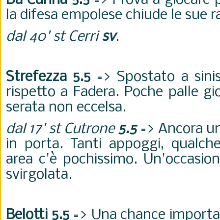
Da Cunha 5.5
=> Prova a giocare 
la difesa empolese chiude le sue ra
dal 40' st Cerri
sv
.
Strefezza 5.5
=> Spostato a sini
rispetto a Fadera. Poche palle gi
serata non eccelsa.
dal 17' st Cutrone
5.5
=> Ancora una
in porta. Tanti appoggi, qualch
area c'è pochissimo. Un'occasione
svirgolata.
Belotti 5.5
=> Una chance importan