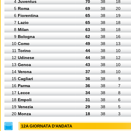
4
Juventus
70
38
18
5
Roma
69
38
20
6
Fiorentina
65
38
19
7
Lazio
65
38
18
8
Milan
63
38
18
9
Bologna
62
38
16
10
Como
49
38
13
11
Torino
44
38
10
12
Udinese
44
38
12
13
Genoa
43
38
10
14
Verona
37
38
10
15
Cagliari
36
38
9
16
Parma
36
38
7
17
Lecce
34
38
8
18
Empoli
31
38
6
19
Venezia
29
38
5
20
Monza
18
38
3
12A GIORNATA D'ANDATA