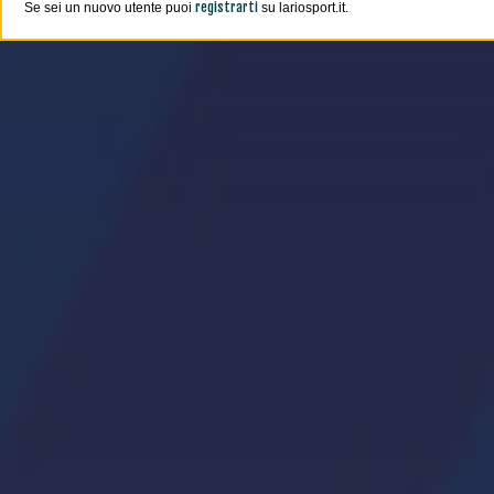
registrarti
Se sei un nuovo utente puoi
su lariosport.it.