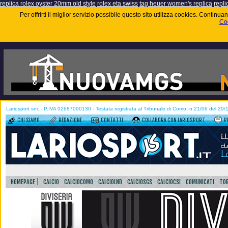
replica rolex oyster 20mm old style
rolex eta swiss
tag heuer women's replica
repli
Per offrirti il miglior servizio possibile questo sito utilizza cookies. Contin
Coo
Lariosport snc - P.IVA 02687090130 - Testata registrata al Tribunale di Como, n.21/06 del 29
CHI SIAMO
REDAZIONE
CONTATTI
COLLABORA CON LARIOSPORT
P
HOMEPAGE
CALCIO
CALCIOCOMO
CALCIOLND
CALCIOSGS
CALCIOCSI
COMUNICATI
TOR