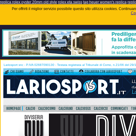
replica rolex oyster 20mm old style
rolex eta swiss
tag heuer women's replica
repli
Per offrirti il miglior servizio possibile questo sito utilizza cookies. Contin
Coo
Lariosport snc - P.IVA 02687090130 - Testata registrata al Tribunale di Como, n.21/06 del 29
CHI SIAMO
REDAZIONE
CONTATTI
COLLABORA CON LARIOSPORT
P
HOMEPAGE
CALCIO
CALCIOCOMO
CALCIOLND
CALCIOSGS
CALCIOCSI
COMUNICATI
TOR