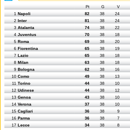
Pt
G
V
1
Napoli
82
38
24
2
Inter
81
38
24
3
Atalanta
74
38
22
4
Juventus
70
38
18
5
Roma
69
38
20
6
Fiorentina
65
38
19
7
Lazio
65
38
18
8
Milan
63
38
18
9
Bologna
62
38
16
10
Como
49
38
13
11
Torino
44
38
10
12
Udinese
44
38
12
13
Genoa
43
38
10
14
Verona
37
38
10
15
Cagliari
36
38
9
16
Parma
36
38
7
17
Lecce
34
38
8