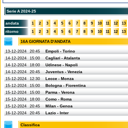
Serie A 2024-25
andata
1
2
3
4
5
6
7
8
9
10
11
12
13
ritorno
1
2
3
4
5
6
7
8
9
10
11
12
13
16A GIORNATA D'ANDATA
13-12-2024
20:45
Empoli - Torino
14-12-2024
15:00
Cagliari - Atalanta
14-12-2024
18:00
Udinese - Napoli
14-12-2024
20:45
Juventus - Venezia
15-12-2024
12:30
Lecce - Monza
15-12-2024
15:00
Bologna - Fiorentina
15-12-2024
15:00
Parma - Verona
15-12-2024
18:00
Como - Roma
15-12-2024
20:45
Milan - Genoa
16-12-2024
20:45
Lazio - Inter
Classifica