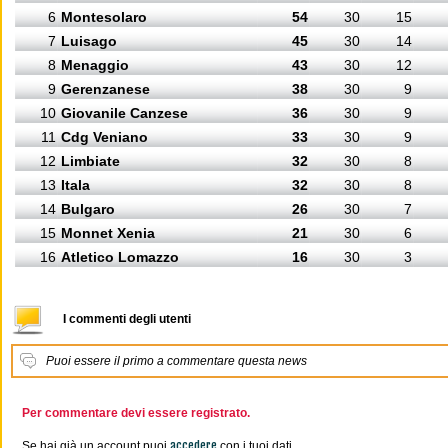
6
Montesolaro
54
30
15
7
Luisago
45
30
14
8
Menaggio
43
30
12
9
Gerenzanese
38
30
9
10
Giovanile Canzese
36
30
9
11
Cdg Veniano
33
30
9
12
Limbiate
32
30
8
13
Itala
32
30
8
14
Bulgaro
26
30
7
15
Monnet Xenia
21
30
6
16
Atletico Lomazzo
16
30
3
I commenti degli utenti
Puoi essere il primo a commentare questa news
Per commentare devi essere registrato.
accedere
Se hai già un account puoi
con i tuoi dati.