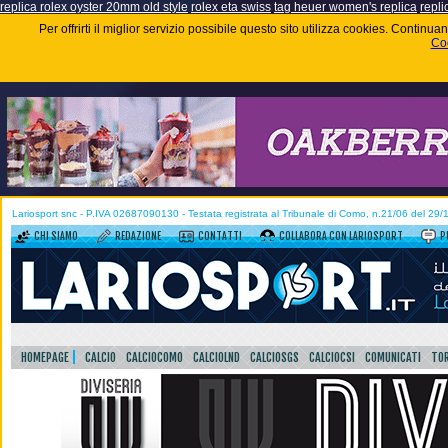
replica rolex oyster 20mm old style
rolex eta swiss
tag heuer women's replica
repli
Per offrirti il miglior servizio possibile questo sito utilizza cookies. Contin
Coo
Lariosport snc - P.IVA 02687090130 - Testata registrata al Tribunale di Como, n.21/06 del 29
CHI SIAMO
REDAZIONE
CONTATTI
COLLABORA CON LARIOSPORT
P
HOMEPAGE
CALCIO
CALCIOCOMO
CALCIOLND
CALCIOSGS
CALCIOCSI
COMUNICATI
TOR