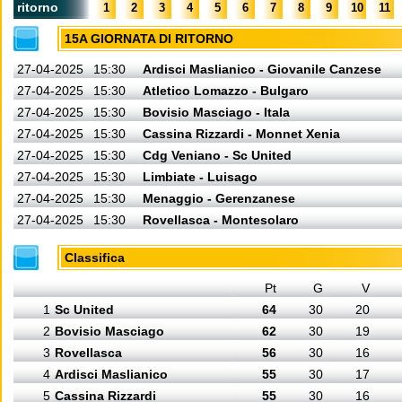
ritorno
1
2
3
4
5
6
7
8
9
10
11
15A GIORNATA DI RITORNO
27-04-2025
15:30
Ardisci Maslianico - Giovanile Canzese
27-04-2025
15:30
Atletico Lomazzo - Bulgaro
27-04-2025
15:30
Bovisio Masciago - Itala
27-04-2025
15:30
Cassina Rizzardi - Monnet Xenia
27-04-2025
15:30
Cdg Veniano - Sc United
27-04-2025
15:30
Limbiate - Luisago
27-04-2025
15:30
Menaggio - Gerenzanese
27-04-2025
15:30
Rovellasca - Montesolaro
Classifica
Pt
G
V
1
Sc United
64
30
20
2
Bovisio Masciago
62
30
19
3
Rovellasca
56
30
16
4
Ardisci Maslianico
55
30
17
5
Cassina Rizzardi
55
30
16