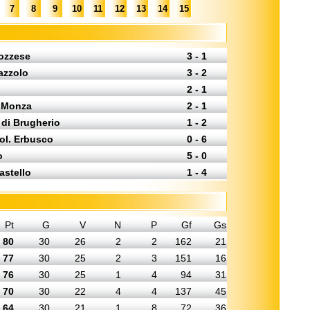
7
8
9
10
11
12
13
14
15
iozzese
3 - 1
azzolo
3 - 2
2 - 1
 Monza
2 - 1
 di Brugherio
1 - 2
Pol. Erbusco
0 - 6
o
5 - 0
astello
1 - 4
Pt
G
V
N
P
Gf
Gs
80
30
26
2
2
162
21
77
30
25
2
3
151
16
76
30
25
1
4
94
31
70
30
22
4
4
137
45
64
30
21
1
8
72
36