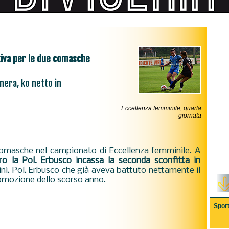
tiva per le due comasche
 nera, ko netto in
Eccellenza femminile, quarta
giornata
omasche nel campionato di Eccellenza femminile. A
o la Pol. Erbusco incassa la seconda sconfitta in
adini. Pol. Erbusco che già aveva battuto nettamente il
romozione dello scorso anno.
Spor