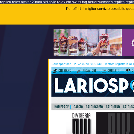
replica rolex oyster 20mm old style
rolex eta swiss
tag heuer women's replica
repli
Per offrirti il miglior servizio possibile q
Lariosport snc - P.IVA 02687090130 - Testata registrata al
CHI SIAMO
REDAZIONE
CONTATTI
C
HOMEPAGE
CALCIO
CALCIOCOMO
CALCIOLND
CALCIO