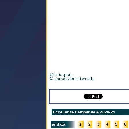
@Lariosport
© riproduzione riservata
Eccellenza Femminile A 2024-25
andata
1
2
3
4
5
6