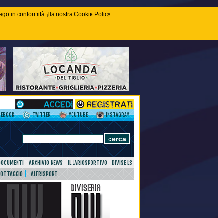
piego in conformità ¡lla nostra Cookie Policy
CEBOOK
TWITTER
YOUTUBE
INSTAGRAM
DOCUMENTI
ARCHIVIO NEWS
IL LARIOSPORTIVO
DIVISE LS
NOTTAGGIO
ALTRISPORT