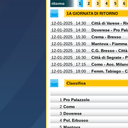
ritorno
1
2
3
4
5
6
1A GIORNATA DI RITORNO
12-01-2025
14:30
Città di Varese - R
12-01-2025
14:30
Doverese - Pro Pal
12-01-2025
15:30
Crema - Bresso
12-01-2025
15:30
Mantova - Fiamma
12-01-2025
16:30
C.G. Bresso - Città
12-01-2025
16:30
Città di Segrate - 
12-01-2025
17:15
Como - Acc. Milan
12-01-2025
18:00
Femm. Tabiago - C
Classifica
1
Pro Palazzolo
2
Como
3
Doverese
4
Pol. Erbusco
5
Mantova