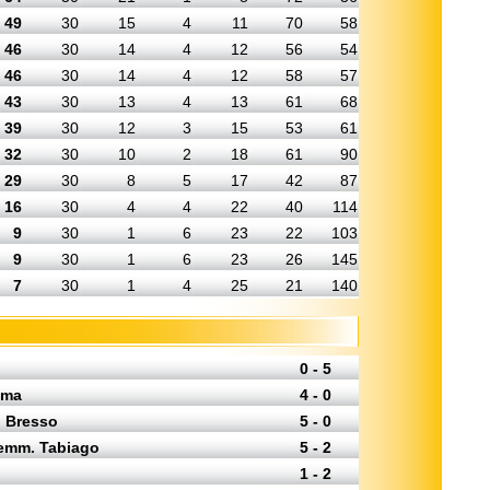
49
30
15
4
11
70
58
46
30
14
4
12
56
54
46
30
14
4
12
58
57
43
30
13
4
13
61
68
39
30
12
3
15
53
61
32
30
10
2
18
61
90
29
30
8
5
17
42
87
16
30
4
4
22
40
114
9
30
1
6
23
22
103
9
30
1
6
23
26
145
7
30
1
4
25
21
140
0 - 5
ema
4 - 0
. Bresso
5 - 0
emm. Tabiago
5 - 2
1 - 2