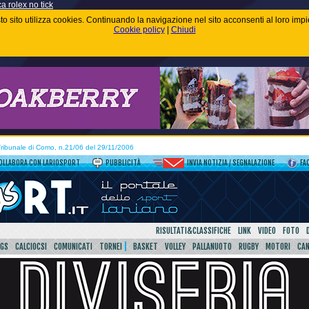
ca rolex no tick
uesto sito utilizza cookies. Continuando la navigazione nel sito acconsenti al loro im
Cookie policy
|
Chiudi
 Tribunale di Como, n.21/06 del 29/11/2006
OLLABORA CON LARIOSPORT
PUBBLICITÀ
INVIA NOTIZIA / SEGNALAZIONE
FA
RISULTATI&CLASSIFICHE
LINK
VIDEO
FOTO
SGS
CALCIOCSI
COMUNICATI
TORNEI
BASKET
VOLLEY
PALLANUOTO
RUGBY
MOTORI
CA