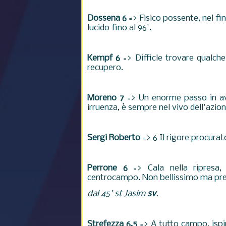
Dossena 6
=> Fisico possente, nel fin
lucido fino al 96'.
Kempf 6
=>
Difficle trovare qualch
recupero.
Moreno 7
=> Un enorme passo in ava
irruenza, è sempre nel vivo dell'azio
Sergi Roberto
=> 6 Il rigore procurat
Perrone 6
=> Cala nella ripresa
centrocampo. Non bellissimo ma pre
dal 45' st Jasim
sv
.
Strefezza 6.5
=> A tutto campo, ispi