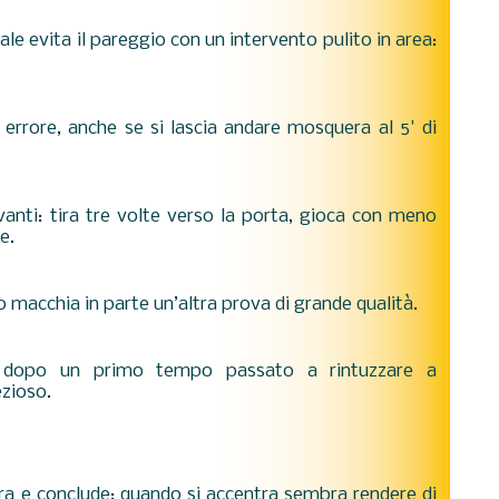
ale evita il pareggio con un intervento pulito in area:
e errore, anche se si lascia andare mosquera al 5' di
nti: tira tre volte verso la porta, gioca con meno
ne.
o macchia in parte un’altra prova di grande qualità.
, dopo un primo tempo passato a rintuzzare a
zioso.
ra e conclude: quando si accentra sembra rendere di