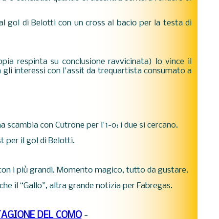
l gol di Belotti con un cross al bacio per la testa di
ia respinta su conclusione ravvicinata) lo vince il
n gli interessi con l'assit da trequartista consumato a
a scambia con Cutrone per l'1-0: i due si cercano.
 per il gol di Belotti.
, con i più grandi. Momento magico, tutto da gustare.
he il “Gallo”, altra grande notizia per Fabregas.
TAGIONE DEL COMO
-