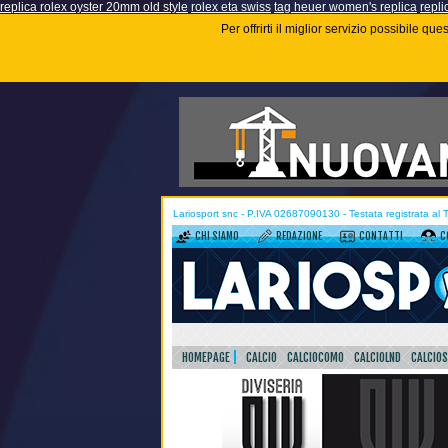
replica rolex oyster 20mm old style
rolex eta swiss
tag heuer women's replica
repli
Per offrirti il miglior servizio possibile q
Lariosport snc - P.IVA 02687090130 - Testata registrata al
CHI SIAMO
REDAZIONE
CONTATTI
C
HOMEPAGE
CALCIO
CALCIOCOMO
CALCIOLND
CALCIO