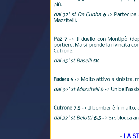
più.
dal 32' st Da Cunha
6
=> Partecipa a
Mazzitelli.
Paz 7
=> Il duello con Montipò (dopp
portiere. Ma si prende la rivincita co
Cutrone.
dal 45' st Baselli
sv
.
Fadera 6
=> Molto attivo a sinistra, m
dal 39' st Mazzitelli
6
=> Un bell’assist
Cutrone 7.5
=> Il bomber è lì in alto
dal 32' st Belotti
6.5
=> Si sblocca anc
-
LA S