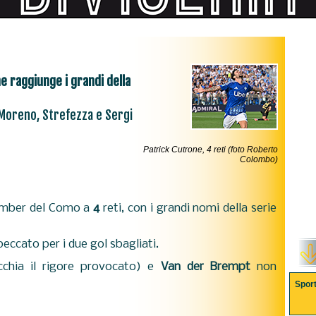
 raggiunge i grandi della
Moreno, Strefezza e Sergi
Patrick Cutrone, 4 reti (foto Roberto
Colombo)
omber del Como a
4
reti, con i grandi nomi della serie
peccato per i due gol sbagliati.
hia il rigore provocato) e
Van der Brempt
non
Spor