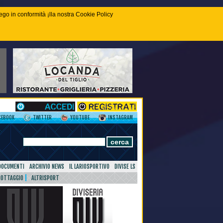
piego in conformità ¡lla nostra Cookie Policy
CEBOOK
TWITTER
YOUTUBE
INSTAGRAM
DOCUMENTI
ARCHIVIO NEWS
IL LARIOSPORTIVO
DIVISE LS
NOTTAGGIO
ALTRISPORT