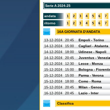
Serie A 2024-25
andata
1
2
3
4
5
6
7
ritorno
1
2
3
4
5
6
7
16A GIORNATA D'ANDATA
13-12-2024
20:45
Empoli - Torino
14-12-2024
15:00
Cagliari - Atalanta
14-12-2024
18:00
Udinese - Napoli
14-12-2024
20:45
Juventus - Venezi
15-12-2024
12:30
Lecce - Monza
15-12-2024
15:00
Bologna - Fiorenti
15-12-2024
15:00
Parma - Verona
15-12-2024
18:00
Como - Roma
15-12-2024
20:45
Milan - Genoa
16-12-2024
20:45
Lazio - Inter
Classifica