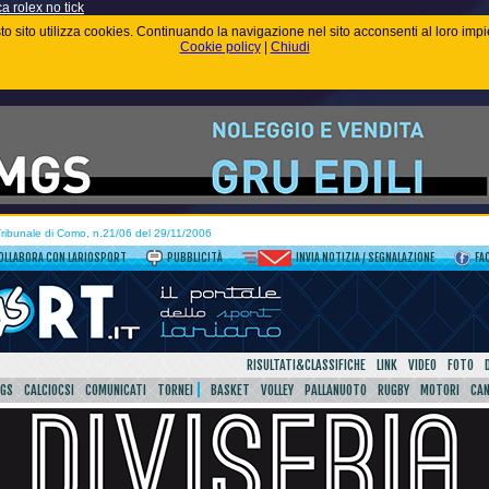
ca rolex no tick
uesto sito utilizza cookies. Continuando la navigazione nel sito acconsenti al loro im
Cookie policy
|
Chiudi
 Tribunale di Como, n.21/06 del 29/11/2006
OLLABORA CON LARIOSPORT
PUBBLICITÀ
INVIA NOTIZIA / SEGNALAZIONE
FA
RISULTATI&CLASSIFICHE
LINK
VIDEO
FOTO
SGS
CALCIOCSI
COMUNICATI
TORNEI
BASKET
VOLLEY
PALLANUOTO
RUGBY
MOTORI
CA