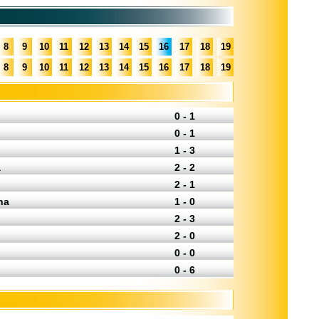
8
9
10
11
12
13
14
15
16
17
18
19
8
9
10
11
12
13
14
15
16
17
18
19
0 - 1
0 - 1
1 - 3
a
2 - 2
2 - 1
na
1 - 0
2 - 3
2 - 0
0 - 0
0 - 6