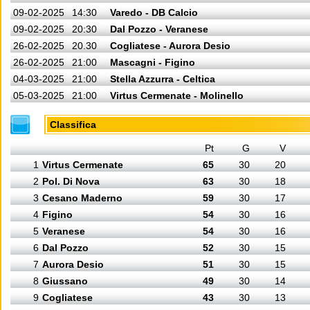
09-02-2025
14:30
Varedo - DB Calcio
09-02-2025
20:30
Dal Pozzo - Veranese
26-02-2025
20.30
Cogliatese - Aurora Desio
26-02-2025
21:00
Mascagni - Figino
04-03-2025
21:00
Stella Azzurra - Celtica
05-03-2025
21:00
Virtus Cermenate - Molinello
Classifica
Pt
G
V
1
Virtus Cermenate
65
30
20
2
Pol. Di Nova
63
30
18
3
Cesano Maderno
59
30
17
4
Figino
54
30
16
5
Veranese
54
30
16
6
Dal Pozzo
52
30
15
7
Aurora Desio
51
30
15
8
Giussano
49
30
14
9
Cogliatese
43
30
13