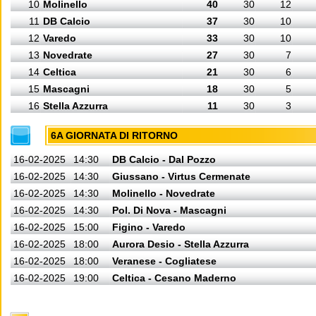
10
Molinello
40
30
12
11
DB Calcio
37
30
10
12
Varedo
33
30
10
13
Novedrate
27
30
7
14
Celtica
21
30
6
15
Mascagni
18
30
5
16
Stella Azzurra
11
30
3
6A GIORNATA DI RITORNO
16-02-2025
14:30
DB Calcio - Dal Pozzo
16-02-2025
14:30
Giussano - Virtus Cermenate
16-02-2025
14:30
Molinello - Novedrate
16-02-2025
14:30
Pol. Di Nova - Mascagni
16-02-2025
15:00
Figino - Varedo
16-02-2025
18:00
Aurora Desio - Stella Azzurra
16-02-2025
18:00
Veranese - Cogliatese
16-02-2025
19:00
Celtica - Cesano Maderno