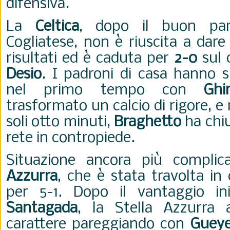
difensiva.
La
Celtica
, dopo il buon par
Cogliatese, non è riuscita a dare
risultati ed è caduta per
2-0
sul 
Desio
. I padroni di casa hanno s
nel primo tempo con
Ghir
trasformato un calcio di rigore, e 
soli otto minuti,
Braghetto
ha chiu
rete in contropiede.
Situazione ancora più compli
Azzurra
, che è stata travolta in
per 5-1. Dopo il vantaggio ini
Santagada
, la Stella Azzurra 
carattere pareggiando con
Guey