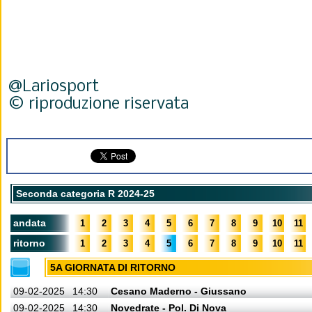
@Lariosport
© riproduzione riservata
Seconda categoria R 2024-25
andata
1
2
3
4
5
6
7
8
9
10
11
ritorno
1
2
3
4
5
6
7
8
9
10
11
5A GIORNATA DI RITORNO
09-02-2025
14:30
Cesano Maderno - Giussano
09-02-2025
14:30
Novedrate - Pol. Di Nova