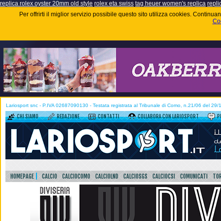
replica rolex oyster 20mm old style
rolex eta swiss
tag heuer women's replica
repli
Per offrirti il miglior servizio possibile questo sito utilizza cookies. Contin
Coo
Lariosport snc - P.IVA 02687090130 - Testata registrata al Tribunale di Como, n.21/06 del 29
CHI SIAMO
REDAZIONE
CONTATTI
COLLABORA CON LARIOSPORT
P
HOMEPAGE
CALCIO
CALCIOCOMO
CALCIOLND
CALCIOSGS
CALCIOCSI
COMUNICATI
TOR