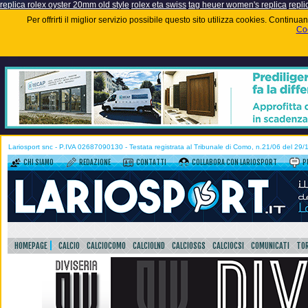
replica rolex oyster 20mm old style
rolex eta swiss
tag heuer women's replica
repli
Per offrirti il miglior servizio possibile questo sito utilizza cookies. Contin
Coo
Lariosport snc - P.IVA 02687090130 - Testata registrata al Tribunale di Como, n.21/06 del 29
CHI SIAMO
REDAZIONE
CONTATTI
COLLABORA CON LARIOSPORT
P
HOMEPAGE
CALCIO
CALCIOCOMO
CALCIOLND
CALCIOSGS
CALCIOCSI
COMUNICATI
TOR