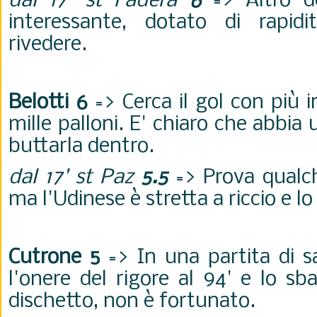
dal 17' st Fadera
6
=> Altro de
interessante, dotato di rapid
rivedere.
Belotti 6
=> Cerca il gol con più i
mille palloni. E' chiaro che abbia
buttarla dentro.
dal 17' st Paz
5.5
=> Prova qualch
ma l'Udinese è stretta a riccio e lo
Cutrone 5
=> In una partita di sac
l'onere del rigore al 94' e lo sb
dischetto, non è fortunato.