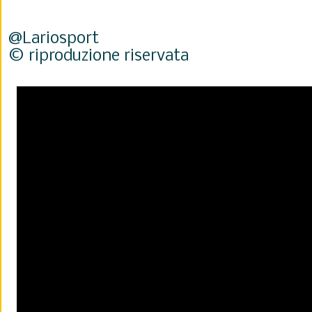
@Lariosport
© riproduzione riservata