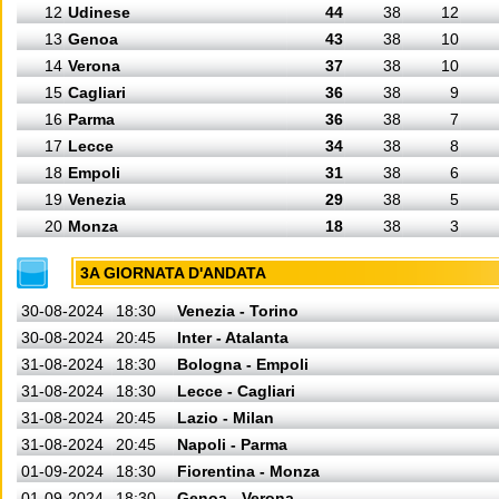
12
Udinese
44
38
12
13
Genoa
43
38
10
14
Verona
37
38
10
15
Cagliari
36
38
9
16
Parma
36
38
7
17
Lecce
34
38
8
18
Empoli
31
38
6
19
Venezia
29
38
5
20
Monza
18
38
3
3A GIORNATA D'ANDATA
30-08-2024
18:30
Venezia - Torino
30-08-2024
20:45
Inter - Atalanta
31-08-2024
18:30
Bologna - Empoli
31-08-2024
18:30
Lecce - Cagliari
31-08-2024
20:45
Lazio - Milan
31-08-2024
20:45
Napoli - Parma
01-09-2024
18:30
Fiorentina - Monza
01-09-2024
18:30
Genoa - Verona