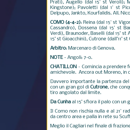
Prati), Augello (dal 15' st Veroli)
Kingstone); Pavoletti (dal 1' st Picc
Delpupo, Jankto, Kourfalidis. All. Nico
COMO (4-4-2)
: Reina (dal 15' st Vigo
Cassandro), Dossena (dal 15' st Barb
Verdi), Braunoder, Baselli (dal 15’ st 
15’ st Gioacchini), Cutrone (dall’11’ st
Arbitro
: Marcenaro di Genova.
NOTE
- Angoli: 7-0.
CHATILLON
– Comincia a prendere f
amichevole. Ancora out Moreno, in 
Davvero importante la partenza del 
con un gran gol di
Cutrone
, che conq
tiro angolato dal limite.
Da Cunha
al 15’ sfiora il palo con un g
Il Como non rischia nulla e al 21' r
da centro area e palla in rete su Scuff
Meglio il Cagliari nel finale di frazio