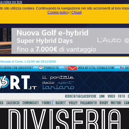
ca rolex no tick
uesto sito utilizza cookies. Continuando la navigazione nel sito acconsenti al loro im
Cookie policy
|
Chiudi
 Tribunale di Como, n.21/06 del 29/11/2006
OLLABORA CON LARIOSPORT
PUBBLICITÀ
INVIA NOTIZIA / SEGNALAZIONE
FA
RISULTATI&CLASSIFICHE
LINK
VIDEO
FOTO
SGS
CALCIOCSI
COMUNICATI
TORNEI
BASKET
VOLLEY
PALLANUOTO
RUGBY
MOTORI
CA