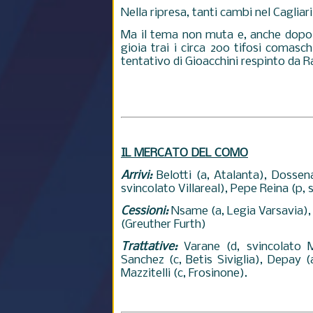
Nella ripresa, tanti cambi nel Caglia
Ma il tema non muta e, anche dopo l
gioia trai i circa 200 tifosi comasc
tentativo di Gioacchini respinto da 
IL MERCATO DEL COMO
Arrivi:
Belotti (a, Atalanta), Dossen
svincolato Villareal), Pepe Reina (p, 
Cessioni:
Nsame (a, Legia Varsavia),
(
Greuther Furth
)
Trattative:
Varane (d, svincolato M
Sanchez (c, Betis Siviglia), Depay (a
Mazzitelli (c, Frosinone).