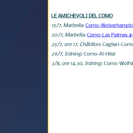
LE AMICHEVOLI DEL COMO
15/7, Marbella:
Como-Wolverhampt
20/7, Marbella:
Como-Las Palmas
2-
25/7, ore 17,
Ch
âtillon:
Cagliari-Co
29/7, Irdning:
Como-Al-Hilal
3/8, ore 14.30, Irdning:
Como-Wolfs