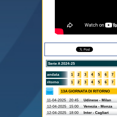
Serie A 2024-25
andata
1
2
3
4
5
6
7
ritorno
1
2
3
4
5
6
7
13A GIORNATA DI RITORNO
11-04-2025
20:45
Udinese - Milan
12-04-2025
15:00
Venezia - Monza
12-04-2025
18:00
Inter - Cagliari