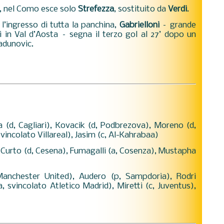
ri, nel Como esce solo
Strefezza
, sostituito da
Verdi
.
’ingresso di tutta la panchina,
Gabrielloni
– grande
hi in Val d’Aosta – segna il terzo gol al 27’ dopo un
Radunovic.
a (d, Cagliari), Kovacik (d, Podbrezova), Moreno (d,
svincolato Villareal), Jasim (c, Al-Kahrabaa)
 Curto (d, Cesena), Fumagalli (a, Cosenza), Mustapha
anchester United), Audero (p, Sampdoria), Rodri
, svincolato Atletico Madrid), Miretti (c, Juventus),