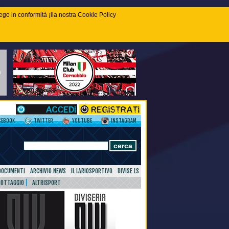
piego in conformità ¡lla nostra Cookie Policy
CEBOOK
TWITTER
YOUTUBE
INSTAGRAM
DOCUMENTI
ARCHIVIO NEWS
IL LARIOSPORTIVO
DIVISE LS
NOTTAGGIO
ALTRISPORT