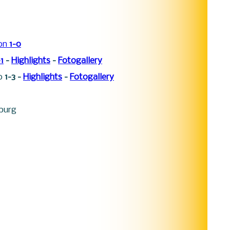
on
1-0
1
-
Highlights
-
Fotogallery
mo
1-3 -
Highlights
-
Fotogallery
burg