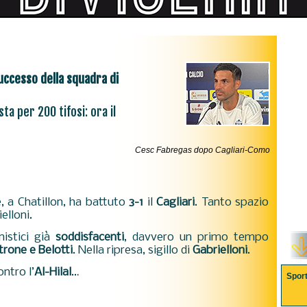
uccesso della squadra di
sta per 200 tifosi: ora il
Cesc Fabregas dopo Cagliari-Como
, a Chatillon, ha battuto
3-1
il
Cagliari
. Tanto spazio
elloni.
nistici già
soddisfacenti
, davvero un primo tempo
trone e Belotti
. Nella ripresa, sigillo di
Gabrielloni
.
ontro l’
Al-Hilal
…
Spor