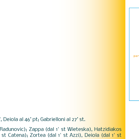
, Deiola al 46’ pt; Gabrielloni al 27’ st.
t Radunovic); Zappa (dal 1' st Wieteska), Hatzidiakos
 st Catena); Zortea (dal 1' st Azzi), Deiola (dal 1' st