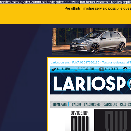
replica rolex oyster 20mm old style
rolex eta swiss
tag heuer women's replica
repli
Per offrirti il miglior servizio possibile q
Lariosport snc - P.IVA 02687090130 - Testata registrata al
CHI SIAMO
REDAZIONE
CONTATTI
C
HOMEPAGE
CALCIO
CALCIOCOMO
CALCIOLND
CALCIO