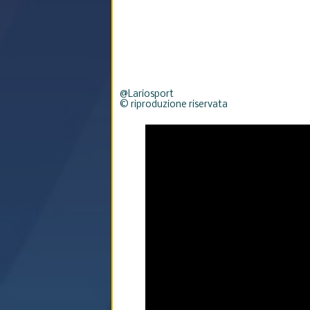
@Lariosport
© riproduzione riservata