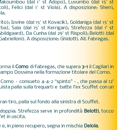
; Makoumbou (dal 1' st Adopo), Luvumbo (dal 15' st
oli), Felici (dal 1' st Viola). A disposizione: Sherri,
la.
rito); Iovine (dal 15' st Kovacik), Goldaniga (dal 15' st
a), Sala (dal 15' st Kerrigan); Strefezza (dal 1’ st
Abildgaard), Da Cunha (dal 29' st Rispoli); Belotti (dal
 Gabrielloni). A disposizione: Ghidotti. All. Fabregas.
orma il
Como
di Fabregas, che supera
3-1
il Cagliari in
campo Dossena nella formazione titolare del Como.
Como – consueto 4-4-2 “spinto” - , che passa al 12’
uista palla sulla trequarti e batte l’ex Scuffet con un
ran tiro, palla sul fondo alla sinistra di Scuffet.
addoppia: Strefezza serve in profondità
Belotti
, tocco
et in uscita.
ne e, in pieno recupero, segna in mischia
Deiola
.