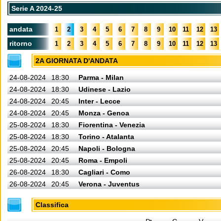
Serie A 2024-25
andata
1
2
3
4
5
6
7
8
9
10
11
12
13
ritorno
1
2
3
4
5
6
7
8
9
10
11
12
13
2A GIORNATA D'ANDATA
24-08-2024
18:30
Parma - Milan
24-08-2024
18:30
Udinese - Lazio
24-08-2024
20:45
Inter - Lecce
24-08-2024
20:45
Monza - Genoa
25-08-2024
18:30
Fiorentina - Venezia
25-08-2024
18:30
Torino - Atalanta
25-08-2024
20:45
Napoli - Bologna
25-08-2024
20:45
Roma - Empoli
26-08-2024
18:30
Cagliari - Como
26-08-2024
20:45
Verona - Juventus
Classifica