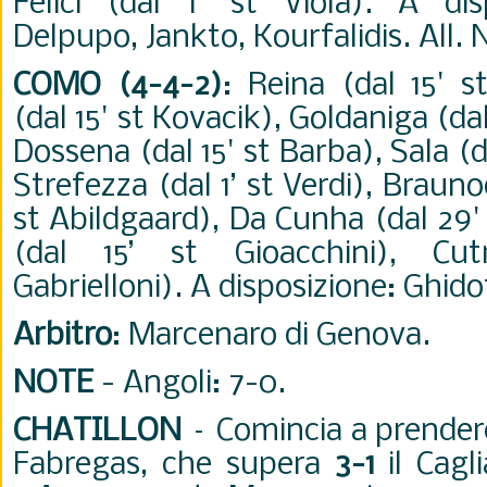
Felici (dal 1' st Viola). A disp
Delpupo, Jankto, Kourfalidis. All. N
COMO (4-4-2)
: Reina (dal 15' s
(dal 15' st Kovacik), Goldaniga (da
Dossena (dal 15' st Barba), Sala (d
Strefezza (dal 1’ st Verdi), Braunod
st Abildgaard), Da Cunha (dal 29' s
(dal 15’ st Gioacchini), Cutr
Gabrielloni). A disposizione: Ghidot
Arbitro
: Marcenaro di Genova.
NOTE
- Angoli: 7-0.
CHATILLON
– Comincia a prender
Fabregas, che supera
3-1
il Cagli