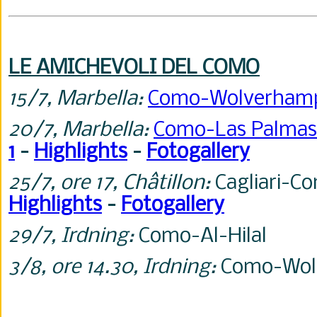
LE AMICHEVOLI DEL COMO
15/7, Marbella:
Como-Wolverham
20/7, Marbella:
Como-Las Palma
1
-
Highlights
-
Fotogallery
25/7, ore 17,
Ch
âtillon:
Cagliari-C
Highlights
-
Fotogallery
29/7, Irdning:
Como-Al-Hilal
3/8, ore 14.30, Irdning:
Como-Wol