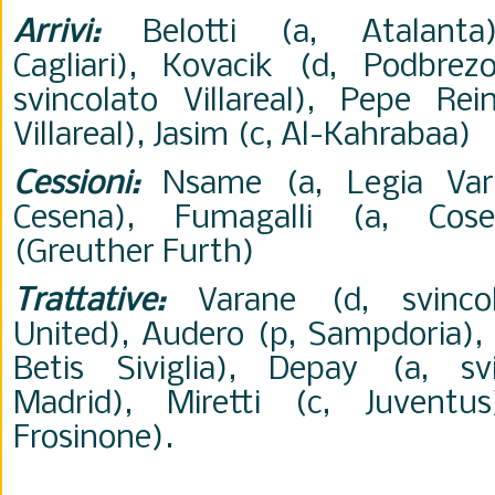
Arrivi:
Belotti (a, Atalanta
Cagliari), Kovacik (d, Podbrez
svincolato Villareal), Pepe Rei
Villareal), Jasim (c, Al-Kahrabaa)
Cessioni:
Nsame (a, Legia Vars
Cesena), Fumagalli (a, Cos
(
Greuther Furth
)
Trattative:
Varane (d, svincol
United), Audero (p, Sampdoria), 
Betis Siviglia), Depay (a, svi
Madrid), Miretti (c, Juventus)
Frosinone).