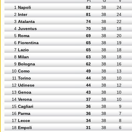
Pt
G
V
1
Napoli
82
38
24
2
Inter
81
38
24
3
Atalanta
74
38
22
4
Juventus
70
38
18
5
Roma
69
38
20
6
Fiorentina
65
38
19
7
Lazio
65
38
18
8
Milan
63
38
18
9
Bologna
62
38
16
10
Como
49
38
13
11
Torino
44
38
10
12
Udinese
44
38
12
13
Genoa
43
38
10
14
Verona
37
38
10
15
Cagliari
36
38
9
16
Parma
36
38
7
17
Lecce
34
38
8
18
Empoli
31
38
6