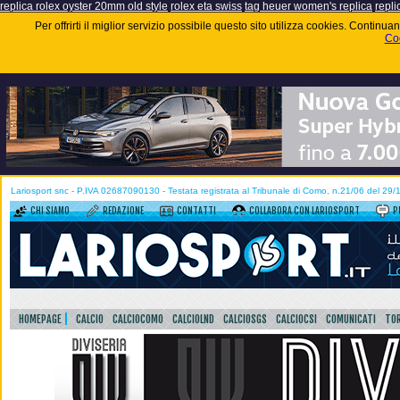
replica rolex oyster 20mm old style
rolex eta swiss
tag heuer women's replica
repli
Per offrirti il miglior servizio possibile questo sito utilizza cookies. Contin
Coo
Lariosport snc - P.IVA 02687090130 - Testata registrata al Tribunale di Como, n.21/06 del 29
CHI SIAMO
REDAZIONE
CONTATTI
COLLABORA CON LARIOSPORT
P
HOMEPAGE
CALCIO
CALCIOCOMO
CALCIOLND
CALCIOSGS
CALCIOCSI
COMUNICATI
TOR