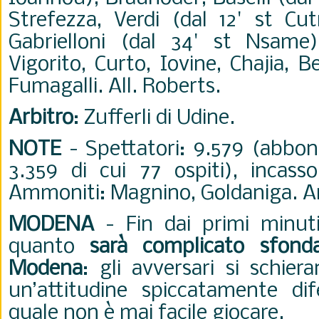
Strefezza, Verdi (dal 12' st Cu
Gabrielloni (dal 34' st Nsame)
Vigorito, Curto, Iovine, Chajia, B
Fumagalli. All. Roberts.
Arbitro
: Zufferli di Udine.
NOTE
- Spettatori: 9.579 (abbon
3.359 di cui 77 ospiti), incass
Ammoniti: Magnino, Goldaniga. An
MODENA
- Fin dai primi minut
quanto
sarà complicato sfonda
Modena
: gli avversari si schie
un’attitudine spiccatamente dif
quale non è mai facile giocare.