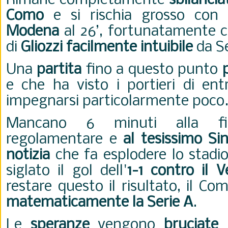
Rimane completamente
sbilancia
Como
e si rischia grosso con
Modena
al 26’, fortunatamente co
di
Gliozzi facilmente intuibile
da S
Una
partita
fino a questo punto
e che ha visto i portieri di en
impegnarsi particolarmente poco
Mancano 6 minuti alla f
regolamentare e
al tesissimo Sin
notizia
che fa esplodere lo stadio:
siglato il gol dell'
1-1 contro il V
restare questo il risultato, il 
matematicamente la Serie A
.
Le
speranze
vengono
bruciate 