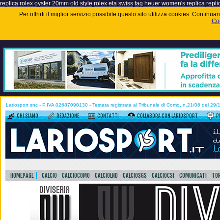
replica rolex oyster 20mm old style
rolex eta swiss
tag heuer women's replica
repli
Per offrirti il miglior servizio possibile questo sito utilizza cookies. Contin
Coo
Lariosport snc - P.IVA 02687090130 - Testata registrata al Tribunale di Como, n.21/06 del 29
CHI SIAMO
REDAZIONE
CONTATTI
COLLABORA CON LARIOSPORT
P
HOMEPAGE
CALCIO
CALCIOCOMO
CALCIOLND
CALCIOSGS
CALCIOCSI
COMUNICATI
TOR