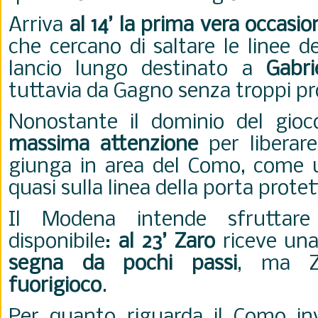
Arriva
al 14’ la prima vera occasio
che cercano di saltare le linee 
lancio lungo destinato a
Gabri
tuttavia da Gagno senza troppi pr
Nonostante il dominio del gio
massima attenzione
per liberare
giunga in area del Como, come un
quasi sulla linea della porta prot
Il Modena intende sfruttare
disponibile:
al 23’ Zaro
riceve una
segna da pochi passi
, ma Zu
fuorigioco
.
Per quanto riguarda il Como in