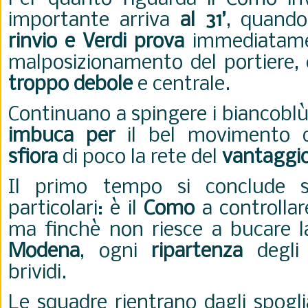
importante arriva
al 31’
, quand
rinvio e Verdi prova
immediatamen
malposizionamento del portiere,
troppo debole
e centrale.
Continuano a spingere i biancoblù
imbuca per
il bel movimento 
sfiora
di poco la rete del
vantaggi
Il primo tempo si conclude sen
particolari: è il
Como
a controllare
ma finchè non riesce a bucare la
Modena
, ogni
ripartenza
degli 
brividi.
Le squadre rientrano dagli spogli