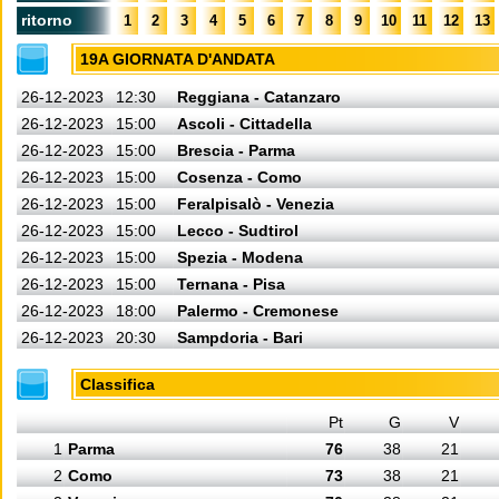
ritorno
1
2
3
4
5
6
7
8
9
10
11
12
13
19A GIORNATA D'ANDATA
26-12-2023
12:30
Reggiana - Catanzaro
26-12-2023
15:00
Ascoli - Cittadella
26-12-2023
15:00
Brescia - Parma
26-12-2023
15:00
Cosenza - Como
26-12-2023
15:00
Feralpisalò - Venezia
26-12-2023
15:00
Lecco - Sudtirol
26-12-2023
15:00
Spezia - Modena
26-12-2023
15:00
Ternana - Pisa
26-12-2023
18:00
Palermo - Cremonese
26-12-2023
20:30
Sampdoria - Bari
Classifica
Pt
G
V
1
Parma
76
38
21
2
Como
73
38
21