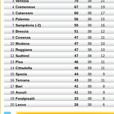
3
Venezia
70
38
21
4
Cremonese
67
38
19
5
Catanzaro
60
38
17
6
Palermo
56
38
15
7
Sampdoria (-2)
55
38
16
8
Brescia
51
38
12
9
Cosenza
47
38
11
10
Modena
47
38
10
11
Reggiana
47
38
10
12
Sudtirol
47
38
12
13
Pisa
46
38
11
14
Cittadella
46
38
11
15
Spezia
44
38
9
16
Ternana
43
38
11
17
Bari
41
38
8
18
Ascoli
41
38
9
19
Feralpisalò
33
38
8
20
Lecco
26
38
6