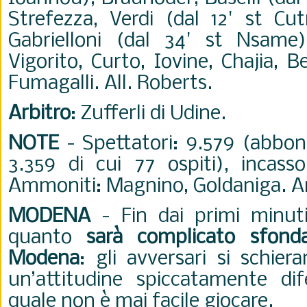
Strefezza, Verdi (dal 12' st Cu
Gabrielloni (dal 34' st Nsame)
Vigorito, Curto, Iovine, Chajia, B
Fumagalli. All. Roberts.
Arbitro
: Zufferli di Udine.
NOTE
- Spettatori: 9.579 (abbon
3.359 di cui 77 ospiti), incass
Ammoniti: Magnino, Goldaniga. An
MODENA
- Fin dai primi minut
quanto
sarà complicato sfonda
Modena
: gli avversari si schie
un’attitudine spiccatamente dif
quale non è mai facile giocare.