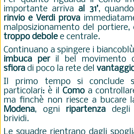
importante arriva
al 31’
, quand
rinvio e Verdi prova
immediatamen
malposizionamento del portiere,
troppo debole
e centrale.
Continuano a spingere i biancoblù
imbuca per
il bel movimento 
sfiora
di poco la rete del
vantaggi
Il primo tempo si conclude sen
particolari: è il
Como
a controllare
ma finchè non riesce a bucare la
Modena
, ogni
ripartenza
degli 
brividi.
Le squadre rientrano dagli spogli