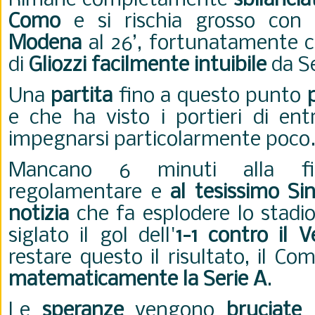
Rimane completamente
sbilancia
Como
e si rischia grosso con
Modena
al 26’, fortunatamente co
di
Gliozzi facilmente intuibile
da S
Una
partita
fino a questo punto
e che ha visto i portieri di en
impegnarsi particolarmente poco
Mancano 6 minuti alla f
regolamentare e
al tesissimo Sin
notizia
che fa esplodere lo stadio:
siglato il gol dell'
1-1 contro il V
restare questo il risultato, il 
matematicamente la Serie A
.
Le
speranze
vengono
bruciate 