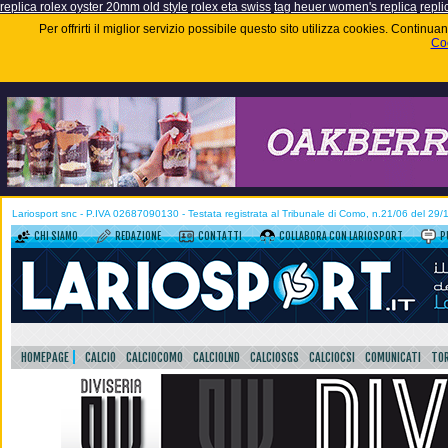
replica rolex oyster 20mm old style
rolex eta swiss
tag heuer women's replica
repli
Per offrirti il miglior servizio possibile questo sito utilizza cookies. Contin
Coo
Lariosport snc - P.IVA 02687090130 - Testata registrata al Tribunale di Como, n.21/06 del 29
CHI SIAMO
REDAZIONE
CONTATTI
COLLABORA CON LARIOSPORT
P
HOMEPAGE
CALCIO
CALCIOCOMO
CALCIOLND
CALCIOSGS
CALCIOCSI
COMUNICATI
TOR