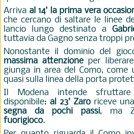
Arriva
al 14’ la prima vera occasio
che cercano di saltare le linee 
lancio lungo destinato a
Gabri
tuttavia da Gagno senza troppi pr
Nonostante il dominio del gio
massima attenzione
per liberare
giunga in area del Como, come un
quasi sulla linea della porta prot
Il Modena intende sfruttare
disponibile:
al 23’ Zaro
riceve una
segna da pochi passi
, ma Zu
fuorigioco
.
Per quanto riguarda il Como in