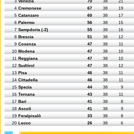
3
Venezia
70
38
21
4
Cremonese
67
38
19
5
Catanzaro
60
38
17
6
Palermo
56
38
15
7
Sampdoria (-2)
55
38
16
8
Brescia
51
38
12
9
Cosenza
47
38
11
10
Modena
47
38
10
11
Reggiana
47
38
10
12
Sudtirol
47
38
12
13
Pisa
46
38
11
14
Cittadella
46
38
11
15
Spezia
44
38
9
16
Ternana
43
38
11
17
Bari
41
38
8
18
Ascoli
41
38
9
19
Feralpisalò
33
38
8
20
Lecco
26
38
6