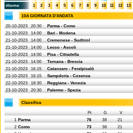
ritorno
1
2
3
4
5
6
7
8
9
10
11
12
13
10A GIORNATA D'ANDATA
20-10-2023
20:30
Parma - Como
21-10-2023
14:00
Bari - Modena
21-10-2023
14:00
Cremonese - Sudtirol
21-10-2023
14:00
Lecco - Ascoli
21-10-2023
14:00
Pisa - Cittadella
21-10-2023
14:00
Ternana - Brescia
21-10-2023
16:15
Catanzaro - Feralpisalò
22-10-2023
16:15
Sampdoria - Cosenza
22-10-2023
18:30
Reggiana - Venezia
23-10-2023
20:30
Palermo - Spezia
Classifica
Pt
G
V
1
Parma
76
38
21
2
Como
73
38
21