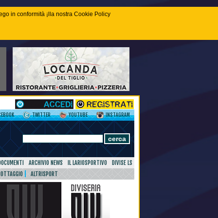
piego in conformità ¡lla nostra Cookie Policy
CEBOOK
TWITTER
YOUTUBE
INSTAGRAM
DOCUMENTI
ARCHIVIO NEWS
IL LARIOSPORTIVO
DIVISE LS
NOTTAGGIO
ALTRISPORT