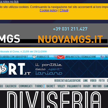
ca rolex no tick
uesto sito utilizza cookies. Continuando la navigazione nel sito acconsenti al loro im
Cookie policy
|
Chiudi
 Tribunale di Como, n.21/06 del 29/11/2006
OLLABORA CON LARIOSPORT
PUBBLICITÀ
INVIA NOTIZIA / SEGNALAZIONE
FA
RISULTATI&CLASSIFICHE
LINK
VIDEO
FOTO
SGS
CALCIOCSI
COMUNICATI
TORNEI
BASKET
VOLLEY
PALLANUOTO
RUGBY
MOTORI
CA