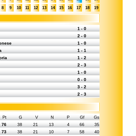
8
9
10
11
12
13
14
15
16
17
18
19
1 - 0
2 - 0
monese
1 - 0
a
1 - 1
oria
1 - 2
2 - 3
1 - 0
0 - 0
3 - 2
2 - 3
Pt
G
V
N
P
Gf
Gs
76
38
21
13
4
66
35
73
38
21
10
7
58
40