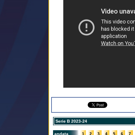
Serie B 2023-24
andata
1
2
3
4
5
6
7