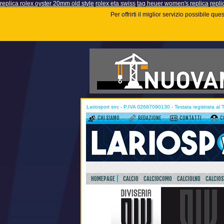
replica rolex oyster 20mm old style
rolex eta swiss
tag heuer women's replica
repli
Per offrirti il miglior servizio possibile q
Lariosport snc - P.IVA 02687090130 - Testata registrata al
CHI SIAMO
REDAZIONE
CONTATTI
C
HOMEPAGE
CALCIO
CALCIOCOMO
CALCIOLND
CALCIO