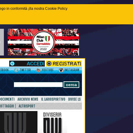
piego in conformità ¡lla nostra Cookie Policy
CEBOOK
TWITTER
YOUTUBE
INSTAGRAM
DOCUMENTI
ARCHIVIO NEWS
IL LARIOSPORTIVO
DIVISE LS
NOTTAGGIO
ALTRISPORT