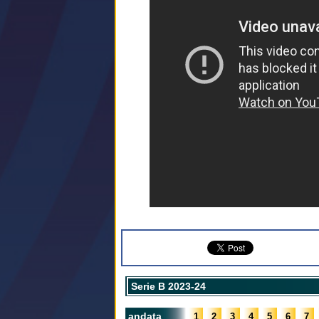
Serie B 2023-24
andata
1
2
3
4
5
6
7