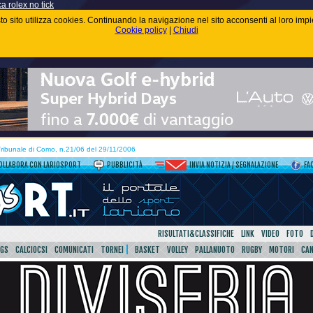
ca rolex no tick
uesto sito utilizza cookies. Continuando la navigazione nel sito acconsenti al loro im
Cookie policy
|
Chiudi
 Tribunale di Como, n.21/06 del 29/11/2006
OLLABORA CON LARIOSPORT
PUBBLICITÀ
INVIA NOTIZIA / SEGNALAZIONE
FA
RISULTATI&CLASSIFICHE
LINK
VIDEO
FOTO
SGS
CALCIOCSI
COMUNICATI
TORNEI
BASKET
VOLLEY
PALLANUOTO
RUGBY
MOTORI
CA