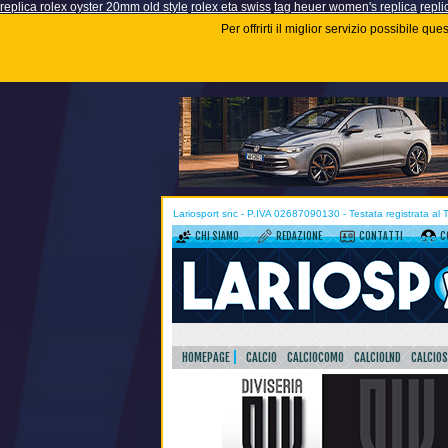
replica rolex oyster 20mm old style
rolex eta swiss
tag heuer women's replica
repli
Per offrirti il miglior servizio possibile q
Lariosport snc - P.IVA 02687090130 - Testata registrata al
CHI SIAMO
REDAZIONE
CONTATTI
C
HOMEPAGE
CALCIO
CALCIOCOMO
CALCIOLND
CALCIO