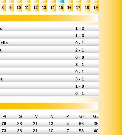
8
9
10
11
12
13
14
15
16
17
18
19
ro
1 - 2
1 - 3
della
0 - 1
a
2 - 1
0 - 0
3 - 1
0 - 1
ia
3 - 1
1 - 0
0 - 1
Pt
G
V
N
P
Gf
Gs
76
38
21
13
4
66
35
73
38
21
10
7
58
40