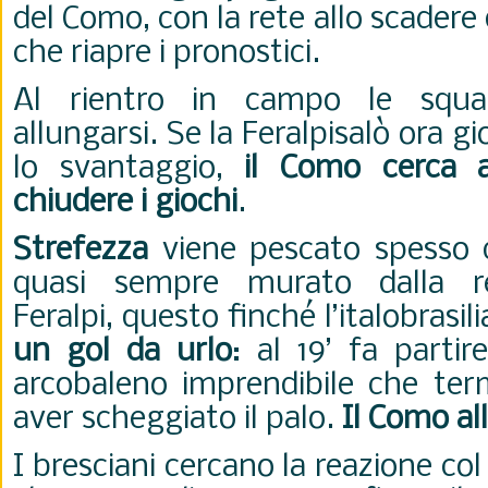
del Como, con la rete allo scadere 
che riapre i pronostici.
Al rientro in campo le squ
allungarsi. Se la Feralpisalò ora g
lo svantaggio,
il Como cerca a
chiudere i giochi
.
Strefezza
viene pescato spesso 
quasi sempre murato dalla re
Feralpi, questo finché l’italobrasi
un gol da urlo
: al 19’ fa partir
arcobaleno imprendibile che ter
aver scheggiato il palo.
Il Como al
I bresciani cercano la reazione col t