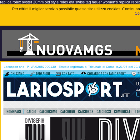
replica rolex oyster 20mm old style
rolex eta swiss
tag heuer women's replica
repli
Per offrirti il miglior servizio possibile questo sito utilizza cookies. Contin
Coo
Lariosport snc - P.IVA 02687090130 - Testata registrata al Tribunale di Como, n.21/06 del 29
CHI SIAMO
REDAZIONE
CONTATTI
COLLABORA CON LARIOSPORT
P
HOMEPAGE
CALCIO
CALCIOCOMO
CALCIOLND
CALCIOSGS
CALCIOCSI
COMUNICATI
TOR