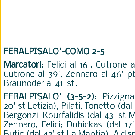
FERALPISALO'-COMO 2-5
Marcatori
: Felici al 16', Cutrone a
Cutrone al 39', Zennaro al 46' pt
Braunoder al 41' st.
FERALPISALO' (3-5-2)
: Pizzign
20' st Letizia), Pilati, Tonetto (dal
Bergonzi, Kourfalidis (dal 43' st M
Zennaro, Felici; Dubickas (dal 1
Butic (dal 42' st La Mantia). A dis