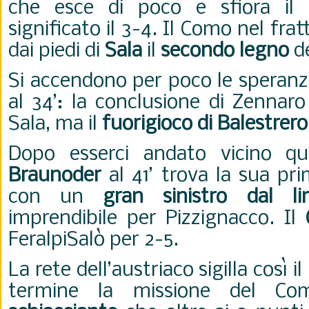
che esce di poco e sfiora il
significato il 3-4.
Il Como nel frat
dai piedi di
Sala
il
secondo legno
de
Si accendono per poco le speranz
al 34’: la conclusione di Zennar
Sala, ma il
fuorigioco di Balestrero 
Dopo esserci andato vicino qua
Braunoder
al 41’ trova la sua pri
con un
gran sinistro dal li
imprendibile per Pizzignacco. Il
C
FeralpiSalò per 2-5.
La rete dell’austriaco sigilla così i
termine la missione del C