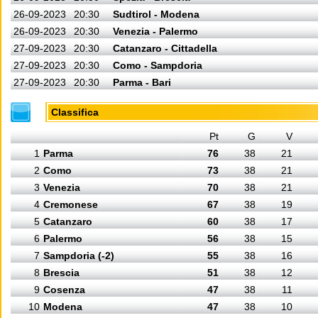
26-09-2023
20:30
Sudtirol - Modena
26-09-2023
20:30
Venezia - Palermo
27-09-2023
20:30
Catanzaro - Cittadella
27-09-2023
20:30
Como - Sampdoria
27-09-2023
20:30
Parma - Bari
Classifica
Pt
G
V
1
Parma
76
38
21
2
Como
73
38
21
3
Venezia
70
38
21
4
Cremonese
67
38
19
5
Catanzaro
60
38
17
6
Palermo
56
38
15
7
Sampdoria (-2)
55
38
16
8
Brescia
51
38
12
9
Cosenza
47
38
11
10
Modena
47
38
10