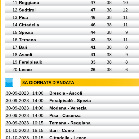
11
Reggiana
47
38
10
12
Sudtirol
47
38
12
13
Pisa
46
38
11
14
Cittadella
46
38
11
15
Spezia
44
38
9
16
Ternana
43
38
11
17
Bari
41
38
8
18
Ascoli
41
38
9
19
Feralpisalò
33
38
8
20
Lecco
26
38
6
8A GIORNATA D'ANDATA
30-09-2023
14:00
Brescia - Ascoli
30-09-2023
14:00
Feralpisalò - Spezia
30-09-2023
14:00
Modena - Venezia
30-09-2023
14:00
Pisa - Cosenza
30-09-2023
16:15
Ternana - Reggiana
01-10-2023
16:15
Bari - Como
01-10-2023
16:15
Cittadella - Lecco