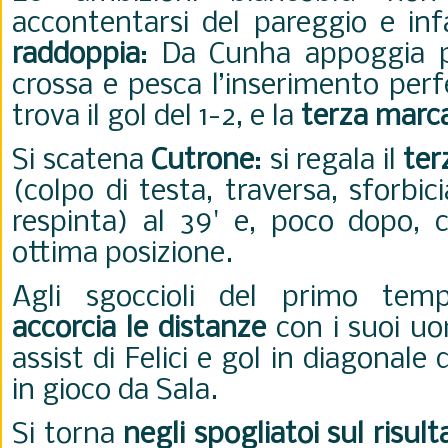
accontentarsi del pareggio e inf
raddoppia
: Da Cunha appoggia p
crossa e pesca l’inserimento perf
trova il gol del 1-2, e la
terza marc
Si scatena
Cutrone
: si regala il
ter
(colpo di testa, traversa, sforbic
respinta) al 39' e, poco dopo, c
ottima posizione.
Agli sgoccioli del primo temp
accorcia le distanze
con i suoi uo
assist di Felici e gol in diagonale 
in gioco da Sala.
Si torna
negli spogliatoi sul risult