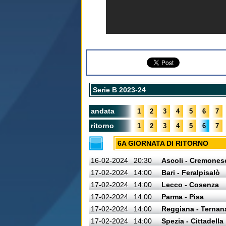
Serie B 2023-24
andata
1
2
3
4
5
6
7
ritorno
1
2
3
4
5
6
7
6A GIORNATA DI RITORNO
16-02-2024
20:30
Ascoli - Cremones
17-02-2024
14:00
Bari - Feralpisalò
17-02-2024
14:00
Lecco - Cosenza
17-02-2024
14:00
Parma - Pisa
17-02-2024
14:00
Reggiana - Ternan
17-02-2024
14:00
Spezia - Cittadella