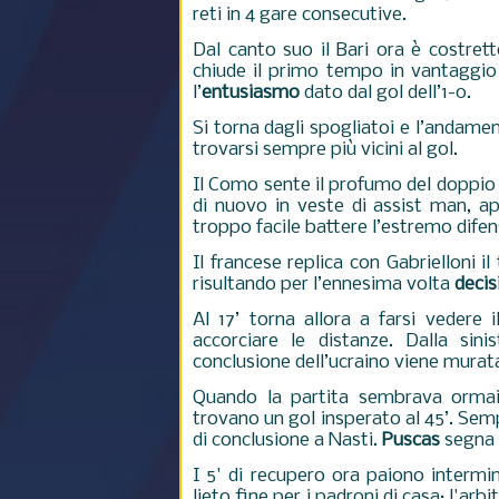
reti in 4 gare consecutive.
Dal canto suo il Bari ora è costrett
chiude il primo tempo in vantaggio 
l’
entusiasmo
dato dal gol dell’1-0.
Si torna dagli spogliatoi e l’andam
trovarsi sempre più vicini al gol.
Il Como sente il profumo del doppio v
di nuovo in veste di assist man, 
troppo facile battere l’estremo difen
Il francese replica con Gabrielloni i
risultando per l’ennesima volta
decis
Al 17’ torna allora a farsi vedere i
accorciare le distanze. Dalla si
conclusione dell’ucraino viene mura
Quando la partita sembrava ormai av
trovano un gol insperato al 45’.
Sempe
di conclusione a Nasti.
Puscas
segna a
I 5' di recupero ora paiono intermin
lieto fine per i padroni di casa: l'arbi