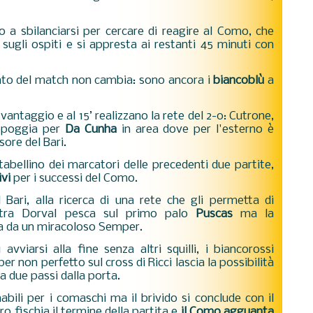
o a sbilanciarsi per cercare di reagire al Como, che
sugli ospiti e si appresta ai restanti 45 minuti con
ento del match non cambia: sono ancora i
biancoblù
a
antaggio e al 15’ realizzano la rete del 2-0: Cutrone,
appoggia per
Da Cunha
in area dove per l'esterno è
sore del Bari.
l tabellino dei marcatori delle precedenti due partite,
ivi
per i successi del Como.
l Bari, alla ricerca di una rete che gli permetta di
nistra Dorval pesca sul primo palo
Puscas
ma la
ta da un miracoloso Semper.
viarsi alla fine senza altri squilli, i biancorossi
r non perfetto sul cross di Ricci lascia la possibilità
 due passi dalla porta.
abili per i comaschi ma il brivido si conclude con il
tro fischia il termine della partita e
il Como agguanta