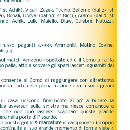
. All. Roberts.
' st Achik), Vicari, Zuzek; Pucino, Bellomo (dal 27' st
), Benali, Dorval (dal 38' st Ricci); Aramu (dal 9' st
nno, Achik, Lulic, Maiello, Diaw, Guiebre, Natuzzi,
i 3.570, paganti 3.798). Ammoniti: Matino, Iovine,
i: 3-4.
ni sul match vengono
rispettate
ed è il Como a far la
o palla, atto a scovare gli spazi lasciati sguarniti dal
 consente al Como di raggiungere con altrettanta
r buona parte della prima frazione non ci sono grandi
i di casa riescono finalmente al 38’ a bucare la
due avversari sulla sinistra ma riesce comunque a
, che non può lasciarsi scappare questa grande
era nella porta di Pissardo.
on questo gol le
9 marcature
in campionato (proprio
 continuità al suo grande momento di forma viste 4