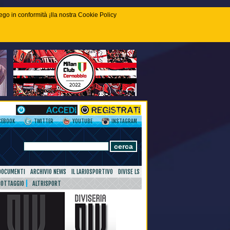
piego in conformità ¡lla nostra Cookie Policy
CEBOOK
TWITTER
YOUTUBE
INSTAGRAM
DOCUMENTI
ARCHIVIO NEWS
IL LARIOSPORTIVO
DIVISE LS
NOTTAGGIO
ALTRISPORT