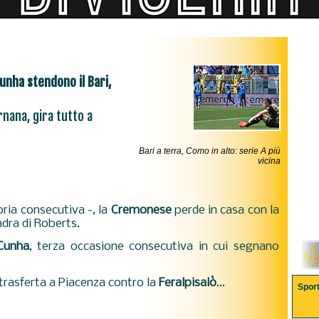
Cunha stendono il Bari,
nana, gira tutto a
Bari a terra, Como in alto: serie A più
vicina
oria consecutiva -, la
Cremonese
perde in casa con la
adra di Roberts.
 Cunha
, terza occasione consecutiva in cui segnano
trasferta a Piacenza contro la
Feralpisalò
...
Spor