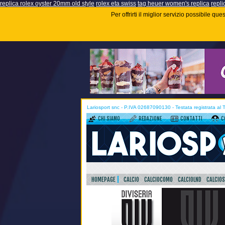
replica rolex oyster 20mm old style
rolex eta swiss
tag heuer women's replica
repli
Per offrirti il miglior servizio possibile q
Lariosport snc - P.IVA 02687090130 - Testata registrata al
CHI SIAMO
REDAZIONE
CONTATTI
C
HOMEPAGE
CALCIO
CALCIOCOMO
CALCIOLND
CALCIO