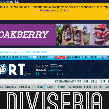
ca rolex no tick
uesto sito utilizza cookies. Continuando la navigazione nel sito acconsenti al loro im
Cookie policy
|
Chiudi
 Tribunale di Como, n.21/06 del 29/11/2006
OLLABORA CON LARIOSPORT
PUBBLICITÀ
INVIA NOTIZIA / SEGNALAZIONE
FA
RISULTATI&CLASSIFICHE
LINK
VIDEO
FOTO
SGS
CALCIOCSI
COMUNICATI
TORNEI
BASKET
VOLLEY
PALLANUOTO
RUGBY
MOTORI
CA