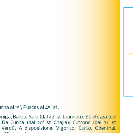
unha al 15', Puscas al 45' st.
niga, Barba, Sala (dal 42' st Ioannou); Strefezza (dal
, Da Cunha (dal 20' st Chajia); Cutrone (dal 31' st
t Verdi). A disposizione: Vigorito, Curto, Odenthal,