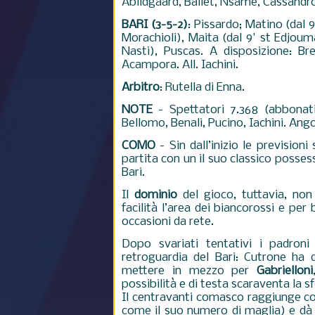
Abildgaard, Ballet, Nsame, Cassandro
BARI (3-5-2)
: Pissardo; Matino (dal 9
Morachioli), Maita (dal 9' st Edjouma
Nasti), Puscas. A disposizione: Bre
Acampora. All. Iachini.
Arbitro
: Rutella di Enna.
NOTE
- Spettatori 7.368 (abbonat
Bellomo, Benali, Pucino, Iachini. Angol
COMO
-
Sin dall’inizio le previsio
partita con un il suo classico possess
Bari.
Il
dominio
del gioco, tuttavia, non
facilità l’area dei biancorossi e pe
occasioni da rete.
Dopo svariati tentativi i padron
retroguardia del Bari: Cutrone ha 
mettere in mezzo per
Gabrielloni
possibilità e di testa scaraventa la sf
Il centravanti comasco raggiunge c
come il suo numero di maglia) e dà