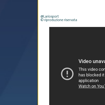
@Lariosport
© riproduzione riservata