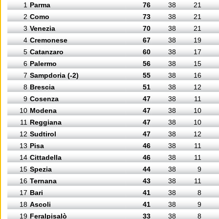
1
Parma
76
38
21
2
Como
73
38
21
3
Venezia
70
38
21
4
Cremonese
67
38
19
5
Catanzaro
60
38
17
6
Palermo
56
38
15
7
Sampdoria (-2)
55
38
16
8
Brescia
51
38
12
9
Cosenza
47
38
11
10
Modena
47
38
10
11
Reggiana
47
38
10
12
Sudtirol
47
38
12
13
Pisa
46
38
11
14
Cittadella
46
38
11
15
Spezia
44
38
9
16
Ternana
43
38
11
17
Bari
41
38
8
18
Ascoli
41
38
9
19
Feralpisalò
33
38
8