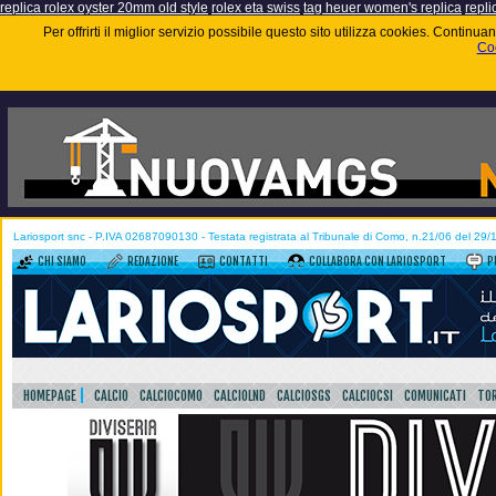
replica rolex oyster 20mm old style
rolex eta swiss
tag heuer women's replica
repli
Per offrirti il miglior servizio possibile questo sito utilizza cookies. Contin
Coo
Lariosport snc - P.IVA 02687090130 - Testata registrata al Tribunale di Como, n.21/06 del 29
CHI SIAMO
REDAZIONE
CONTATTI
COLLABORA CON LARIOSPORT
P
HOMEPAGE
CALCIO
CALCIOCOMO
CALCIOLND
CALCIOSGS
CALCIOCSI
COMUNICATI
TOR