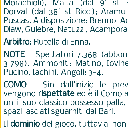
Morachioli), Maita (dal 9' st 
Dorval (dal 38' st Ricci); Aramu 
Puscas. A disposizione: Brenno, Ach
Diaw, Guiebre, Natuzzi, Acampora. 
Arbitro
: Rutella di Enna.
NOTE
- Spettatori 7.368 (abbon
3.798). Ammoniti: Matino, Iovine
Pucino, Iachini. Angoli: 3-4.
COMO
-
Sin dall’inizio le pr
vengono
rispettate
ed è il Como a
un il suo classico possesso palla,
spazi lasciati sguarniti dal Bari.
Il
dominio
del gioco, tuttavia, no