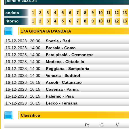
Serie B 2023-24
andata
1
2
3
4
5
6
7
8
9
10
11
12
13
ritorno
1
2
3
4
5
6
7
8
9
10
11
12
13
17A GIORNATA D'ANDATA
15-12-2023
20:30
Spezia - Bari
16-12-2023
14:00
Brescia - Como
16-12-2023
14:00
Feralpisalò - Cremonese
16-12-2023
14:00
Modena - Cittadella
16-12-2023
14:00
Reggiana - Sampdoria
16-12-2023
14:00
Venezia - Sudtirol
16-12-2023
16:15
Ascoli - Catanzaro
16-12-2023
16:15
Cosenza - Parma
16-12-2023
16:15
Palermo - Pisa
17-12-2023
16:15
Lecco - Ternana
Classifica
Pt
G
V