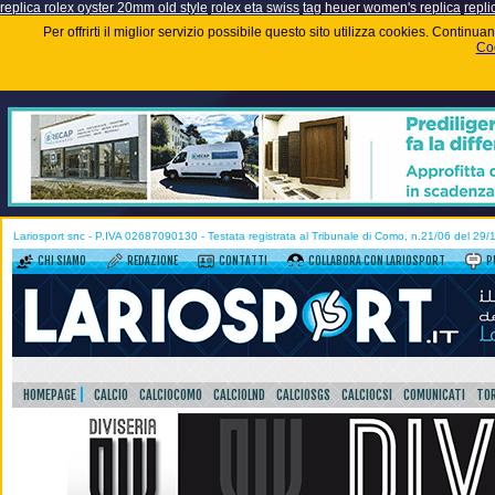
replica rolex oyster 20mm old style
rolex eta swiss
tag heuer women's replica
repli
Per offrirti il miglior servizio possibile questo sito utilizza cookies. Contin
Coo
Lariosport snc - P.IVA 02687090130 - Testata registrata al Tribunale di Como, n.21/06 del 29
CHI SIAMO
REDAZIONE
CONTATTI
COLLABORA CON LARIOSPORT
P
HOMEPAGE
CALCIO
CALCIOCOMO
CALCIOLND
CALCIOSGS
CALCIOCSI
COMUNICATI
TOR