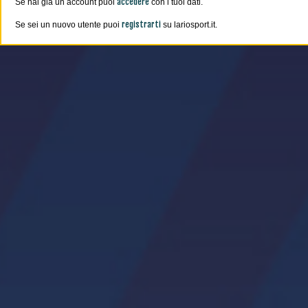
accedere
Se hai già un account puoi
con i tuoi dati.
registrarti
Se sei un nuovo utente puoi
su lariosport.it.