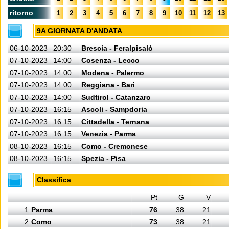
ritorno
1
2
3
4
5
6
7
8
9
10
11
12
13
9A GIORNATA D'ANDATA
06-10-2023
20:30
Brescia - Feralpisalò
07-10-2023
14:00
Cosenza - Lecco
07-10-2023
14:00
Modena - Palermo
07-10-2023
14:00
Reggiana - Bari
07-10-2023
14:00
Sudtirol - Catanzaro
07-10-2023
16:15
Ascoli - Sampdoria
07-10-2023
16:15
Cittadella - Ternana
07-10-2023
16:15
Venezia - Parma
08-10-2023
16:15
Como - Cremonese
08-10-2023
16:15
Spezia - Pisa
Classifica
Pt
G
V
1
Parma
76
38
21
2
Como
73
38
21