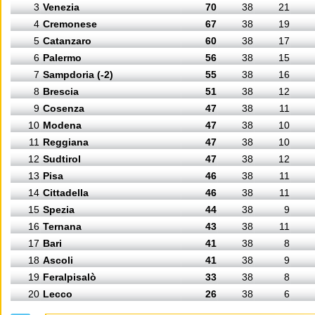
3
Venezia
70
38
21
4
Cremonese
67
38
19
5
Catanzaro
60
38
17
6
Palermo
56
38
15
7
Sampdoria (-2)
55
38
16
8
Brescia
51
38
12
9
Cosenza
47
38
11
10
Modena
47
38
10
11
Reggiana
47
38
10
12
Sudtirol
47
38
12
13
Pisa
46
38
11
14
Cittadella
46
38
11
15
Spezia
44
38
9
16
Ternana
43
38
11
17
Bari
41
38
8
18
Ascoli
41
38
9
19
Feralpisalò
33
38
8
20
Lecco
26
38
6