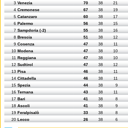
3
Venezia
70
38
21
4
Cremonese
67
38
19
5
Catanzaro
60
38
17
6
Palermo
56
38
15
7
Sampdoria (-2)
55
38
16
8
Brescia
51
38
12
9
Cosenza
47
38
11
10
Modena
47
38
10
11
Reggiana
47
38
10
12
Sudtirol
47
38
12
13
Pisa
46
38
11
14
Cittadella
46
38
11
15
Spezia
44
38
9
16
Ternana
43
38
11
17
Bari
41
38
8
18
Ascoli
41
38
9
19
Feralpisalò
33
38
8
20
Lecco
26
38
6