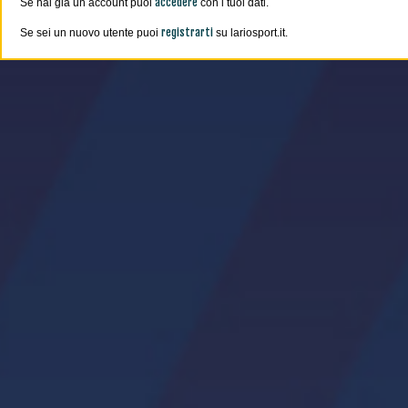
accedere
Se hai già un account puoi
con i tuoi dati.
registrarti
Se sei un nuovo utente puoi
su lariosport.it.