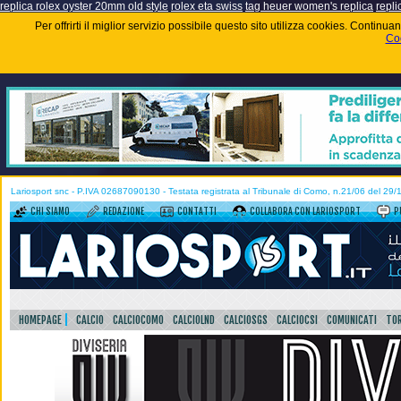
replica rolex oyster 20mm old style
rolex eta swiss
tag heuer women's replica
repli
Per offrirti il miglior servizio possibile questo sito utilizza cookies. Contin
Coo
Lariosport snc - P.IVA 02687090130 - Testata registrata al Tribunale di Como, n.21/06 del 29
CHI SIAMO
REDAZIONE
CONTATTI
COLLABORA CON LARIOSPORT
P
HOMEPAGE
CALCIO
CALCIOCOMO
CALCIOLND
CALCIOSGS
CALCIOCSI
COMUNICATI
TOR