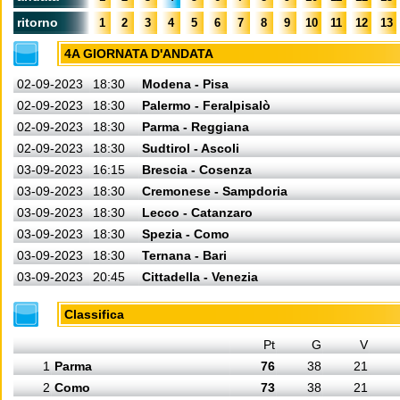
ritorno
1
2
3
4
5
6
7
8
9
10
11
12
13
4A GIORNATA D'ANDATA
02-09-2023
18:30
Modena - Pisa
02-09-2023
18:30
Palermo - Feralpisalò
02-09-2023
18:30
Parma - Reggiana
02-09-2023
18:30
Sudtirol - Ascoli
03-09-2023
16:15
Brescia - Cosenza
03-09-2023
18:30
Cremonese - Sampdoria
03-09-2023
18:30
Lecco - Catanzaro
03-09-2023
18:30
Spezia - Como
03-09-2023
18:30
Ternana - Bari
03-09-2023
20:45
Cittadella - Venezia
Classifica
Pt
G
V
1
Parma
76
38
21
2
Como
73
38
21