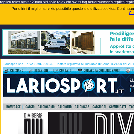
replica rolex oyster 20mm old style
rolex eta swiss
tag heuer women's replica
repli
Per offrirti il miglior servizio possibile questo sito utilizza cookies. Contin
Coo
Lariosport snc - P.IVA 02687090130 - Testata registrata al Tribunale di Como, n.21/06 del 29
CHI SIAMO
REDAZIONE
CONTATTI
COLLABORA CON LARIOSPORT
P
HOMEPAGE
CALCIO
CALCIOCOMO
CALCIOLND
CALCIOSGS
CALCIOCSI
COMUNICATI
TOR