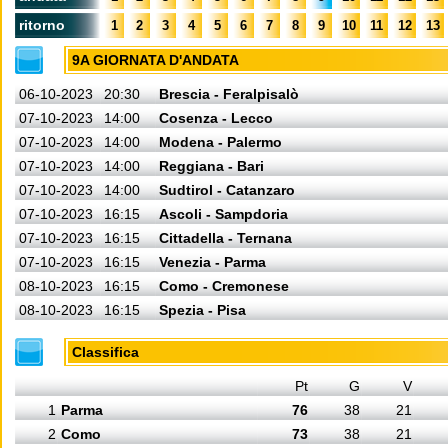
ritorno
1
2
3
4
5
6
7
8
9
10
11
12
13
9A GIORNATA D'ANDATA
06-10-2023
20:30
Brescia - Feralpisalò
07-10-2023
14:00
Cosenza - Lecco
07-10-2023
14:00
Modena - Palermo
07-10-2023
14:00
Reggiana - Bari
07-10-2023
14:00
Sudtirol - Catanzaro
07-10-2023
16:15
Ascoli - Sampdoria
07-10-2023
16:15
Cittadella - Ternana
07-10-2023
16:15
Venezia - Parma
08-10-2023
16:15
Como - Cremonese
08-10-2023
16:15
Spezia - Pisa
Classifica
Pt
G
V
1
Parma
76
38
21
2
Como
73
38
21