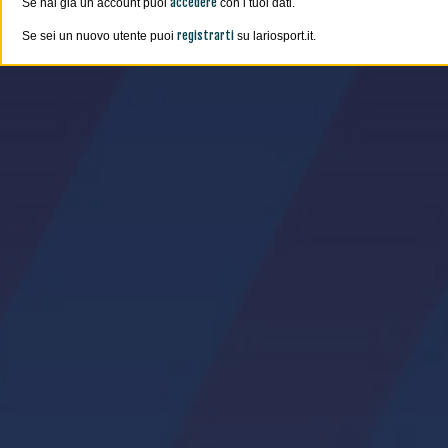
accedere
Se hai già un account puoi
con i tuoi dati.
registrarti
Se sei un nuovo utente puoi
su lariosport.it.