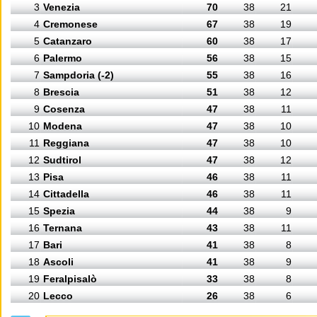
3
Venezia
70
38
21
4
Cremonese
67
38
19
5
Catanzaro
60
38
17
6
Palermo
56
38
15
7
Sampdoria (-2)
55
38
16
8
Brescia
51
38
12
9
Cosenza
47
38
11
10
Modena
47
38
10
11
Reggiana
47
38
10
12
Sudtirol
47
38
12
13
Pisa
46
38
11
14
Cittadella
46
38
11
15
Spezia
44
38
9
16
Ternana
43
38
11
17
Bari
41
38
8
18
Ascoli
41
38
9
19
Feralpisalò
33
38
8
20
Lecco
26
38
6