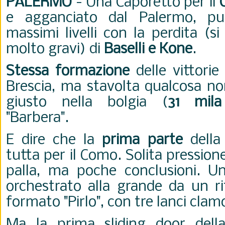
PALERMO
- Una Caporetto per il
e agganciato dal Palermo, pu
massimi livelli con la perdita (s
molto gravi) di
Baselli e Kone
.
Stessa formazione
delle vittori
Brescia, ma stavolta qualcosa non
giusto nella bolgia (
31 mila
"Barbera".
E dire che la
prima parte
della
tutta per il Como. Solita pression
palla, ma poche conclusioni. Un
orchestrato alla grande da un r
formato "Pirlo", con tre lanci clam
Ma la prima sliding door della