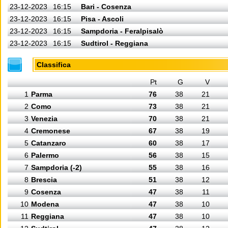
23-12-2023
16:15
Bari - Cosenza
23-12-2023
16:15
Pisa - Ascoli
23-12-2023
16:15
Sampdoria - Feralpisalò
23-12-2023
16:15
Sudtirol - Reggiana
Classifica
Pt
G
V
1
Parma
76
38
21
2
Como
73
38
21
3
Venezia
70
38
21
4
Cremonese
67
38
19
5
Catanzaro
60
38
17
6
Palermo
56
38
15
7
Sampdoria (-2)
55
38
16
8
Brescia
51
38
12
9
Cosenza
47
38
11
10
Modena
47
38
10
11
Reggiana
47
38
10