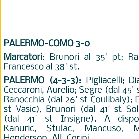
PALERMO-COMO 3-0
Marcatori
: Brunori al 35' pt; Ra
Francesco al 38' st.
PALERMO (4-3-3)
: Pigliacelli; 
Ceccaroni, Aurelio; Segre (dal 45'
Ranocchia (dal 26' st Coulibaly); 
st Vasic), Brunori (dal 41' st So
(dal 41' st Insigne). A dispos
Kanuric, Stulac, Mancuso, Ma
Henderson. All. Corini.