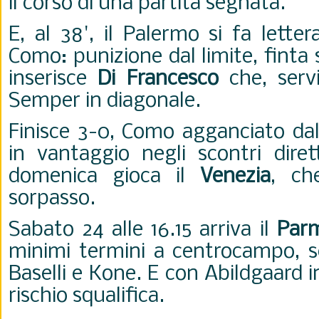
il corso di una partita segnata.
E, al 38', il Palermo si fa lett
Como: punizione dal limite, finta 
inserisce
Di Francesco
che, servi
Semper in diagonale.
Finisce 3-0, Como agganciato dal 
in vantaggio negli scontri dire
domenica gioca il
Venezia
, ch
sorpasso.
Sabato 24 alle 16.15 arriva il
Par
minimi termini a centrocampo, 
Baselli e Kone. E con Abildgaard in
rischio squalifica.