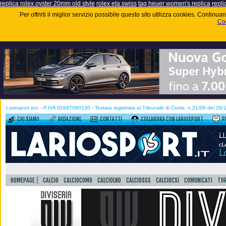
replica rolex oyster 20mm old style
rolex eta swiss
tag heuer women's replica
repli
Per offrirti il miglior servizio possibile questo sito utilizza cookies. Contin
Coo
Lariosport snc - P.IVA 02687090130 - Testata registrata al Tribunale di Como, n.21/06 del 29
CHI SIAMO
REDAZIONE
CONTATTI
COLLABORA CON LARIOSPORT
P
HOMEPAGE
CALCIO
CALCIOCOMO
CALCIOLND
CALCIOSGS
CALCIOCSI
COMUNICATI
TOR