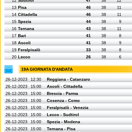
12
Sudtirol
47
38
12
13
Pisa
46
38
11
14
Cittadella
46
38
11
15
Spezia
44
38
9
16
Ternana
43
38
11
17
Bari
41
38
8
18
Ascoli
41
38
9
19
Feralpisalò
33
38
8
20
Lecco
26
38
6
19A GIORNATA D'ANDATA
26-12-2023
12:30
Reggiana - Catanzaro
26-12-2023
15:00
Ascoli - Cittadella
26-12-2023
15:00
Brescia - Parma
26-12-2023
15:00
Cosenza - Como
26-12-2023
15:00
Feralpisalò - Venezia
26-12-2023
15:00
Lecco - Sudtirol
26-12-2023
15:00
Spezia - Modena
26-12-2023
15:00
Ternana - Pisa