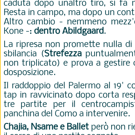
caduta dopo unaltro tiro, si fa 
Resta in campo, ma dopo un contat
Altro cambio - nemmeno mezz'
Kone -:
dentro Abildgaard
.
La ripresa non promette nulla di
sbilancia (
Strefezza
puntualment
non triplicato) e prova a gestire
dosposizione.
Il raddoppio del Palermo al 19' 
tap in ravvicinato dopo corta res
tre partite per il centrocampi
panchina del Como a intervenire.
Chajia, Nsame e Ballet
però non ri