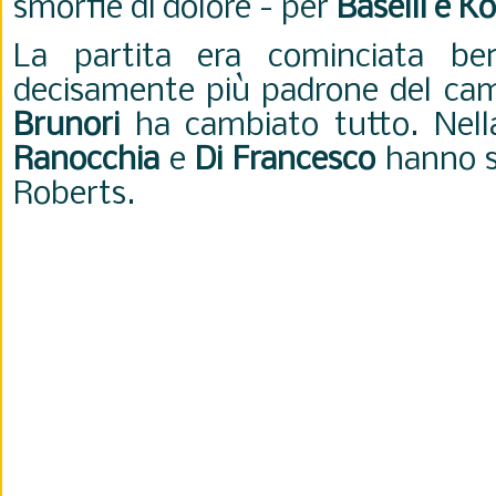
smorfie di dolore - per
Baselli e K
La partita era cominciata be
decisamente più padrone del camp
Brunori
ha cambiato tutto. Nella 
Ranocchia
e
Di Francesco
hanno st
Roberts.