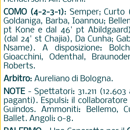
COMO (4-2-3-1)
: Semper; Curto (
Goldaniga, Barba, Ioannou; Bellem
pt Kone e dal 46' pt Abildgaard)
(dal 24' st Chajia), Da Cunha; Gabr
Nsame). A disposizione: Bolchi
Gioacchini, Odenthal, Braunoder
Roberts.
Arbitro
: Aureliano di Bologna.
NOTE
- Spettatori: 31.211 (12.60
paganti). Espulsi: il collaborator
Guindos. Ammoniti: Bellemo, Cu
Ballet. Angoli: 0-8.