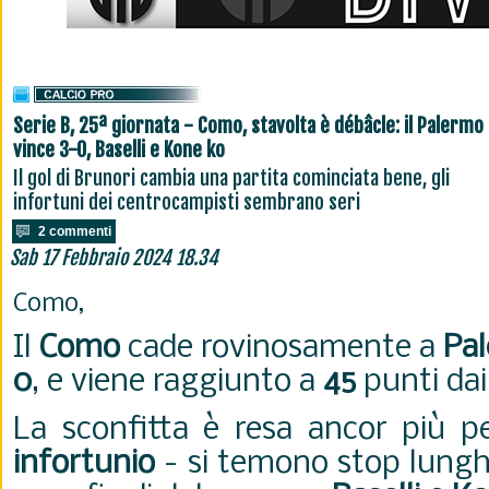
Serie B, 25ª giornata - Como, stavolta è débâcle: il Palermo
vince 3-0, Baselli e Kone ko
Il gol di Brunori cambia una partita cominciata bene, gli
infortuni dei centrocampisti sembrano seri
2 commenti
Sab 17 Febbraio 2024 18.34
Como,
Il
Como
cade rovinosamente a
Pa
0
, e viene raggiunto a
45
punti dai 
La sconfitta è resa ancor più 
infortunio
- si temono stop lunghi