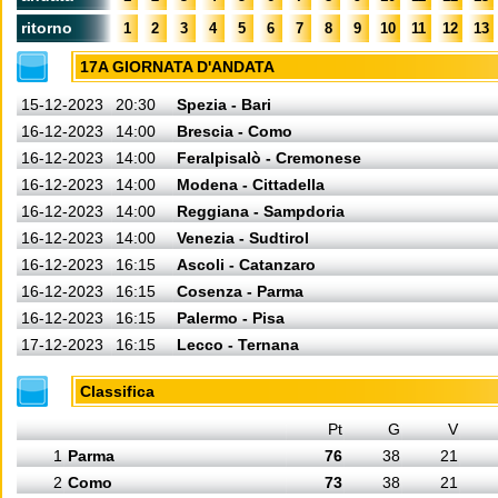
ritorno
1
2
3
4
5
6
7
8
9
10
11
12
13
17A GIORNATA D'ANDATA
15-12-2023
20:30
Spezia - Bari
16-12-2023
14:00
Brescia - Como
16-12-2023
14:00
Feralpisalò - Cremonese
16-12-2023
14:00
Modena - Cittadella
16-12-2023
14:00
Reggiana - Sampdoria
16-12-2023
14:00
Venezia - Sudtirol
16-12-2023
16:15
Ascoli - Catanzaro
16-12-2023
16:15
Cosenza - Parma
16-12-2023
16:15
Palermo - Pisa
17-12-2023
16:15
Lecco - Ternana
Classifica
Pt
G
V
1
Parma
76
38
21
2
Como
73
38
21