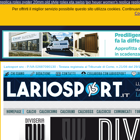
replica rolex oyster 20mm old style
rolex eta swiss
tag heuer women's replica
repli
Per offrirti il miglior servizio possibile questo sito utilizza cookies. Contin
Coo
Lariosport snc - P.IVA 02687090130 - Testata registrata al Tribunale di Como, n.21/06 del 29
CHI SIAMO
REDAZIONE
CONTATTI
COLLABORA CON LARIOSPORT
P
HOMEPAGE
CALCIO
CALCIOCOMO
CALCIOLND
CALCIOSGS
CALCIOCSI
COMUNICATI
TOR