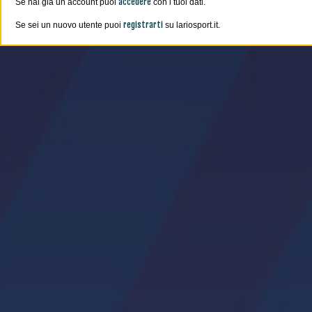
accedere
Se hai già un account puoi
con i tuoi dati.
registrarti
Se sei un nuovo utente puoi
su lariosport.it.