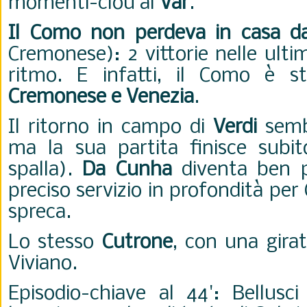
momenti-clou al
Var
.
Il Como non perdeva in casa d
Cremonese): 2 vittorie nelle ult
ritmo. E infatti, il Como è s
Cremonese e Venezia
.
Il ritorno in campo di
Verdi
sembr
ma la sua partita finisce subito
spalla).
Da Cunha
diventa ben pr
preciso servizio in profondità per 
spreca.
Lo stesso
Cutrone
, con una gira
Viviano.
Episodio-chiave al 44': Bellusci