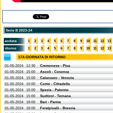
Serie B 2023-24
andata
1
2
3
4
5
6
7
8
9
10
11
12
13
ritorno
1
2
3
4
5
6
7
8
9
10
11
12
13
17A GIORNATA DI RITORNO
01-05-2024
12:30
Cremonese - Pisa
01-05-2024
15:00
Ascoli - Cosenza
01-05-2024
15:00
Catanzaro - Venezia
01-05-2024
15:00
Como - Cittadella
01-05-2024
15:00
Spezia - Palermo
01-05-2024
15:00
Sudtirol - Ternana
01-05-2024
18:00
Bari - Parma
01-05-2024
18:00
Feralpisalò - Brescia