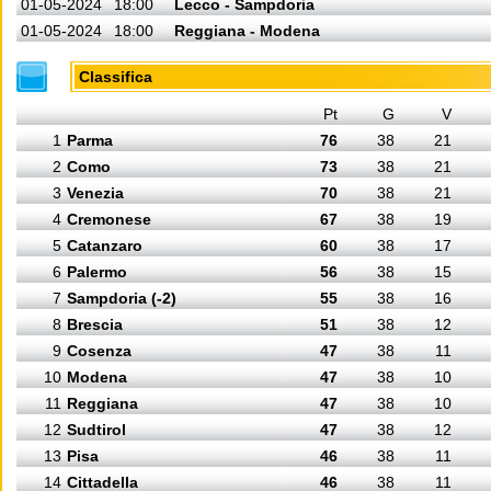
01-05-2024
18:00
Lecco - Sampdoria
01-05-2024
18:00
Reggiana - Modena
Classifica
Pt
G
V
1
Parma
76
38
21
2
Como
73
38
21
3
Venezia
70
38
21
4
Cremonese
67
38
19
5
Catanzaro
60
38
17
6
Palermo
56
38
15
7
Sampdoria (-2)
55
38
16
8
Brescia
51
38
12
9
Cosenza
47
38
11
10
Modena
47
38
10
11
Reggiana
47
38
10
12
Sudtirol
47
38
12
13
Pisa
46
38
11
14
Cittadella
46
38
11