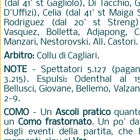
(dal 41' st Gagliolo), Di Tacchio, 
D'Uffizi), Celia (dal 41' st Maiga 
Rodriguez (dal 20' st Streng).
Vasquez, Bolletta, Adjapong, Ca
Manzari, Nestorovski. All. Castori.
Arbitro
: Collu di Cagliari.
NOTE
- Spettatori 5.127 (pagan
3.215). Espulsi: Odenthal al 1
Bellusci, Giovane, Bellemo, Valzan
2-9.
COMO
- Un
Ascoli pratico
quanto
un
Como frastornato
. Un po' da
dagli eventi della partita, che 