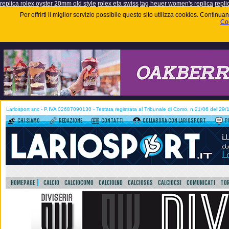
replica rolex oyster 20mm old style
rolex eta swiss
tag heuer women's replica
repli
Per offrirti il miglior servizio possibile questo sito utilizza cookies. Contin
Coo
Lariosport snc - P.IVA 02687090130 - Testata registrata al Tribunale di Como, n.21/06 del 29
CHI SIAMO
REDAZIONE
CONTATTI
COLLABORA CON LARIOSPORT
P
HOMEPAGE
CALCIO
CALCIOCOMO
CALCIOLND
CALCIOSGS
CALCIOCSI
COMUNICATI
TOR