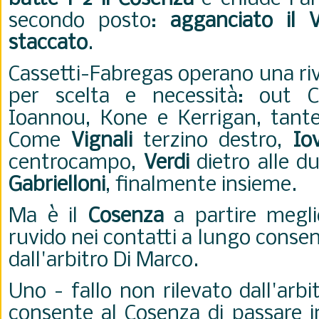
secondo posto:
agganciato il V
staccato
.
Cassetti-Fabregas operano una ri
per scelta e necessità: out 
Ioannou, Kone e Kerrigan, tante
Come
Vignali
terzino destro,
Io
centrocampo,
Verdi
dietro alle 
Gabrielloni
, finalmente insieme.
Ma è il
Cosenza
a partire meglio
ruvido nei contatti a lungo consen
dall'arbitro Di Marco.
Uno - fallo non rilevato dall'arb
consente al Cosenza di passare i