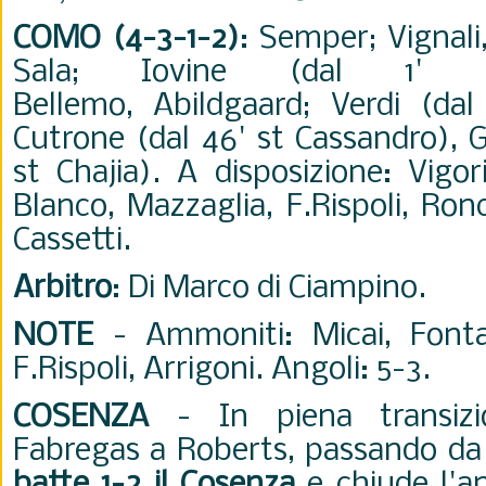
COMO (4-3-1-2)
: Semper; Vignali
Sala;
Iovine (dal 1' s
Bellemo,
Abildgaard; Verdi (dal
Cutrone (dal 46' st Cassandro), G
st Chajia). A disposizione: Vigorit
Blanco, Mazzaglia, F.Rispoli, Ron
Cassetti.
Arbitro
: Di Marco di Ciampino.
NOTE
- Ammoniti: Micai, Fonta
F.Rispoli, Arrigoni. Angoli: 5-3.
COSENZA
- In piena transizi
Fabregas a Roberts, passando da 
batte 1-2 il Cosenza
e chiude l'an