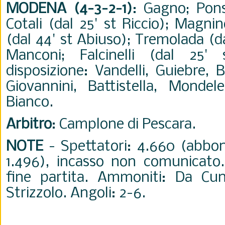
MODENA (4-3-2-1)
: Gagno; Ponsi
Cotali (dal 25' st Riccio); Magn
(dal 44' st Abiuso); Tremolada (d
Manconi; Falcinelli (dal 25' 
disposizione: Vandelli, Guiebre, 
Giovannini, Battistella, Mondel
Bianco.
Arbitro
: Camplone di Pescara.
NOTE
- Spettatori: 4.660 (abbon
1.496), incasso non comunicato.
fine partita. Ammoniti: Da Cun
Strizzolo. Angoli: 2-6.