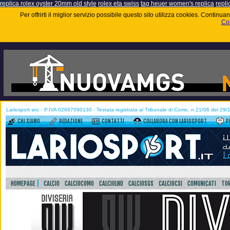
replica rolex oyster 20mm old style
rolex eta swiss
tag heuer women's replica
repli
Per offrirti il miglior servizio possibile questo sito utilizza cookies. Contin
Coo
Lariosport snc - P.IVA 02687090130 - Testata registrata al Tribunale di Como, n.21/06 del 29
CHI SIAMO
REDAZIONE
CONTATTI
COLLABORA CON LARIOSPORT
P
HOMEPAGE
CALCIO
CALCIOCOMO
CALCIOLND
CALCIOSGS
CALCIOCSI
COMUNICATI
TOR