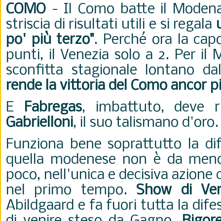
COMO
- Il Como batte il Mode
striscia di risultati utili e si regala
po' più terzo"
. Perché ora la cap
punti, il Venezia solo a 2. Per i
sconfitta stagionale lontano da
rende la vittoria del Como ancor p
E
Fabregas
, imbattuto, deve r
Gabrielloni
, il suo talismano d'oro.
Funziona bene soprattutto la d
quella modenese non è da meno.
poco, nell'unica e decisiva azione 
nel primo tempo.
Show di Ver
Abildgaard e fa fuori tutta la dife