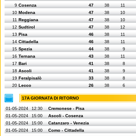
9
Cosenza
47
38
11
10
Modena
47
38
10
11
Reggiana
47
38
10
12
Sudtirol
47
38
12
13
Pisa
46
38
11
14
Cittadella
46
38
11
15
Spezia
44
38
9
16
Ternana
43
38
11
17
Bari
41
38
8
18
Ascoli
41
38
9
19
Feralpisalò
33
38
8
20
Lecco
26
38
6
17A GIORNATA DI RITORNO
01-05-2024
12:30
Cremonese - Pisa
01-05-2024
15:00
Ascoli - Cosenza
01-05-2024
15:00
Catanzaro - Venezia
01-05-2024
15:00
Como - Cittadella