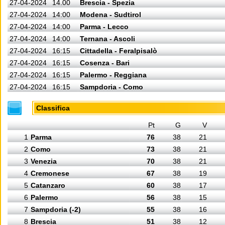
27-04-2024
14.00
Brescia - Spezia
27-04-2024
14:00
Modena - Sudtirol
27-04-2024
14:00
Parma - Lecco
27-04-2024
14:00
Ternana - Ascoli
27-04-2024
16:15
Cittadella - Feralpisalò
27-04-2024
16:15
Cosenza - Bari
27-04-2024
16:15
Palermo - Reggiana
27-04-2024
16:15
Sampdoria - Como
Classifica
Pt
G
V
1
Parma
76
38
21
2
Como
73
38
21
3
Venezia
70
38
21
4
Cremonese
67
38
19
5
Catanzaro
60
38
17
6
Palermo
56
38
15
7
Sampdoria (-2)
55
38
16
8
Brescia
51
38
12