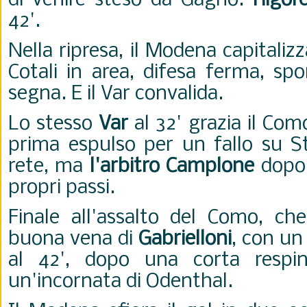
di venire steso da Gagno.
Rigor
42'.
Nella ripresa, il Modena capitalizz
Cotali in area, difesa ferma, s
segna. E il Var convalida.
Lo stesso
Var
al 32' grazia il Co
prima espulso per un fallo su St
rete, ma
l'arbitro Camplone
dopo 
propri passi.
Finale all'assalto del Como, che
buona vena di
Gabrielloni
, con un
al 42', dopo una corta respi
un'incornata di Odenthal.