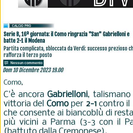
Serie B, 16ª giornata: il Como ringrazia "San" Gabrielloni e
batte 2-1 il Modena
Partita complicata, sbloccata da Verdi: successo prezioso c
rafforza il terzo posto
Nessun commento
Dom 10 Dicembre 2023 19.00
Como,
C'è ancora
Gabrielloni
, talismano
vittoria del
Como
per
2-1
contro il
che consente ai biancoblù di resta
più vicini a Parma (3-3 con il P
(battuto dalla Cremonese).