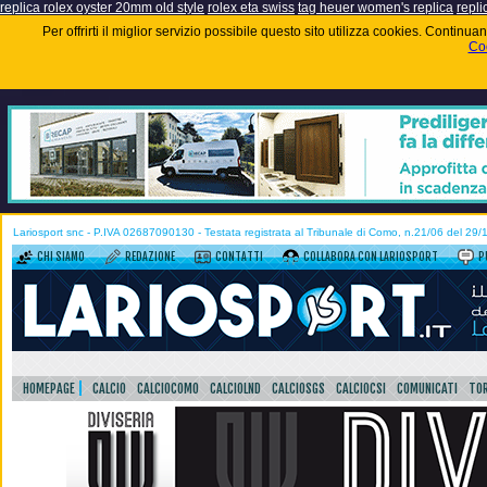
replica rolex oyster 20mm old style
rolex eta swiss
tag heuer women's replica
repli
Per offrirti il miglior servizio possibile questo sito utilizza cookies. Contin
Coo
Lariosport snc - P.IVA 02687090130 - Testata registrata al Tribunale di Como, n.21/06 del 29
CHI SIAMO
REDAZIONE
CONTATTI
COLLABORA CON LARIOSPORT
P
HOMEPAGE
CALCIO
CALCIOCOMO
CALCIOLND
CALCIOSGS
CALCIOCSI
COMUNICATI
TOR