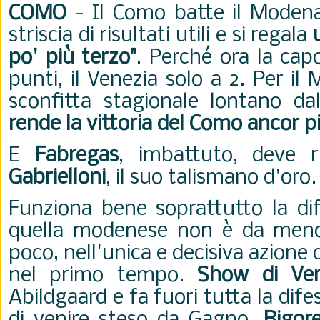
COMO
- Il Como batte il Mode
striscia di risultati utili e si regala
po' più terzo"
. Perché ora la cap
punti, il Venezia solo a 2. Per i
sconfitta stagionale lontano da
rende la vittoria del Como ancor p
E
Fabregas
, imbattuto, deve r
Gabrielloni
, il suo talismano d'oro.
Funziona bene soprattutto la d
quella modenese non è da meno.
poco, nell'unica e decisiva azione 
nel primo tempo.
Show di Ver
Abildgaard e fa fuori tutta la dife