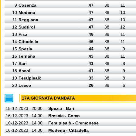
9
Cosenza
47
38
11
10
Modena
47
38
10
11
Reggiana
47
38
10
12
Sudtirol
47
38
12
13
Pisa
46
38
11
14
Cittadella
46
38
11
15
Spezia
44
38
9
16
Ternana
43
38
11
17
Bari
41
38
8
18
Ascoli
41
38
9
19
Feralpisalò
33
38
8
20
Lecco
26
38
6
17A GIORNATA D'ANDATA
15-12-2023
20:30
Spezia - Bari
16-12-2023
14:00
Brescia - Como
16-12-2023
14:00
Feralpisalò - Cremonese
16-12-2023
14:00
Modena - Cittadella