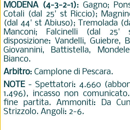
MODENA (4-3-2-1)
: Gagno; Ponsi
Cotali (dal 25' st Riccio); Magn
(dal 44' st Abiuso); Tremolada (d
Manconi; Falcinelli (dal 25' 
disposizione: Vandelli, Guiebre, 
Giovannini, Battistella, Mondel
Bianco.
Arbitro
: Camplone di Pescara.
NOTE
- Spettatori: 4.660 (abbon
1.496), incasso non comunicato.
fine partita. Ammoniti: Da Cun
Strizzolo. Angoli: 2-6.