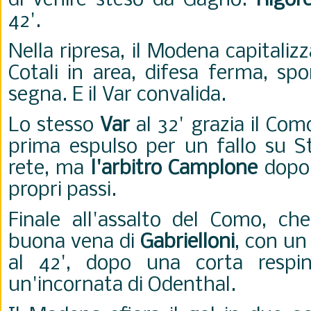
di venire steso da Gagno.
Rigor
42'.
Nella ripresa, il Modena capitalizz
Cotali in area, difesa ferma, s
segna. E il Var convalida.
Lo stesso
Var
al 32' grazia il Co
prima espulso per un fallo su St
rete, ma
l'arbitro Camplone
dopo 
propri passi.
Finale all'assalto del Como, che
buona vena di
Gabrielloni
, con un
al 42', dopo una corta respi
un'incornata di Odenthal.