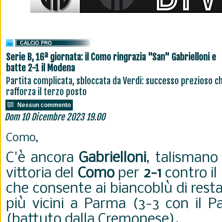
Serie B, 16ª giornata: il Como ringrazia "San" Gabrielloni e
batte 2-1 il Modena
Partita complicata, sbloccata da Verdi: successo prezioso c
rafforza il terzo posto
Nessun commento
Dom 10 Dicembre 2023 19.00
Como,
C'è ancora
Gabrielloni
, talismano
vittoria del
Como
per
2-1
contro il
che consente ai biancoblù di resta
più vicini a Parma (3-3 con il P
(battuto dalla Cremonese).