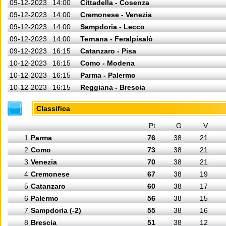
09-12-2023
14:00
Cittadella - Cosenza
09-12-2023
14:00
Cremonese - Venezia
09-12-2023
14:00
Sampdoria - Lecco
09-12-2023
14:00
Ternana - Feralpisalò
09-12-2023
16:15
Catanzaro - Pisa
10-12-2023
16:15
Como - Modena
10-12-2023
16:15
Parma - Palermo
10-12-2023
16:15
Reggiana - Brescia
Classifica
Pt
G
V
1
Parma
76
38
21
2
Como
73
38
21
3
Venezia
70
38
21
4
Cremonese
67
38
19
5
Catanzaro
60
38
17
6
Palermo
56
38
15
7
Sampdoria (-2)
55
38
16
8
Brescia
51
38
12